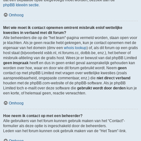
dat een bepaalde optie toegevoegd moet worden, bezoek dan de
phpBB Ideeën sectie
.
Omhoog
Met wie moet ik contact opnemen omtrent misbruik en/of wettelijke
kwesties in verband met dit forum?
Alle beheerders die op de "het team"-pagina vermeld worden, staan open voor
je klachten. Als je geen reactie hebt gekregen, kun je contact opnemen met de
eigenaar van het domein (dmv een
whois lookup
) of, als dit forum op een gratis
host staat (bijvoorbeeld xsbb.nl, nl.forums.cc, dotbb.be, enz.), het beheer of
misbruik-afdeling van de gratis host. Wees je er bewust van dat phpBB Limited
geen inspraak
heeft en dus in geen enkel geval aansprakelijk gehouden kan
worden over hoe, waar en door wie dit forum gebruikt wordt. Neem
geen
contact op met phpBB Limited met vragen over wettelijke kwesties (zoals
aanspreekbaarheid, ongepaste commentaar, enz.) die
niet direct verband
houden met de phpBB.com-website of de phpBB-software. Als je phpBB
Limited toch e-mailt over deze software die
gebruikt wordt door derden
kun je
een korte, of helemaal geen, reactie verwachten.
Omhoog
Hoe neem ik contact op met een beheerder?
Alle gebruikers van het forum kunnen gebruik maken van het “Contact”-
formulier als deze optie is ingeschakeld door de beheerders.
Leden van het forum kunnen ook gebruik maken van de “Het Team”-link.