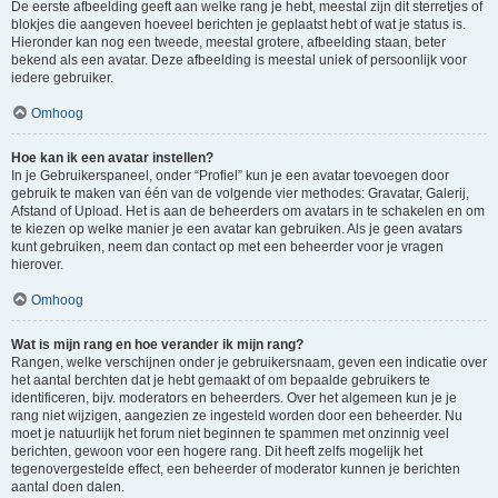
De eerste afbeelding geeft aan welke rang je hebt, meestal zijn dit sterretjes of
blokjes die aangeven hoeveel berichten je geplaatst hebt of wat je status is.
Hieronder kan nog een tweede, meestal grotere, afbeelding staan, beter
bekend als een avatar. Deze afbeelding is meestal uniek of persoonlijk voor
iedere gebruiker.
Omhoog
Hoe kan ik een avatar instellen?
In je Gebruikerspaneel, onder “Profiel” kun je een avatar toevoegen door
gebruik te maken van één van de volgende vier methodes: Gravatar, Galerij,
Afstand of Upload. Het is aan de beheerders om avatars in te schakelen en om
te kiezen op welke manier je een avatar kan gebruiken. Als je geen avatars
kunt gebruiken, neem dan contact op met een beheerder voor je vragen
hierover.
Omhoog
Wat is mijn rang en hoe verander ik mijn rang?
Rangen, welke verschijnen onder je gebruikersnaam, geven een indicatie over
het aantal berchten dat je hebt gemaakt of om bepaalde gebruikers te
identificeren, bijv. moderators en beheerders. Over het algemeen kun je je
rang niet wijzigen, aangezien ze ingesteld worden door een beheerder. Nu
moet je natuurlijk het forum niet beginnen te spammen met onzinnig veel
berichten, gewoon voor een hogere rang. Dit heeft zelfs mogelijk het
tegenovergestelde effect, een beheerder of moderator kunnen je berichten
aantal doen dalen.