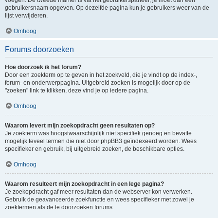
voegen. De tweede manier is via het gebruikerspaneel, je moet dan een
gebruikersnaam opgeven. Op dezelfde pagina kun je gebruikers weer van de
lijst verwijderen.
Omhoog
Forums doorzoeken
Hoe doorzoek ik het forum?
Door een zoekterm op te geven in het zoekveld, die je vindt op de index-,
forum- en onderwerppagina. Uitgebreid zoeken is mogelijk door op de
"zoeken" link te klikken, deze vind je op iedere pagina.
Omhoog
Waarom levert mijn zoekopdracht geen resultaten op?
Je zoekterm was hoogstwaarschijnlijk niet specifiek genoeg en bevatte
mogelijk teveel termen die niet door phpBB3 geïndexeerd worden. Wees
specifieker en gebruik, bij uitgebreid zoeken, de beschikbare opties.
Omhoog
Waarom resulteert mijn zoekopdracht in een lege pagina?
Je zoekopdracht gaf meer resultaten dan de webserver kon verwerken.
Gebruik de geavanceerde zoekfunctie en wees specifieker met zowel je
zoektermen als de te doorzoeken forums.