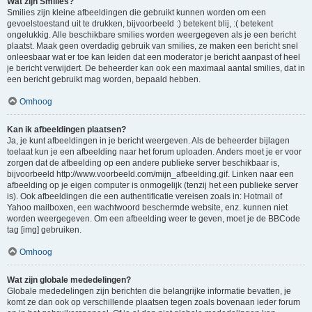
Wat zijn Smilies?
Smilies zijn kleine afbeeldingen die gebruikt kunnen worden om een
gevoelstoestand uit te drukken, bijvoorbeeld :) betekent blij, :( betekent
ongelukkig. Alle beschikbare smilies worden weergegeven als je een bericht
plaatst. Maak geen overdadig gebruik van smilies, ze maken een bericht snel
onleesbaar wat er toe kan leiden dat een moderator je bericht aanpast of heel
je bericht verwijdert. De beheerder kan ook een maximaal aantal smilies, dat in
een bericht gebruikt mag worden, bepaald hebben.
Omhoog
Kan ik afbeeldingen plaatsen?
Ja, je kunt afbeeldingen in je bericht weergeven. Als de beheerder bijlagen
toelaat kun je een afbeelding naar het forum uploaden. Anders moet je er voor
zorgen dat de afbeelding op een andere publieke server beschikbaar is,
bijvoorbeeld http://www.voorbeeld.com/mijn_afbeelding.gif. Linken naar een
afbeelding op je eigen computer is onmogelijk (tenzij het een publieke server
is). Ook afbeeldingen die een authentificatie vereisen zoals in: Hotmail of
Yahoo mailboxen, een wachtwoord beschermde website, enz. kunnen niet
worden weergegeven. Om een afbeelding weer te geven, moet je de BBCode
tag [img] gebruiken.
Omhoog
Wat zijn globale mededelingen?
Globale mededelingen zijn berichten die belangrijke informatie bevatten, je
komt ze dan ook op verschillende plaatsen tegen zoals bovenaan ieder forum