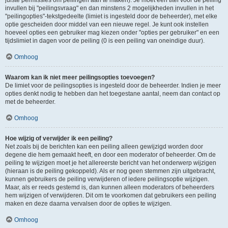
juiste permissies om peilingen aan te maken). Je moet een titel voor de peiling
invullen bij "peilingsvraag" en dan minstens 2 mogelijkheden invullen in het
"peilingopties"-tekstgedeelte (limiet is ingesteld door de beheerder), met elke
optie gescheiden door middel van een nieuwe regel. Je kunt ook instellen
hoeveel opties een gebruiker mag kiezen onder "opties per gebruiker" en een
tijdslimiet in dagen voor de peiling (0 is een peiling van oneindige duur).
Omhoog
Waarom kan ik niet meer peilingsopties toevoegen?
De limiet voor de peilingsopties is ingesteld door de beheerder. Indien je meer
opties denkt nodig te hebben dan het toegestane aantal, neem dan contact op
met de beheerder.
Omhoog
Hoe wijzig of verwijder ik een peiling?
Net zoals bij de berichten kan een peiling alleen gewijzigd worden door
degene die hem gemaakt heeft, en door een moderator of beheerder. Om de
peiling te wijzigen moet je het allereerste bericht van het onderwerp wijzigen
(hieraan is de peiling gekoppeld). Als er nog geen stemmen zijn uitgebracht,
kunnen gebruikers de peiling verwijderen of iedere peilingsoptie wijzigen.
Maar, als er reeds gestemd is, dan kunnen alleen moderators of beheerders
hem wijzigen of verwijderen. Dit om te voorkomen dat gebruikers een peiling
maken en deze daarna vervalsen door de opties te wijzigen.
Omhoog