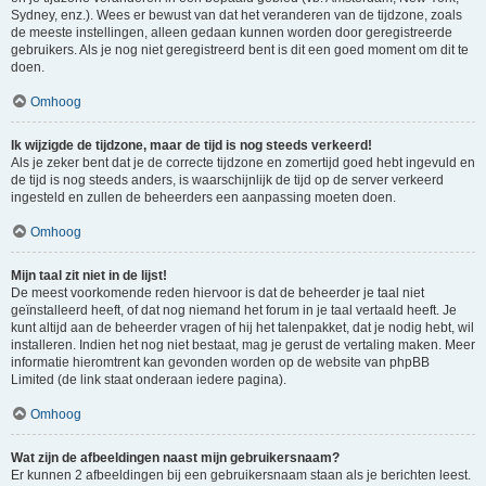
Sydney, enz.). Wees er bewust van dat het veranderen van de tijdzone, zoals
de meeste instellingen, alleen gedaan kunnen worden door geregistreerde
gebruikers. Als je nog niet geregistreerd bent is dit een goed moment om dit te
doen.
Omhoog
Ik wijzigde de tijdzone, maar de tijd is nog steeds verkeerd!
Als je zeker bent dat je de correcte tijdzone en zomertijd goed hebt ingevuld en
de tijd is nog steeds anders, is waarschijnlijk de tijd op de server verkeerd
ingesteld en zullen de beheerders een aanpassing moeten doen.
Omhoog
Mijn taal zit niet in de lijst!
De meest voorkomende reden hiervoor is dat de beheerder je taal niet
geïnstalleerd heeft, of dat nog niemand het forum in je taal vertaald heeft. Je
kunt altijd aan de beheerder vragen of hij het talenpakket, dat je nodig hebt, wil
installeren. Indien het nog niet bestaat, mag je gerust de vertaling maken. Meer
informatie hieromtrent kan gevonden worden op de website van phpBB
Limited (de link staat onderaan iedere pagina).
Omhoog
Wat zijn de afbeeldingen naast mijn gebruikersnaam?
Er kunnen 2 afbeeldingen bij een gebruikersnaam staan als je berichten leest.