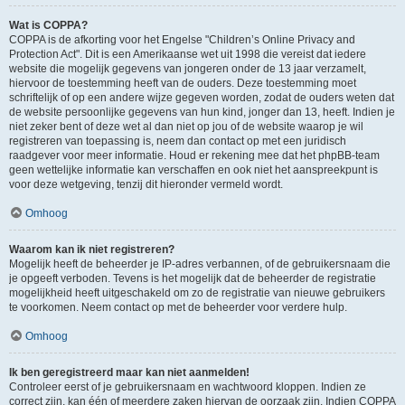
Wat is COPPA?
COPPA is de afkorting voor het Engelse "Children’s Online Privacy and
Protection Act". Dit is een Amerikaanse wet uit 1998 die vereist dat iedere
website die mogelijk gegevens van jongeren onder de 13 jaar verzamelt,
hiervoor de toestemming heeft van de ouders. Deze toestemming moet
schriftelijk of op een andere wijze gegeven worden, zodat de ouders weten dat
de website persoonlijke gegevens van hun kind, jonger dan 13, heeft. Indien je
niet zeker bent of deze wet al dan niet op jou of de website waarop je wil
registreren van toepassing is, neem dan contact op met een juridisch
raadgever voor meer informatie. Houd er rekening mee dat het phpBB-team
geen wettelijke informatie kan verschaffen en ook niet het aanspreekpunt is
voor deze wetgeving, tenzij dit hieronder vermeld wordt.
Omhoog
Waarom kan ik niet registreren?
Mogelijk heeft de beheerder je IP-adres verbannen, of de gebruikersnaam die
je opgeeft verboden. Tevens is het mogelijk dat de beheerder de registratie
mogelijkheid heeft uitgeschakeld om zo de registratie van nieuwe gebruikers
te voorkomen. Neem contact op met de beheerder voor verdere hulp.
Omhoog
Ik ben geregistreerd maar kan niet aanmelden!
Controleer eerst of je gebruikersnaam en wachtwoord kloppen. Indien ze
correct zijn, kan één of meerdere zaken hiervan de oorzaak zijn. Indien COPPA