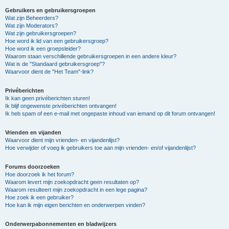
Gebruikers en gebruikersgroepen
Wat zijn Beheerders?
Wat zijn Moderators?
Wat zijn gebruikersgroepen?
Hoe word ik lid van een gebruikersgroep?
Hoe word ik een groepsleider?
Waarom staan verschillende gebruikersgroepen in een andere kleur?
Wat is de "Standaard gebruikersgroep"?
Waarvoor dient de "Het Team"-link?
Privéberichten
Ik kan geen privéberichten sturen!
Ik blijf ongewenste privéberichten ontvangen!
Ik heb spam of een e-mail met ongepaste inhoud van iemand op dit forum ontvangen!
Vrienden en vijanden
Waarvoor dient mijn vrienden- en vijandenlijst?
Hoe verwijder of voeg ik gebruikers toe aan mijn vrienden- en/of vijandenlijst?
Forums doorzoeken
Hoe doorzoek ik het forum?
Waarom levert mijn zoekopdracht geen resultaten op?
Waarom resulteert mijn zoekopdracht in een lege pagina?
Hoe zoek ik een gebruiker?
Hoe kan ik mijn eigen berichten en onderwerpen vinden?
Onderwerpabonnementen en bladwijzers