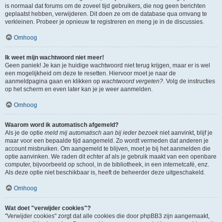
is normaal dat forums om de zoveel tijd gebruikers, die nog geen berichten
geplaatst hebben, verwijderen. Dit doen ze om de database qua omvang te
verkleinen. Probeer je opnieuw te registreren en meng je in de discussies.
Omhoog
Ik weet mijn wachtwoord niet meer!
Geen paniek! Je kan je huidige wachtwoord niet terug krijgen, maar er is wel
een mogelijkheid om deze te resetten. Hiervoor moet je naar de
aanmeldpagina gaan en klikken op
wachtwoord vergeten?
. Volg de instructies
op het scherm en even later kan je je weer aanmelden.
Omhoog
Waarom word ik automatisch afgemeld?
Als je de optie
meld mij automatisch aan bij ieder bezoek
niet aanvinkt, blijf je
maar voor een bepaalde tijd aangemeld. Zo wordt vermeden dat anderen je
account misbruiken. Om aangemeld te blijven, moet je bij het aanmelden die
optie aanvinken. We raden dit echter af als je gebruik maakt van een openbare
computer, bijvoorbeeld op school, in de bibliotheek, in een internetcafé, enz.
Als deze optie niet beschikbaar is, heeft de beheerder deze uitgeschakeld.
Omhoog
Wat doet "verwijder cookies"?
"Verwijder cookies" zorgt dat alle cookies die door phpBB3 zijn aangemaakt,