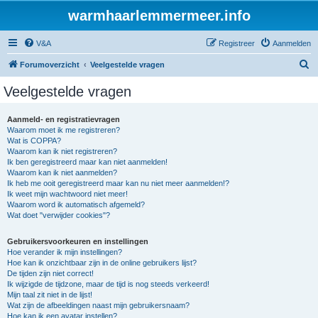
warmhaarlemmermeer.info
V&A
Registreer
Aanmelden
Z
Forumoverzicht
Veelgestelde vragen
o
Veelgestelde vragen
e
k
Aanmeld- en registratievragen
Waarom moet ik me registreren?
Wat is COPPA?
Waarom kan ik niet registreren?
Ik ben geregistreerd maar kan niet aanmelden!
Waarom kan ik niet aanmelden?
Ik heb me ooit geregistreerd maar kan nu niet meer aanmelden!?
Ik weet mijn wachtwoord niet meer!
Waarom word ik automatisch afgemeld?
Wat doet "verwijder cookies"?
Gebruikersvoorkeuren en instellingen
Hoe verander ik mijn instellingen?
Hoe kan ik onzichtbaar zijn in de online gebruikers lijst?
De tijden zijn niet correct!
Ik wijzigde de tijdzone, maar de tijd is nog steeds verkeerd!
Mijn taal zit niet in de lijst!
Wat zijn de afbeeldingen naast mijn gebruikersnaam?
Hoe kan ik een avatar instellen?