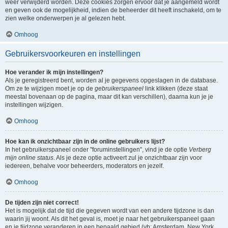
weer verwijderd worden. Deze cookies zorgen ervoor dat je aangemeld wordt
en geven ook de mogelijkheid, indien de beheerder dit heeft inschakeld, om te
zien welke onderwerpen je al gelezen hebt.
Omhoog
Gebruikersvoorkeuren en instellingen
Hoe verander ik mijn instellingen?
Als je geregistreerd bent, worden al je gegevens opgeslagen in de database.
Om ze te wijzigen moet je op de
gebruikerspaneel
link klikken (deze staat
meestal bovenaan op de pagina, maar dit kan verschillen), daarna kun je je
instellingen wijzigen.
Omhoog
Hoe kan ik onzichtbaar zijn in de online gebruikers lijst?
In het gebruikerspaneel onder "foruminstellingen", vind je de optie
Verberg
mijn online status
. Als je deze optie activeert zul je onzichtbaar zijn voor
iedereen, behalve voor beheerders, moderators en jezelf.
Omhoog
De tijden zijn niet correct!
Het is mogelijk dat de tijd die gegeven wordt van een andere tijdzone is dan
waarin jij woont. Als dit het geval is, moet je naar het gebruikerspaneel gaan
en je tijdzone veranderen in een bepaald gebied (vb: Amsterdam, New York,