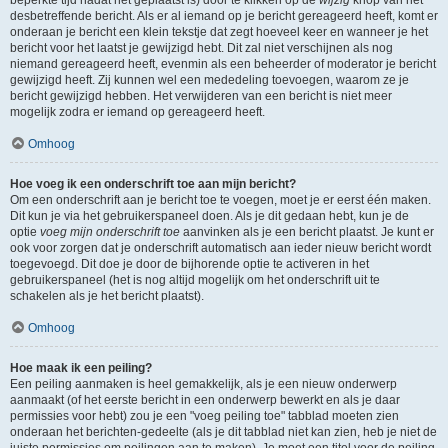
beperkte tijd nadat het geplaatst is) door te klikken op de
wijzig
knop van het
desbetreffende bericht. Als er al iemand op je bericht gereageerd heeft, komt er
onderaan je bericht een klein tekstje dat zegt hoeveel keer en wanneer je het
bericht voor het laatst je gewijzigd hebt. Dit zal niet verschijnen als nog
niemand gereageerd heeft, evenmin als een beheerder of moderator je bericht
gewijzigd heeft. Zij kunnen wel een mededeling toevoegen, waarom ze je
bericht gewijzigd hebben. Het verwijderen van een bericht is niet meer
mogelijk zodra er iemand op gereageerd heeft.
Omhoog
Hoe voeg ik een onderschrift toe aan mijn bericht?
Om een onderschrift aan je bericht toe te voegen, moet je er eerst één maken.
Dit kun je via het gebruikerspaneel doen. Als je dit gedaan hebt, kun je de
optie
voeg mijn onderschrift toe
aanvinken als je een bericht plaatst. Je kunt er
ook voor zorgen dat je onderschrift automatisch aan ieder nieuw bericht wordt
toegevoegd. Dit doe je door de bijhorende optie te activeren in het
gebruikerspaneel (het is nog altijd mogelijk om het onderschrift uit te
schakelen als je het bericht plaatst).
Omhoog
Hoe maak ik een peiling?
Een peiling aanmaken is heel gemakkelijk, als je een nieuw onderwerp
aanmaakt (of het eerste bericht in een onderwerp bewerkt en als je daar
permissies voor hebt) zou je een "voeg peiling toe" tabblad moeten zien
onderaan het berichten-gedeelte (als je dit tabblad niet kan zien, heb je niet de