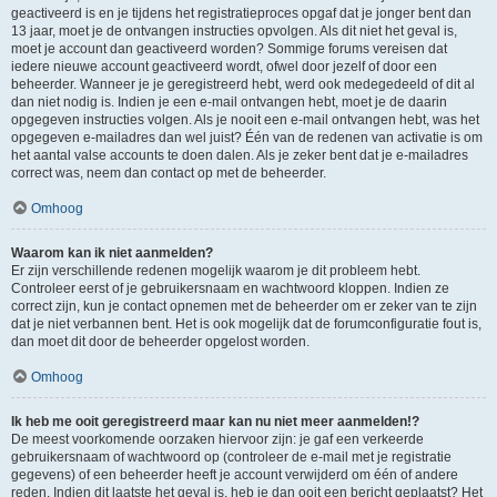
geactiveerd is en je tijdens het registratieproces opgaf dat je jonger bent dan
13 jaar, moet je de ontvangen instructies opvolgen. Als dit niet het geval is,
moet je account dan geactiveerd worden? Sommige forums vereisen dat
iedere nieuwe account geactiveerd wordt, ofwel door jezelf of door een
beheerder. Wanneer je je geregistreerd hebt, werd ook medegedeeld of dit al
dan niet nodig is. Indien je een e-mail ontvangen hebt, moet je de daarin
opgegeven instructies volgen. Als je nooit een e-mail ontvangen hebt, was het
opgegeven e-mailadres dan wel juist? Één van de redenen van activatie is om
het aantal valse accounts te doen dalen. Als je zeker bent dat je e-mailadres
correct was, neem dan contact op met de beheerder.
Omhoog
Waarom kan ik niet aanmelden?
Er zijn verschillende redenen mogelijk waarom je dit probleem hebt.
Controleer eerst of je gebruikersnaam en wachtwoord kloppen. Indien ze
correct zijn, kun je contact opnemen met de beheerder om er zeker van te zijn
dat je niet verbannen bent. Het is ook mogelijk dat de forumconfiguratie fout is,
dan moet dit door de beheerder opgelost worden.
Omhoog
Ik heb me ooit geregistreerd maar kan nu niet meer aanmelden!?
De meest voorkomende oorzaken hiervoor zijn: je gaf een verkeerde
gebruikersnaam of wachtwoord op (controleer de e-mail met je registratie
gegevens) of een beheerder heeft je account verwijderd om één of andere
reden. Indien dit laatste het geval is, heb je dan ooit een bericht geplaatst? Het