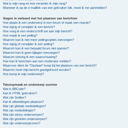
Wat is mijn rang en hoe verander ik mijn rang?
Wanneer ik op de e-maillink van een gebruiker klik, moet ik me aanmelden?
Vragen in verband met het plaatsen van berichten
Hoe plaats ik een onderwerp in een forum of maak een reactie?
Hoe wijzig of verwijder ik een bericht?
Hoe voeg ik een onderschrift toe aan mijn bericht?
Hoe maak ik een peiling?
Waarom kan ik niet meer peilingsopties toevoegen?
Hoe wijzig of verwijder ik een peiling?
Waarom kan ik een bepaald forum niet openen?
Waarom kan ik geen bijlagen toevoegen?
Waarom ontving ik een waarschuwing?
Hoe kan ik berichten aan een moderator melden?
Waarvoor dient de "Opslaan"-knop bij het plaatsen van een bericht?
Waarom moet mijn bericht goedgekeurd worden?
Hoe bump ik mijn onderwerp?
Tekstopmaak en onderwerp soorten
Wat is BBCode?
Kan ik HTML gebruiken?
Wat zijn Smilies?
Kan ik afbeeldingen plaatsen?
Wat zijn globale mededelingen?
Wat zijn mededelingen?
Wat zijn sticky onderwerpen?
Wat zijn gesloten onderwerpen?
Wat zijn onderwerpiconen?