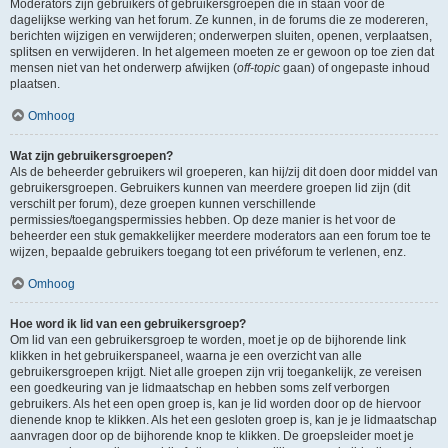
Moderators zijn gebruikers of gebruikersgroepen die in staan voor de
dagelijkse werking van het forum. Ze kunnen, in de forums die ze modereren,
berichten wijzigen en verwijderen; onderwerpen sluiten, openen, verplaatsen,
splitsen en verwijderen. In het algemeen moeten ze er gewoon op toe zien dat
mensen niet van het onderwerp afwijken (
off-topic
gaan) of ongepaste inhoud
plaatsen.
Omhoog
Wat zijn gebruikersgroepen?
Als de beheerder gebruikers wil groeperen, kan hij/zij dit doen door middel van
gebruikersgroepen. Gebruikers kunnen van meerdere groepen lid zijn (dit
verschilt per forum), deze groepen kunnen verschillende
permissies/toegangspermissies hebben. Op deze manier is het voor de
beheerder een stuk gemakkelijker meerdere moderators aan een forum toe te
wijzen, bepaalde gebruikers toegang tot een privéforum te verlenen, enz.
Omhoog
Hoe word ik lid van een gebruikersgroep?
Om lid van een gebruikersgroep te worden, moet je op de bijhorende link
klikken in het gebruikerspaneel, waarna je een overzicht van alle
gebruikersgroepen krijgt. Niet alle groepen zijn vrij toegankelijk, ze vereisen
een goedkeuring van je lidmaatschap en hebben soms zelf verborgen
gebruikers. Als het een open groep is, kan je lid worden door op de hiervoor
dienende knop te klikken. Als het een gesloten groep is, kan je je lidmaatschap
aanvragen door op de bijhorende knop te klikken. De groepsleider moet je