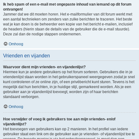
Ik heb spam of een e-mail met ongepaste inhoud van iemand op dit forum
ontvangen!
Jammer dat we dit moeten horen. Het e-mailformulier van dit forum werkt met
een aantal technieken om zenders van zulke berichten te traceren. Het beste
wat je kan doen is de beheerder een kopie van het bericht e-mailen, inclusief
de headers (hierin staan de details van de gebruiker die de e-mail stuurde).
Deze zal dan de nodige stappen ondernemen.
Omhoog
Vrienden en vijanden
Waarvoor dient mijn vrienden- en vijandenlijst?
Hiermee kun je andere gebruikers op het forum sorteren. Gebruikers die in je
vriendenlijst staan worden in het gebruikerspaneel weergegeven zodat je snel
kunt controleren of ze online zijn, of een privébericht kunt sturen. Tevens is het
mogelijk dat hun berichten, in je huidige stijl, gemarkeerd worden. Als je een
gebruiker aan je vijandenlijst toevoegt, worden zijn of haar berichten
standaard verborgen.
Omhoog
Hoe verwijder of voeg ik gebruikers toe aan mijn vrienden- en/of
vijandenlijst?
Het toevoegen van gebruikers kan op 2 manieren. In het profiel van iedere
gebruiker staat een link om de gebruiker aan je vrienden- of vijandenlijst toe te