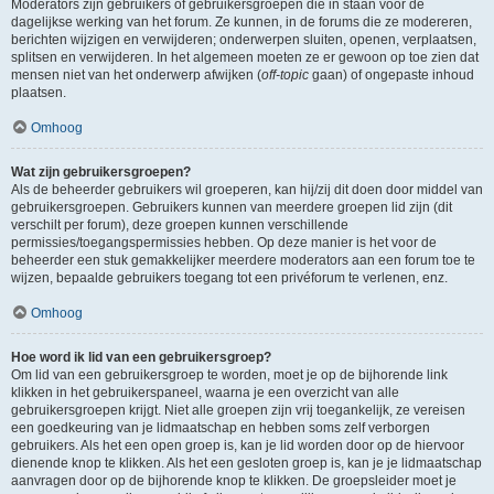
Moderators zijn gebruikers of gebruikersgroepen die in staan voor de
dagelijkse werking van het forum. Ze kunnen, in de forums die ze modereren,
berichten wijzigen en verwijderen; onderwerpen sluiten, openen, verplaatsen,
splitsen en verwijderen. In het algemeen moeten ze er gewoon op toe zien dat
mensen niet van het onderwerp afwijken (
off-topic
gaan) of ongepaste inhoud
plaatsen.
Omhoog
Wat zijn gebruikersgroepen?
Als de beheerder gebruikers wil groeperen, kan hij/zij dit doen door middel van
gebruikersgroepen. Gebruikers kunnen van meerdere groepen lid zijn (dit
verschilt per forum), deze groepen kunnen verschillende
permissies/toegangspermissies hebben. Op deze manier is het voor de
beheerder een stuk gemakkelijker meerdere moderators aan een forum toe te
wijzen, bepaalde gebruikers toegang tot een privéforum te verlenen, enz.
Omhoog
Hoe word ik lid van een gebruikersgroep?
Om lid van een gebruikersgroep te worden, moet je op de bijhorende link
klikken in het gebruikerspaneel, waarna je een overzicht van alle
gebruikersgroepen krijgt. Niet alle groepen zijn vrij toegankelijk, ze vereisen
een goedkeuring van je lidmaatschap en hebben soms zelf verborgen
gebruikers. Als het een open groep is, kan je lid worden door op de hiervoor
dienende knop te klikken. Als het een gesloten groep is, kan je je lidmaatschap
aanvragen door op de bijhorende knop te klikken. De groepsleider moet je