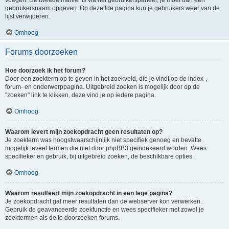
voegen. De tweede manier is via het gebruikerspaneel, je moet dan een
gebruikersnaam opgeven. Op dezelfde pagina kun je gebruikers weer van de
lijst verwijderen.
Omhoog
Forums doorzoeken
Hoe doorzoek ik het forum?
Door een zoekterm op te geven in het zoekveld, die je vindt op de index-,
forum- en onderwerppagina. Uitgebreid zoeken is mogelijk door op de
"zoeken" link te klikken, deze vind je op iedere pagina.
Omhoog
Waarom levert mijn zoekopdracht geen resultaten op?
Je zoekterm was hoogstwaarschijnlijk niet specifiek genoeg en bevatte
mogelijk teveel termen die niet door phpBB3 geïndexeerd worden. Wees
specifieker en gebruik, bij uitgebreid zoeken, de beschikbare opties.
Omhoog
Waarom resulteert mijn zoekopdracht in een lege pagina?
Je zoekopdracht gaf meer resultaten dan de webserver kon verwerken.
Gebruik de geavanceerde zoekfunctie en wees specifieker met zowel je
zoektermen als de te doorzoeken forums.