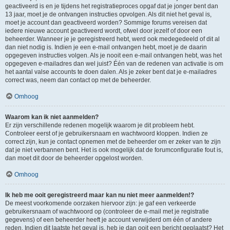
geactiveerd is en je tijdens het registratieproces opgaf dat je jonger bent dan
13 jaar, moet je de ontvangen instructies opvolgen. Als dit niet het geval is,
moet je account dan geactiveerd worden? Sommige forums vereisen dat
iedere nieuwe account geactiveerd wordt, ofwel door jezelf of door een
beheerder. Wanneer je je geregistreerd hebt, werd ook medegedeeld of dit al
dan niet nodig is. Indien je een e-mail ontvangen hebt, moet je de daarin
opgegeven instructies volgen. Als je nooit een e-mail ontvangen hebt, was het
opgegeven e-mailadres dan wel juist? Één van de redenen van activatie is om
het aantal valse accounts te doen dalen. Als je zeker bent dat je e-mailadres
correct was, neem dan contact op met de beheerder.
Omhoog
Waarom kan ik niet aanmelden?
Er zijn verschillende redenen mogelijk waarom je dit probleem hebt.
Controleer eerst of je gebruikersnaam en wachtwoord kloppen. Indien ze
correct zijn, kun je contact opnemen met de beheerder om er zeker van te zijn
dat je niet verbannen bent. Het is ook mogelijk dat de forumconfiguratie fout is,
dan moet dit door de beheerder opgelost worden.
Omhoog
Ik heb me ooit geregistreerd maar kan nu niet meer aanmelden!?
De meest voorkomende oorzaken hiervoor zijn: je gaf een verkeerde
gebruikersnaam of wachtwoord op (controleer de e-mail met je registratie
gegevens) of een beheerder heeft je account verwijderd om één of andere
reden. Indien dit laatste het geval is, heb je dan ooit een bericht geplaatst? Het