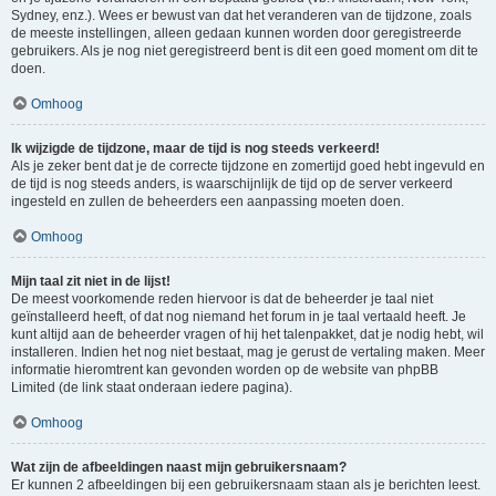
Sydney, enz.). Wees er bewust van dat het veranderen van de tijdzone, zoals
de meeste instellingen, alleen gedaan kunnen worden door geregistreerde
gebruikers. Als je nog niet geregistreerd bent is dit een goed moment om dit te
doen.
Omhoog
Ik wijzigde de tijdzone, maar de tijd is nog steeds verkeerd!
Als je zeker bent dat je de correcte tijdzone en zomertijd goed hebt ingevuld en
de tijd is nog steeds anders, is waarschijnlijk de tijd op de server verkeerd
ingesteld en zullen de beheerders een aanpassing moeten doen.
Omhoog
Mijn taal zit niet in de lijst!
De meest voorkomende reden hiervoor is dat de beheerder je taal niet
geïnstalleerd heeft, of dat nog niemand het forum in je taal vertaald heeft. Je
kunt altijd aan de beheerder vragen of hij het talenpakket, dat je nodig hebt, wil
installeren. Indien het nog niet bestaat, mag je gerust de vertaling maken. Meer
informatie hieromtrent kan gevonden worden op de website van phpBB
Limited (de link staat onderaan iedere pagina).
Omhoog
Wat zijn de afbeeldingen naast mijn gebruikersnaam?
Er kunnen 2 afbeeldingen bij een gebruikersnaam staan als je berichten leest.