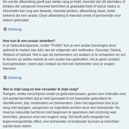
De eerste afbeelding geeft aan welke rang je hebt, meestal zijn dit sterretjes of
blokjes die aangeven hoeveel berichten je geplaatst hebt of wat je status is.
Hieronder kan nog een tweede, meestal grotere, afbeelding staan, beter
bekend als een avatar. Deze afbeelding is meestal uniek of persoonlijk voor
iedere gebruiker.
Omhoog
Hoe kan ik een avatar instellen?
In je Gebruikerspaneel, onder “Profiel” kun je een avatar toevoegen door
gebruik te maken van één van de volgende vier methodes: Gravatar, Galerij,
Afstand of Upload. Het is aan de beheerders om avatars in te schakelen en om
te kiezen op welke manier je een avatar kan gebruiken. Als je geen avatars
kunt gebruiken, neem dan contact op met een beheerder voor je vragen
hierover.
Omhoog
Wat is mijn rang en hoe verander ik mijn rang?
Rangen, welke verschijnen onder je gebruikersnaam, geven een indicatie over
het aantal berchten dat je hebt gemaakt of om bepaalde gebruikers te
identificeren, bijv. moderators en beheerders. Over het algemeen kun je je
rang niet wijzigen, aangezien ze ingesteld worden door een beheerder. Nu
moet je natuurlijk het forum niet beginnen te spammen met onzinnig veel
berichten, gewoon voor een hogere rang. Dit heeft zelfs mogelijk het
tegenovergestelde effect, een beheerder of moderator kunnen je berichten
aantal doen dalen.