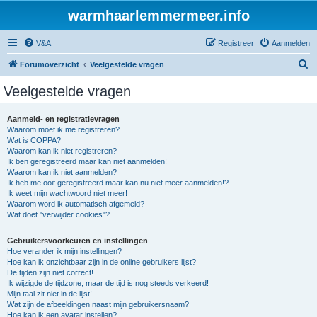
warmhaarlemmermeer.info
V&A
Registreer
Aanmelden
Z
Forumoverzicht
Veelgestelde vragen
o
Veelgestelde vragen
e
k
Aanmeld- en registratievragen
Waarom moet ik me registreren?
Wat is COPPA?
Waarom kan ik niet registreren?
Ik ben geregistreerd maar kan niet aanmelden!
Waarom kan ik niet aanmelden?
Ik heb me ooit geregistreerd maar kan nu niet meer aanmelden!?
Ik weet mijn wachtwoord niet meer!
Waarom word ik automatisch afgemeld?
Wat doet "verwijder cookies"?
Gebruikersvoorkeuren en instellingen
Hoe verander ik mijn instellingen?
Hoe kan ik onzichtbaar zijn in de online gebruikers lijst?
De tijden zijn niet correct!
Ik wijzigde de tijdzone, maar de tijd is nog steeds verkeerd!
Mijn taal zit niet in de lijst!
Wat zijn de afbeeldingen naast mijn gebruikersnaam?
Hoe kan ik een avatar instellen?