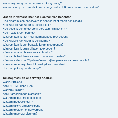
Wat is mijn rang en hoe verander ik mijn rang?
Wanneer ik op de e-maillink van een gebruiker klik, moet ik me aanmelden?
Vragen in verband met het plaatsen van berichten
Hoe plaats ik een onderwerp in een forum of maak een reactie?
Hoe wijzig of verwijder ik een bericht?
Hoe voeg ik een onderschrift toe aan mijn bericht?
Hoe maak ik een peiling?
Waarom kan ik niet meer peilingsopties toevoegen?
Hoe wijzig of verwijder ik een peiling?
Waarom kan ik een bepaald forum niet openen?
Waarom kan ik geen bijlagen toevoegen?
Waarom ontving ik een waarschuwing?
Hoe kan ik berichten aan een moderator melden?
Waarvoor dient de "Opslaan"-knop bij het plaatsen van een bericht?
Waarom moet mijn bericht goedgekeurd worden?
Hoe bump ik mijn onderwerp?
Tekstopmaak en onderwerp soorten
Wat is BBCode?
Kan ik HTML gebruiken?
Wat zijn Smilies?
Kan ik afbeeldingen plaatsen?
Wat zijn globale mededelingen?
Wat zijn mededelingen?
Wat zijn sticky onderwerpen?
Wat zijn gesloten onderwerpen?
Wat zijn onderwerpiconen?