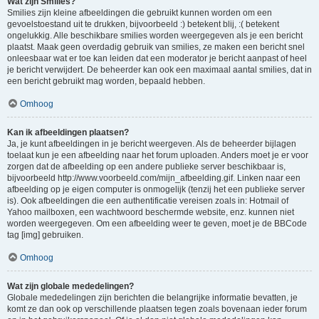
Wat zijn Smilies?
Smilies zijn kleine afbeeldingen die gebruikt kunnen worden om een
gevoelstoestand uit te drukken, bijvoorbeeld :) betekent blij, :( betekent
ongelukkig. Alle beschikbare smilies worden weergegeven als je een bericht
plaatst. Maak geen overdadig gebruik van smilies, ze maken een bericht snel
onleesbaar wat er toe kan leiden dat een moderator je bericht aanpast of heel
je bericht verwijdert. De beheerder kan ook een maximaal aantal smilies, dat in
een bericht gebruikt mag worden, bepaald hebben.
Omhoog
Kan ik afbeeldingen plaatsen?
Ja, je kunt afbeeldingen in je bericht weergeven. Als de beheerder bijlagen
toelaat kun je een afbeelding naar het forum uploaden. Anders moet je er voor
zorgen dat de afbeelding op een andere publieke server beschikbaar is,
bijvoorbeeld http://www.voorbeeld.com/mijn_afbeelding.gif. Linken naar een
afbeelding op je eigen computer is onmogelijk (tenzij het een publieke server
is). Ook afbeeldingen die een authentificatie vereisen zoals in: Hotmail of
Yahoo mailboxen, een wachtwoord beschermde website, enz. kunnen niet
worden weergegeven. Om een afbeelding weer te geven, moet je de BBCode
tag [img] gebruiken.
Omhoog
Wat zijn globale mededelingen?
Globale mededelingen zijn berichten die belangrijke informatie bevatten, je
komt ze dan ook op verschillende plaatsen tegen zoals bovenaan ieder forum