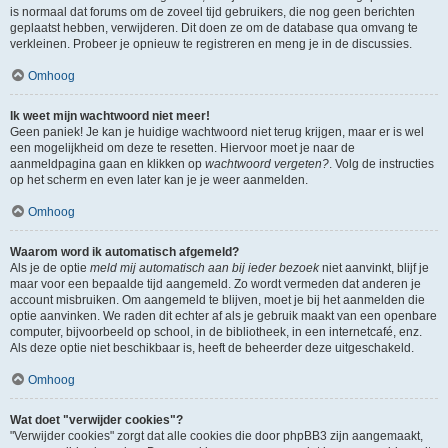
is normaal dat forums om de zoveel tijd gebruikers, die nog geen berichten
geplaatst hebben, verwijderen. Dit doen ze om de database qua omvang te
verkleinen. Probeer je opnieuw te registreren en meng je in de discussies.
Omhoog
Ik weet mijn wachtwoord niet meer!
Geen paniek! Je kan je huidige wachtwoord niet terug krijgen, maar er is wel
een mogelijkheid om deze te resetten. Hiervoor moet je naar de
aanmeldpagina gaan en klikken op
wachtwoord vergeten?
. Volg de instructies
op het scherm en even later kan je je weer aanmelden.
Omhoog
Waarom word ik automatisch afgemeld?
Als je de optie
meld mij automatisch aan bij ieder bezoek
niet aanvinkt, blijf je
maar voor een bepaalde tijd aangemeld. Zo wordt vermeden dat anderen je
account misbruiken. Om aangemeld te blijven, moet je bij het aanmelden die
optie aanvinken. We raden dit echter af als je gebruik maakt van een openbare
computer, bijvoorbeeld op school, in de bibliotheek, in een internetcafé, enz.
Als deze optie niet beschikbaar is, heeft de beheerder deze uitgeschakeld.
Omhoog
Wat doet "verwijder cookies"?
"Verwijder cookies" zorgt dat alle cookies die door phpBB3 zijn aangemaakt,