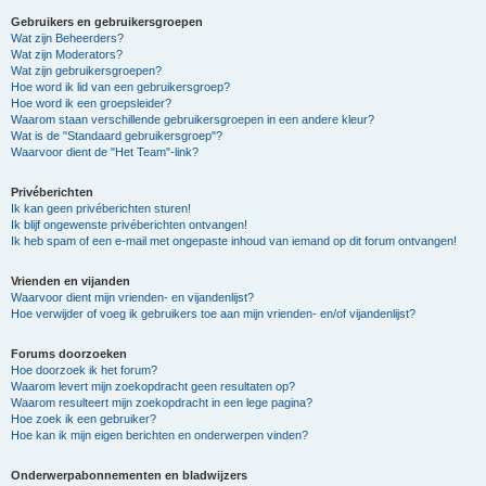
Gebruikers en gebruikersgroepen
Wat zijn Beheerders?
Wat zijn Moderators?
Wat zijn gebruikersgroepen?
Hoe word ik lid van een gebruikersgroep?
Hoe word ik een groepsleider?
Waarom staan verschillende gebruikersgroepen in een andere kleur?
Wat is de "Standaard gebruikersgroep"?
Waarvoor dient de "Het Team"-link?
Privéberichten
Ik kan geen privéberichten sturen!
Ik blijf ongewenste privéberichten ontvangen!
Ik heb spam of een e-mail met ongepaste inhoud van iemand op dit forum ontvangen!
Vrienden en vijanden
Waarvoor dient mijn vrienden- en vijandenlijst?
Hoe verwijder of voeg ik gebruikers toe aan mijn vrienden- en/of vijandenlijst?
Forums doorzoeken
Hoe doorzoek ik het forum?
Waarom levert mijn zoekopdracht geen resultaten op?
Waarom resulteert mijn zoekopdracht in een lege pagina?
Hoe zoek ik een gebruiker?
Hoe kan ik mijn eigen berichten en onderwerpen vinden?
Onderwerpabonnementen en bladwijzers