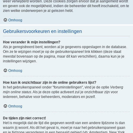
weer verwijderd worden. Deze cookies zorgen ervoor dat je aangemeld wordt
en geven ook de mogelijkheid, indien de beheerder dit heeft inschakeld, om te
zien welke onderwerpen je al gelezen hebt.
Omhoog
Gebruikersvoorkeuren en instellingen
Hoe verander ik mijn instellingen?
Als je geregistreerd bent, worden al je gegevens opgeslagen in de database.
Om ze te wijzigen moet je op de
gebruikerspaneel
link klikken (deze staat
meestal bovenaan op de pagina, maar dit kan verschillen), daarna kun je je
instellingen wijzigen.
Omhoog
Hoe kan ik onzichtbaar zijn in de online gebruikers lijst?
In het gebruikerspaneel onder "foruminstellingen", vind je de optie
Verberg
mijn online status
. Als je deze optie activeert zul je onzichtbaar zijn voor
iedereen, behalve voor beheerders, moderators en jezelf.
Omhoog
De tijden zijn niet correct!
Het is mogelijk dat de tijd die gegeven wordt van een andere tijdzone is dan
waarin jij woont. Als dit het geval is, moet je naar het gebruikerspaneel gaan
en je tijdzone veranderen in een bepaald gebied (vb: Amsterdam, New York,