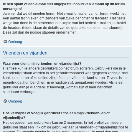
Ik heb spam of een e-mail met ongepaste inhoud van iemand op dit forum
ontvangen!
Jammer dat we dit moeten horen. Het e-mailformulier van dit forum werkt met
een aantal technieken om zenders van zulke berichten te traceren. Het beste
wat je kan doen is de beheerder een kopie van het bericht e-mailen, inclusief
de headers (hierin staan de details van de gebruiker die de e-mail stuurde).
Deze zal dan de nodige stappen ondernemen.
Omhoog
Vrienden en vijanden
Waarvoor dient mijn vrienden- en vijandenlijst?
Hiermee kun je andere gebruikers op het forum sorteren. Gebruikers die in je
vriendenlijst staan worden in het gebruikerspaneel weergegeven zodat je snel
kunt controleren of ze online zijn, of een privébericht kunt sturen. Tevens is het
mogelijk dat hun berichten, in je huidige stijl, gemarkeerd worden. Als je een
gebruiker aan je vijandenlijst toevoegt, worden zijn of haar berichten
standaard verborgen.
Omhoog
Hoe verwijder of voeg ik gebruikers toe aan mijn vrienden- en/of
vijandenlijst?
Het toevoegen van gebruikers kan op 2 manieren. In het profiel van iedere
gebruiker staat een link om de gebruiker aan je vrienden- of vijandenlijst toe te