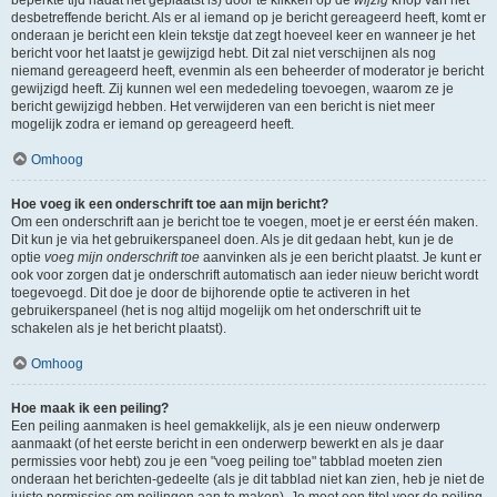
beperkte tijd nadat het geplaatst is) door te klikken op de
wijzig
knop van het
desbetreffende bericht. Als er al iemand op je bericht gereageerd heeft, komt er
onderaan je bericht een klein tekstje dat zegt hoeveel keer en wanneer je het
bericht voor het laatst je gewijzigd hebt. Dit zal niet verschijnen als nog
niemand gereageerd heeft, evenmin als een beheerder of moderator je bericht
gewijzigd heeft. Zij kunnen wel een mededeling toevoegen, waarom ze je
bericht gewijzigd hebben. Het verwijderen van een bericht is niet meer
mogelijk zodra er iemand op gereageerd heeft.
Omhoog
Hoe voeg ik een onderschrift toe aan mijn bericht?
Om een onderschrift aan je bericht toe te voegen, moet je er eerst één maken.
Dit kun je via het gebruikerspaneel doen. Als je dit gedaan hebt, kun je de
optie
voeg mijn onderschrift toe
aanvinken als je een bericht plaatst. Je kunt er
ook voor zorgen dat je onderschrift automatisch aan ieder nieuw bericht wordt
toegevoegd. Dit doe je door de bijhorende optie te activeren in het
gebruikerspaneel (het is nog altijd mogelijk om het onderschrift uit te
schakelen als je het bericht plaatst).
Omhoog
Hoe maak ik een peiling?
Een peiling aanmaken is heel gemakkelijk, als je een nieuw onderwerp
aanmaakt (of het eerste bericht in een onderwerp bewerkt en als je daar
permissies voor hebt) zou je een "voeg peiling toe" tabblad moeten zien
onderaan het berichten-gedeelte (als je dit tabblad niet kan zien, heb je niet de