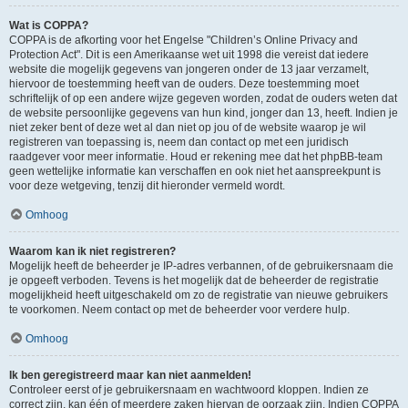
Wat is COPPA?
COPPA is de afkorting voor het Engelse "Children’s Online Privacy and
Protection Act". Dit is een Amerikaanse wet uit 1998 die vereist dat iedere
website die mogelijk gegevens van jongeren onder de 13 jaar verzamelt,
hiervoor de toestemming heeft van de ouders. Deze toestemming moet
schriftelijk of op een andere wijze gegeven worden, zodat de ouders weten dat
de website persoonlijke gegevens van hun kind, jonger dan 13, heeft. Indien je
niet zeker bent of deze wet al dan niet op jou of de website waarop je wil
registreren van toepassing is, neem dan contact op met een juridisch
raadgever voor meer informatie. Houd er rekening mee dat het phpBB-team
geen wettelijke informatie kan verschaffen en ook niet het aanspreekpunt is
voor deze wetgeving, tenzij dit hieronder vermeld wordt.
Omhoog
Waarom kan ik niet registreren?
Mogelijk heeft de beheerder je IP-adres verbannen, of de gebruikersnaam die
je opgeeft verboden. Tevens is het mogelijk dat de beheerder de registratie
mogelijkheid heeft uitgeschakeld om zo de registratie van nieuwe gebruikers
te voorkomen. Neem contact op met de beheerder voor verdere hulp.
Omhoog
Ik ben geregistreerd maar kan niet aanmelden!
Controleer eerst of je gebruikersnaam en wachtwoord kloppen. Indien ze
correct zijn, kan één of meerdere zaken hiervan de oorzaak zijn. Indien COPPA