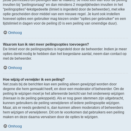
juiste permissies om peilingen aan te maken). Je moet een titel voor de peiling
invullen bij "peilingsvraag" en dan minstens 2 mogelijkheden invullen in het
"peilingopties"-tekstgedeelte (limiet is ingesteld door de beheerder), met elke
optie gescheiden door middel van een nieuwe regel. Je kunt ook instellen
hoeveel opties een gebruiker mag kiezen onder "opties per gebruiker" en een
tijdslimiet in dagen voor de peiling (0 is een peiling van oneindige duur).
Omhoog
Waarom kan ik niet meer peilingsopties toevoegen?
De limiet voor de peilingsopties is ingesteld door de beheerder. Indien je meer
opties denkt nodig te hebben dan het toegestane aantal, neem dan contact op
met de beheerder.
Omhoog
Hoe wijzig of verwijder ik een peiling?
Net zoals bij de berichten kan een peiling alleen gewijzigd worden door
degene die hem gemaakt heeft, en door een moderator of beheerder. Om de
peiling te wijzigen moet je het allereerste bericht van het onderwerp wijzigen
(hieraan is de peiling gekoppeld). Als er nog geen stemmen zijn uitgebracht,
kunnen gebruikers de peiling verwijderen of iedere peilingsoptie wijzigen.
Maar, als er reeds gestemd is, dan kunnen alleen moderators of beheerders
hem wijzigen of verwijderen. Dit om te voorkomen dat gebruikers een peiling
maken en deze daarna vervalsen door de opties te wijzigen.
Omhoog