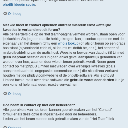
dat een bepaalde optie toegevoegd moet worden, bezoek dan de
phpBB Ideeën sectie
.
Omhoog
Met wie moet ik contact opnemen omtrent misbruik en/of wettelijke
kwesties in verband met dit forum?
Alle beheerders die op de "het team"-pagina vermeld worden, staan open voor
je klachten. Als je geen reactie hebt gekregen, kun je contact opnemen met de
eigenaar van het domein (dmv een
whois lookup
) of, als dit forum op een gratis
host staat (bijvoorbeeld xsbb.nl, nl.forums.cc, dotbb.be, enz.), het beheer of
misbruik-afdeling van de gratis host. Wees je er bewust van dat phpBB Limited
geen inspraak
heeft en dus in geen enkel geval aansprakelijk gehouden kan
worden over hoe, waar en door wie dit forum gebruikt wordt. Neem
geen
contact op met phpBB Limited met vragen over wettelijke kwesties (zoals
aanspreekbaarheid, ongepaste commentaar, enz.) die
niet direct verband
houden met de phpBB.com-website of de phpBB-software. Als je phpBB
Limited toch e-mailt over deze software die
gebruikt wordt door derden
kun je
een korte, of helemaal geen, reactie verwachten.
Omhoog
Hoe neem ik contact op met een beheerder?
Alle gebruikers van het forum kunnen gebruik maken van het “Contact”-
formulier als deze optie is ingeschakeld door de beheerders.
Leden van het forum kunnen ook gebruik maken van de “Het Team”-link.