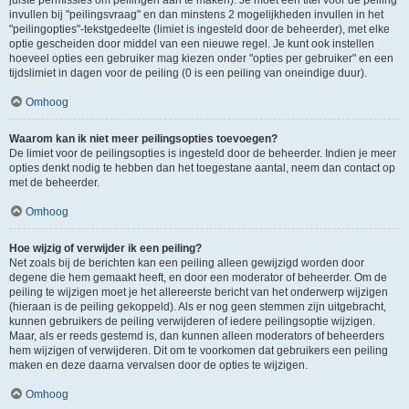
juiste permissies om peilingen aan te maken). Je moet een titel voor de peiling
invullen bij "peilingsvraag" en dan minstens 2 mogelijkheden invullen in het
"peilingopties"-tekstgedeelte (limiet is ingesteld door de beheerder), met elke
optie gescheiden door middel van een nieuwe regel. Je kunt ook instellen
hoeveel opties een gebruiker mag kiezen onder "opties per gebruiker" en een
tijdslimiet in dagen voor de peiling (0 is een peiling van oneindige duur).
Omhoog
Waarom kan ik niet meer peilingsopties toevoegen?
De limiet voor de peilingsopties is ingesteld door de beheerder. Indien je meer
opties denkt nodig te hebben dan het toegestane aantal, neem dan contact op
met de beheerder.
Omhoog
Hoe wijzig of verwijder ik een peiling?
Net zoals bij de berichten kan een peiling alleen gewijzigd worden door
degene die hem gemaakt heeft, en door een moderator of beheerder. Om de
peiling te wijzigen moet je het allereerste bericht van het onderwerp wijzigen
(hieraan is de peiling gekoppeld). Als er nog geen stemmen zijn uitgebracht,
kunnen gebruikers de peiling verwijderen of iedere peilingsoptie wijzigen.
Maar, als er reeds gestemd is, dan kunnen alleen moderators of beheerders
hem wijzigen of verwijderen. Dit om te voorkomen dat gebruikers een peiling
maken en deze daarna vervalsen door de opties te wijzigen.
Omhoog