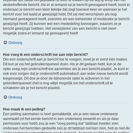
beperkte tijd nadat het geplaatst is) door te klikken op de
wijzig
knop van het
desbetreffende bericht. Als er al iemand op je bericht gereageerd heeft, komt er
onderaan je bericht een klein tekstje dat zegt hoeveel keer en wanneer je het
bericht voor het laatst je gewijzigd hebt. Dit zal niet verschijnen als nog
niemand gereageerd heeft, evenmin als een beheerder of moderator je bericht
gewijzigd heeft. Zij kunnen wel een mededeling toevoegen, waarom ze je
bericht gewijzigd hebben. Het verwijderen van een bericht is niet meer
mogelijk zodra er iemand op gereageerd heeft.
Omhoog
Hoe voeg ik een onderschrift toe aan mijn bericht?
Om een onderschrift aan je bericht toe te voegen, moet je er eerst één maken.
Dit kun je via het gebruikerspaneel doen. Als je dit gedaan hebt, kun je de
optie
voeg mijn onderschrift toe
aanvinken als je een bericht plaatst. Je kunt er
ook voor zorgen dat je onderschrift automatisch aan ieder nieuw bericht wordt
toegevoegd. Dit doe je door de bijhorende optie te activeren in het
gebruikerspaneel (het is nog altijd mogelijk om het onderschrift uit te
schakelen als je het bericht plaatst).
Omhoog
Hoe maak ik een peiling?
Een peiling aanmaken is heel gemakkelijk, als je een nieuw onderwerp
aanmaakt (of het eerste bericht in een onderwerp bewerkt en als je daar
permissies voor hebt) zou je een "voeg peiling toe" tabblad moeten zien
onderaan het berichten-gedeelte (als je dit tabblad niet kan zien, heb je niet de