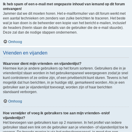
Ik heb spam of een e-mail met ongepaste inhoud van iemand op dit forum
ontvangen!
Jammer dat we dit moeten horen. Het e-mailformulier van dit forum werkt met
een aantal technieken om zenders van zulke berichten te traceren. Het beste
wat je kan doen is de beheerder een kopie van het bericht e-mailen, inclusief
de headers (hierin staan de details van de gebruiker die de e-mail stuurde).
Deze zal dan de nodige stappen ondernemen.
Omhoog
Vrienden en vijanden
Waarvoor dient mijn vrienden- en vijandenlijst?
Hiermee kun je andere gebruikers op het forum sorteren. Gebruikers die in je
vriendenlijst staan worden in het gebruikerspaneel weergegeven zodat je snel
kunt controleren of ze online zijn, of een privébericht kunt sturen. Tevens is het
mogelijk dat hun berichten, in je huidige stijl, gemarkeerd worden. Als je een
gebruiker aan je vijandenlijst toevoegt, worden zijn of haar berichten
standaard verborgen.
Omhoog
Hoe verwijder of voeg ik gebruikers toe aan mijn vrienden- en/of
vijandenlijst?
Het toevoegen van gebruikers kan op 2 manieren. In het profiel van iedere
gebruiker staat een link om de gebruiker aan je vrienden- of vijandenlijst toe te