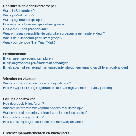
Gebruikers en gebruikersgroepen
Wat zijn Beheerders?
Wat zijn Moderators?
Wat zijn gebruikersgroepen?
Hoe word ik lid van een gebruikersgroep?
Hoe word ik een groepsleider?
Waarom staan verschillende gebruikersgroepen in een andere kleur?
Wat is de "Standaard gebruikersgroep"?
Waarvoor dient de "Het Team"-link?
Privéberichten
Ik kan geen privéberichten sturen!
Ik blijf ongewenste privéberichten ontvangen!
Ik heb spam of een e-mail met ongepaste inhoud van iemand op dit forum ontvangen!
Vrienden en vijanden
Waarvoor dient mijn vrienden- en vijandenlijst?
Hoe verwijder of voeg ik gebruikers toe aan mijn vrienden- en/of vijandenlijst?
Forums doorzoeken
Hoe doorzoek ik het forum?
Waarom levert mijn zoekopdracht geen resultaten op?
Waarom resulteert mijn zoekopdracht in een lege pagina?
Hoe zoek ik een gebruiker?
Hoe kan ik mijn eigen berichten en onderwerpen vinden?
Onderwerpabonnementen en bladwijzers