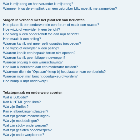
Wat is mijn rang en hoe verander ik mijn rang?
Wanneer ik op de e-maillink van een gebruiker klik, moet ik me aanmelden?
Vragen in verband met het plaatsen van berichten
Hoe plaats ik een onderwerp in een forum of maak een reactie?
Hoe wijzig of verwijder ik een bericht?
Hoe voeg ik een onderschrift toe aan mijn bericht?
Hoe maak ik een peiling?
Waarom kan ik niet meer peilingsopties toevoegen?
Hoe wijzig of verwijder ik een peiling?
Waarom kan ik een bepaald forum niet openen?
Waarom kan ik geen bijlagen toevoegen?
Waarom ontving ik een waarschuwing?
Hoe kan ik berichten aan een moderator melden?
Waarvoor dient de "Opslaan"-knop bij het plaatsen van een bericht?
Waarom moet mijn bericht goedgekeurd worden?
Hoe bump ik mijn onderwerp?
Tekstopmaak en onderwerp soorten
Wat is BBCode?
Kan ik HTML gebruiken?
Wat zijn Smilies?
Kan ik afbeeldingen plaatsen?
Wat zijn globale mededelingen?
Wat zijn mededelingen?
Wat zijn sticky onderwerpen?
Wat zijn gesloten onderwerpen?
Wat zijn onderwerpiconen?