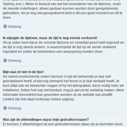
Sydney, enz.). Wees er bewust van dat het veranderen van de tijdzone, zoals
de meeste instellingen, alleen gedaan kunnen worden door geregistreerde
gebruikers. Als je nog niet geregistreerd bent is dit een goed moment om dit te
doen.
Omhoog
Ik wijzigde de tijdzone, maar de tijd is nog steeds verkeerd!
Als je zeker bent dat je de correcte tijdzone en zomertijd goed hebt ingevuld en
de tijd is nog steeds anders, is waarschijnlijk de tijd op de server verkeerd
ingesteld en zullen de beheerders een aanpassing moeten doen.
Omhoog
Mijn taal zit niet in de lijst!
De meest voorkomende reden hiervoor is dat de beheerder je taal niet
geïnstalleerd heeft, of dat nog niemand het forum in je taal vertaald heeft. Je
kunt altijd aan de beheerder vragen of hij het talenpakket, dat je nodig hebt, wil
installeren. Indien het nog niet bestaat, mag je gerust de vertaling maken. Meer
informatie hieromtrent kan gevonden worden op de website van phpBB
Limited (de link staat onderaan iedere pagina).
Omhoog
Wat zijn de afbeeldingen naast mijn gebruikersnaam?
Er kunnen 2 afbeeldingen bij een gebruikersnaam staan als je berichten leest.