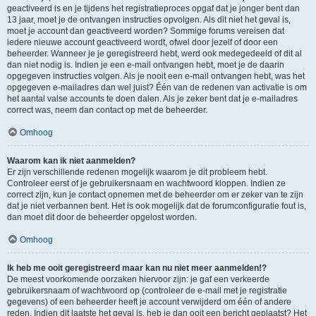
geactiveerd is en je tijdens het registratieproces opgaf dat je jonger bent dan
13 jaar, moet je de ontvangen instructies opvolgen. Als dit niet het geval is,
moet je account dan geactiveerd worden? Sommige forums vereisen dat
iedere nieuwe account geactiveerd wordt, ofwel door jezelf of door een
beheerder. Wanneer je je geregistreerd hebt, werd ook medegedeeld of dit al
dan niet nodig is. Indien je een e-mail ontvangen hebt, moet je de daarin
opgegeven instructies volgen. Als je nooit een e-mail ontvangen hebt, was het
opgegeven e-mailadres dan wel juist? Één van de redenen van activatie is om
het aantal valse accounts te doen dalen. Als je zeker bent dat je e-mailadres
correct was, neem dan contact op met de beheerder.
Omhoog
Waarom kan ik niet aanmelden?
Er zijn verschillende redenen mogelijk waarom je dit probleem hebt.
Controleer eerst of je gebruikersnaam en wachtwoord kloppen. Indien ze
correct zijn, kun je contact opnemen met de beheerder om er zeker van te zijn
dat je niet verbannen bent. Het is ook mogelijk dat de forumconfiguratie fout is,
dan moet dit door de beheerder opgelost worden.
Omhoog
Ik heb me ooit geregistreerd maar kan nu niet meer aanmelden!?
De meest voorkomende oorzaken hiervoor zijn: je gaf een verkeerde
gebruikersnaam of wachtwoord op (controleer de e-mail met je registratie
gegevens) of een beheerder heeft je account verwijderd om één of andere
reden. Indien dit laatste het geval is, heb je dan ooit een bericht geplaatst? Het