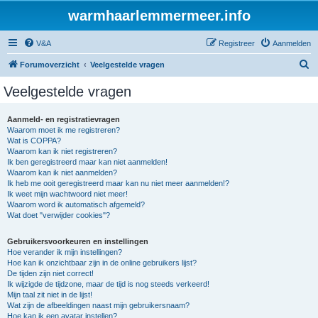
warmhaarlemmermeer.info
V&A
Registreer
Aanmelden
Z
Forumoverzicht
Veelgestelde vragen
o
Veelgestelde vragen
e
k
Aanmeld- en registratievragen
Waarom moet ik me registreren?
Wat is COPPA?
Waarom kan ik niet registreren?
Ik ben geregistreerd maar kan niet aanmelden!
Waarom kan ik niet aanmelden?
Ik heb me ooit geregistreerd maar kan nu niet meer aanmelden!?
Ik weet mijn wachtwoord niet meer!
Waarom word ik automatisch afgemeld?
Wat doet "verwijder cookies"?
Gebruikersvoorkeuren en instellingen
Hoe verander ik mijn instellingen?
Hoe kan ik onzichtbaar zijn in de online gebruikers lijst?
De tijden zijn niet correct!
Ik wijzigde de tijdzone, maar de tijd is nog steeds verkeerd!
Mijn taal zit niet in de lijst!
Wat zijn de afbeeldingen naast mijn gebruikersnaam?
Hoe kan ik een avatar instellen?