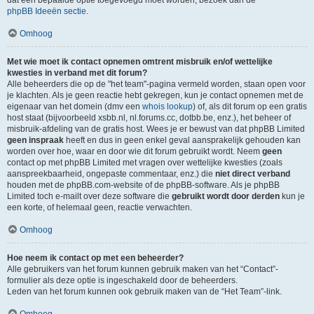
dat een bepaalde optie toegevoegd moet worden, bezoek dan de
phpBB Ideeën sectie
.
Omhoog
Met wie moet ik contact opnemen omtrent misbruik en/of wettelijke
kwesties in verband met dit forum?
Alle beheerders die op de "het team"-pagina vermeld worden, staan open voor
je klachten. Als je geen reactie hebt gekregen, kun je contact opnemen met de
eigenaar van het domein (dmv een
whois lookup
) of, als dit forum op een gratis
host staat (bijvoorbeeld xsbb.nl, nl.forums.cc, dotbb.be, enz.), het beheer of
misbruik-afdeling van de gratis host. Wees je er bewust van dat phpBB Limited
geen inspraak
heeft en dus in geen enkel geval aansprakelijk gehouden kan
worden over hoe, waar en door wie dit forum gebruikt wordt. Neem
geen
contact op met phpBB Limited met vragen over wettelijke kwesties (zoals
aanspreekbaarheid, ongepaste commentaar, enz.) die
niet direct verband
houden met de phpBB.com-website of de phpBB-software. Als je phpBB
Limited toch e-mailt over deze software die
gebruikt wordt door derden
kun je
een korte, of helemaal geen, reactie verwachten.
Omhoog
Hoe neem ik contact op met een beheerder?
Alle gebruikers van het forum kunnen gebruik maken van het “Contact”-
formulier als deze optie is ingeschakeld door de beheerders.
Leden van het forum kunnen ook gebruik maken van de “Het Team”-link.