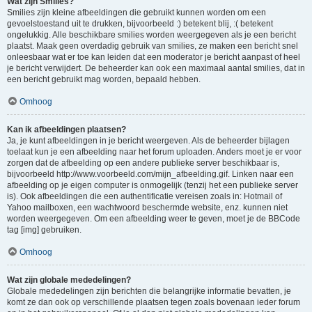
Wat zijn Smilies?
Smilies zijn kleine afbeeldingen die gebruikt kunnen worden om een
gevoelstoestand uit te drukken, bijvoorbeeld :) betekent blij, :( betekent
ongelukkig. Alle beschikbare smilies worden weergegeven als je een bericht
plaatst. Maak geen overdadig gebruik van smilies, ze maken een bericht snel
onleesbaar wat er toe kan leiden dat een moderator je bericht aanpast of heel
je bericht verwijdert. De beheerder kan ook een maximaal aantal smilies, dat in
een bericht gebruikt mag worden, bepaald hebben.
Omhoog
Kan ik afbeeldingen plaatsen?
Ja, je kunt afbeeldingen in je bericht weergeven. Als de beheerder bijlagen
toelaat kun je een afbeelding naar het forum uploaden. Anders moet je er voor
zorgen dat de afbeelding op een andere publieke server beschikbaar is,
bijvoorbeeld http://www.voorbeeld.com/mijn_afbeelding.gif. Linken naar een
afbeelding op je eigen computer is onmogelijk (tenzij het een publieke server
is). Ook afbeeldingen die een authentificatie vereisen zoals in: Hotmail of
Yahoo mailboxen, een wachtwoord beschermde website, enz. kunnen niet
worden weergegeven. Om een afbeelding weer te geven, moet je de BBCode
tag [img] gebruiken.
Omhoog
Wat zijn globale mededelingen?
Globale mededelingen zijn berichten die belangrijke informatie bevatten, je
komt ze dan ook op verschillende plaatsen tegen zoals bovenaan ieder forum