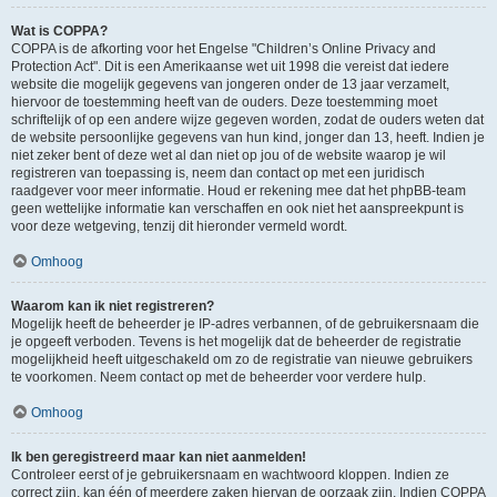
Wat is COPPA?
COPPA is de afkorting voor het Engelse "Children’s Online Privacy and
Protection Act". Dit is een Amerikaanse wet uit 1998 die vereist dat iedere
website die mogelijk gegevens van jongeren onder de 13 jaar verzamelt,
hiervoor de toestemming heeft van de ouders. Deze toestemming moet
schriftelijk of op een andere wijze gegeven worden, zodat de ouders weten dat
de website persoonlijke gegevens van hun kind, jonger dan 13, heeft. Indien je
niet zeker bent of deze wet al dan niet op jou of de website waarop je wil
registreren van toepassing is, neem dan contact op met een juridisch
raadgever voor meer informatie. Houd er rekening mee dat het phpBB-team
geen wettelijke informatie kan verschaffen en ook niet het aanspreekpunt is
voor deze wetgeving, tenzij dit hieronder vermeld wordt.
Omhoog
Waarom kan ik niet registreren?
Mogelijk heeft de beheerder je IP-adres verbannen, of de gebruikersnaam die
je opgeeft verboden. Tevens is het mogelijk dat de beheerder de registratie
mogelijkheid heeft uitgeschakeld om zo de registratie van nieuwe gebruikers
te voorkomen. Neem contact op met de beheerder voor verdere hulp.
Omhoog
Ik ben geregistreerd maar kan niet aanmelden!
Controleer eerst of je gebruikersnaam en wachtwoord kloppen. Indien ze
correct zijn, kan één of meerdere zaken hiervan de oorzaak zijn. Indien COPPA