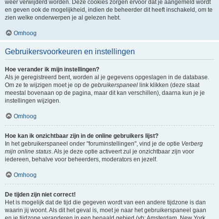
weer verwijderd worden. Deze cookies zorgen ervoor dat je aangemeld wordt
en geven ook de mogelijkheid, indien de beheerder dit heeft inschakeld, om te
zien welke onderwerpen je al gelezen hebt.
Omhoog
Gebruikersvoorkeuren en instellingen
Hoe verander ik mijn instellingen?
Als je geregistreerd bent, worden al je gegevens opgeslagen in de database.
Om ze te wijzigen moet je op de
gebruikerspaneel
link klikken (deze staat
meestal bovenaan op de pagina, maar dit kan verschillen), daarna kun je je
instellingen wijzigen.
Omhoog
Hoe kan ik onzichtbaar zijn in de online gebruikers lijst?
In het gebruikerspaneel onder "foruminstellingen", vind je de optie
Verberg
mijn online status
. Als je deze optie activeert zul je onzichtbaar zijn voor
iedereen, behalve voor beheerders, moderators en jezelf.
Omhoog
De tijden zijn niet correct!
Het is mogelijk dat de tijd die gegeven wordt van een andere tijdzone is dan
waarin jij woont. Als dit het geval is, moet je naar het gebruikerspaneel gaan
en je tijdzone veranderen in een bepaald gebied (vb: Amsterdam, New York,