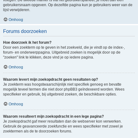
voegen. De tweede manier is via het gebruikerspaneel, je moet dan een
gebruikersnaam opgeven. Op dezelfde pagina kun je gebruikers weer van de
lijst verwijderen.
Omhoog
Forums doorzoeken
Hoe doorzoek ik het forum?
Door een zoekterm op te geven in het zoekveld, die je vindt op de index-,
forum- en onderwerppagina. Uitgebreid zoeken is mogelijk door op de
"zoeken" link te klikken, deze vind je op iedere pagina.
Omhoog
Waarom levert mijn zoekopdracht geen resultaten op?
Je zoekterm was hoogstwaarschijnlijk niet specifiek genoeg en bevatte
mogelijk teveel termen die niet door phpBB3 geïndexeerd worden. Wees
specifieker en gebruik, bij uitgebreid zoeken, de beschikbare opties.
Omhoog
Waarom resulteert mijn zoekopdracht in een lege pagina?
Je zoekopdracht gaf meer resultaten dan de webserver kon verwerken.
Gebruik de geavanceerde zoekfunctie en wees specifieker met zowel je
zoektermen als de te doorzoeken forums.