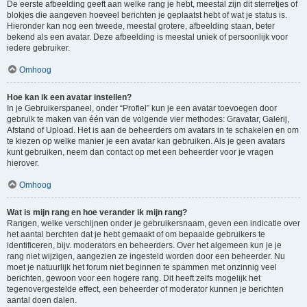
De eerste afbeelding geeft aan welke rang je hebt, meestal zijn dit sterretjes of
blokjes die aangeven hoeveel berichten je geplaatst hebt of wat je status is.
Hieronder kan nog een tweede, meestal grotere, afbeelding staan, beter
bekend als een avatar. Deze afbeelding is meestal uniek of persoonlijk voor
iedere gebruiker.
Omhoog
Hoe kan ik een avatar instellen?
In je Gebruikerspaneel, onder “Profiel” kun je een avatar toevoegen door
gebruik te maken van één van de volgende vier methodes: Gravatar, Galerij,
Afstand of Upload. Het is aan de beheerders om avatars in te schakelen en om
te kiezen op welke manier je een avatar kan gebruiken. Als je geen avatars
kunt gebruiken, neem dan contact op met een beheerder voor je vragen
hierover.
Omhoog
Wat is mijn rang en hoe verander ik mijn rang?
Rangen, welke verschijnen onder je gebruikersnaam, geven een indicatie over
het aantal berchten dat je hebt gemaakt of om bepaalde gebruikers te
identificeren, bijv. moderators en beheerders. Over het algemeen kun je je
rang niet wijzigen, aangezien ze ingesteld worden door een beheerder. Nu
moet je natuurlijk het forum niet beginnen te spammen met onzinnig veel
berichten, gewoon voor een hogere rang. Dit heeft zelfs mogelijk het
tegenovergestelde effect, een beheerder of moderator kunnen je berichten
aantal doen dalen.