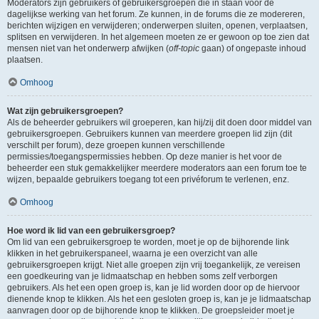
Moderators zijn gebruikers of gebruikersgroepen die in staan voor de
dagelijkse werking van het forum. Ze kunnen, in de forums die ze modereren,
berichten wijzigen en verwijderen; onderwerpen sluiten, openen, verplaatsen,
splitsen en verwijderen. In het algemeen moeten ze er gewoon op toe zien dat
mensen niet van het onderwerp afwijken (
off-topic
gaan) of ongepaste inhoud
plaatsen.
Omhoog
Wat zijn gebruikersgroepen?
Als de beheerder gebruikers wil groeperen, kan hij/zij dit doen door middel van
gebruikersgroepen. Gebruikers kunnen van meerdere groepen lid zijn (dit
verschilt per forum), deze groepen kunnen verschillende
permissies/toegangspermissies hebben. Op deze manier is het voor de
beheerder een stuk gemakkelijker meerdere moderators aan een forum toe te
wijzen, bepaalde gebruikers toegang tot een privéforum te verlenen, enz.
Omhoog
Hoe word ik lid van een gebruikersgroep?
Om lid van een gebruikersgroep te worden, moet je op de bijhorende link
klikken in het gebruikerspaneel, waarna je een overzicht van alle
gebruikersgroepen krijgt. Niet alle groepen zijn vrij toegankelijk, ze vereisen
een goedkeuring van je lidmaatschap en hebben soms zelf verborgen
gebruikers. Als het een open groep is, kan je lid worden door op de hiervoor
dienende knop te klikken. Als het een gesloten groep is, kan je je lidmaatschap
aanvragen door op de bijhorende knop te klikken. De groepsleider moet je