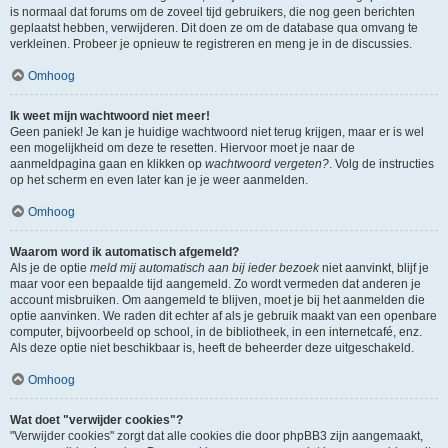
is normaal dat forums om de zoveel tijd gebruikers, die nog geen berichten
geplaatst hebben, verwijderen. Dit doen ze om de database qua omvang te
verkleinen. Probeer je opnieuw te registreren en meng je in de discussies.
Omhoog
Ik weet mijn wachtwoord niet meer!
Geen paniek! Je kan je huidige wachtwoord niet terug krijgen, maar er is wel
een mogelijkheid om deze te resetten. Hiervoor moet je naar de
aanmeldpagina gaan en klikken op
wachtwoord vergeten?
. Volg de instructies
op het scherm en even later kan je je weer aanmelden.
Omhoog
Waarom word ik automatisch afgemeld?
Als je de optie
meld mij automatisch aan bij ieder bezoek
niet aanvinkt, blijf je
maar voor een bepaalde tijd aangemeld. Zo wordt vermeden dat anderen je
account misbruiken. Om aangemeld te blijven, moet je bij het aanmelden die
optie aanvinken. We raden dit echter af als je gebruik maakt van een openbare
computer, bijvoorbeeld op school, in de bibliotheek, in een internetcafé, enz.
Als deze optie niet beschikbaar is, heeft de beheerder deze uitgeschakeld.
Omhoog
Wat doet "verwijder cookies"?
"Verwijder cookies" zorgt dat alle cookies die door phpBB3 zijn aangemaakt,