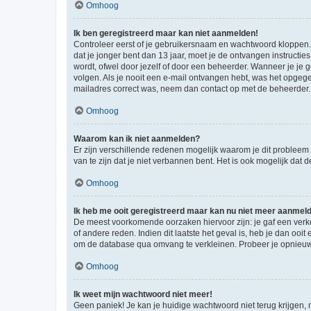
Omhoog
Ik ben geregistreerd maar kan niet aanmelden!
Controleer eerst of je gebruikersnaam en wachtwoord kloppen. I
dat je jonger bent dan 13 jaar, moet je de ontvangen instructi
wordt, ofwel door jezelf of door een beheerder. Wanneer je je 
volgen. Als je nooit een e-mail ontvangen hebt, was het opgege
mailadres correct was, neem dan contact op met de beheerder.
Omhoog
Waarom kan ik niet aanmelden?
Er zijn verschillende redenen mogelijk waarom je dit probleem
van te zijn dat je niet verbannen bent. Het is ook mogelijk dat
Omhoog
Ik heb me ooit geregistreerd maar kan nu niet meer aanmel
De meest voorkomende oorzaken hiervoor zijn: je gaf een verk
of andere reden. Indien dit laatste het geval is, heb je dan oo
om de database qua omvang te verkleinen. Probeer je opnieuw t
Omhoog
Ik weet mijn wachtwoord niet meer!
Geen paniek! Je kan je huidige wachtwoord niet terug krijgen,