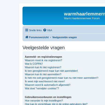
warmhaarlemmerm
Warm Haarlemmermeer Forum
Snelle links
V&A
Forumoverzicht
Veelgestelde vragen
Veelgestelde vragen
Aanmeld- en registratievragen
Waarom moet ik me registreren?
Wat is COPPA?
Waarom kan ik niet registreren?
Ik ben geregistreerd maar kan niet aanmelden!
Waarom kan ik niet aanmelden?
Ik heb me ooit geregistreerd maar kan nu niet meer aanmelden!?
Ik weet mijn wachtwoord niet meer!
Waarom word ik automatisch afgemeld?
Wat doet "verwijder cookies"?
Gebruikersvoorkeuren en instellingen
Hoe verander ik mijn instellingen?
Hoe kan ik onzichtbaar zijn in de online gebruikers lijst?