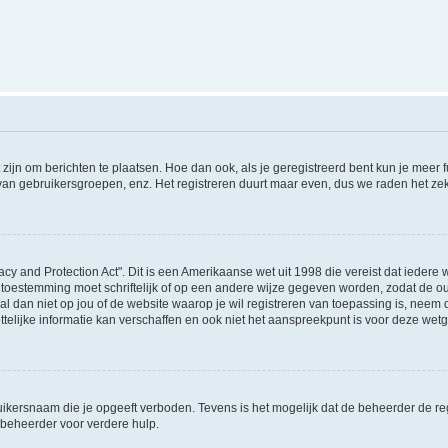
 zijn om berichten te plaatsen. Hoe dan ook, als je geregistreerd bent kun je meer
 van gebruikersgroepen, enz. Het registreren duurt maar even, dus we raden het ze
acy and Protection Act". Dit is een Amerikaanse wet uit 1998 die vereist dat ieder
 toestemming moet schriftelijk of op een andere wijze gegeven worden, zodat de 
et al dan niet op jou of de website waarop je wil registreren van toepassing is, nee
lijke informatie kan verschaffen en ook niet het aanspreekpunt is voor deze wetge
ikersnaam die je opgeeft verboden. Tevens is het mogelijk dat de beheerder de regi
beheerder voor verdere hulp.