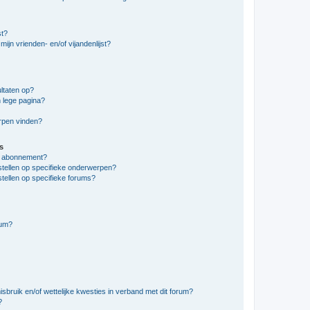
st?
ijn vrienden- en/of vijandenlijst?
ltaten op?
 lege pagina?
erpen vinden?
s
en abonnement?
stellen op specifieke onderwerpen?
tellen op specifieke forums?
rum?
bruik en/of wettelijke kwesties in verband met dit forum?
?