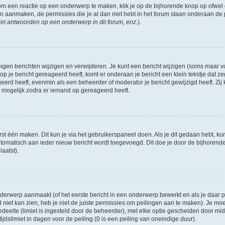
om een reactie op een onderwerp te maken, klik je op de bijhorende knop op ofwe
an aanmaken, de permissies die je al dan niet hebt in het forum staan onderaan de
et antwoorden op een onderwerp in dit forum, enz.
).
eigen berichten wijzigen en verwijderen. Je kunt een bericht wijzigen (soms maar voo
p je bericht gereageerd heeft, komt er onderaan je bericht een klein tekstje dat ze
ageerd heeft, evenmin als een beheerder of moderator je bericht gewijzigd heeft. 
r mogelijk zodra er iemand op gereageerd heeft.
rst één maken. Dit kun je via het gebruikerspaneel doen. Als je dit gedaan hebt, ku
automatisch aan ieder nieuw bericht wordt toegevoegd. Dit doe je door de bijhorende 
laatst).
erwerp aanmaakt (of het eerste bericht in een onderwerp bewerkt en als je daar pe
niet kan zien, heb je niet de juiste permissies om peilingen aan te maken). Je moet 
edeelte (limiet is ingesteld door de beheerder), met elke optie gescheiden door mi
jdslimiet in dagen voor de peiling (0 is een peiling van oneindige duur).