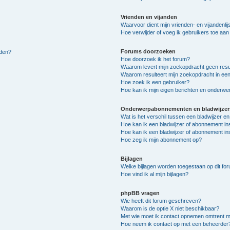
Vrienden en vijanden
Waarvoor dient mijn vrienden- en vijandenlij
Hoe verwijder of voeg ik gebruikers toe aan m
Forums doorzoeken
lden?
Hoe doorzoek ik het forum?
Waarom levert mijn zoekopdracht geen resu
Waarom resulteert mijn zoekopdracht in een
Hoe zoek ik een gebruiker?
Hoe kan ik mijn eigen berichten en onderw
Onderwerpabonnementen en bladwijzer
Wat is het verschil tussen een bladwijzer 
Hoe kan ik een bladwijzer of abonnement in
Hoe kan ik een bladwijzer of abonnement ins
Hoe zeg ik mijn abonnement op?
Bijlagen
Welke bijlagen worden toegestaan op dit fo
Hoe vind ik al mijn bijlagen?
phpBB vragen
Wie heeft dit forum geschreven?
Waarom is de optie X niet beschikbaar?
Met wie moet ik contact opnemen omtrent mis
Hoe neem ik contact op met een beheerder