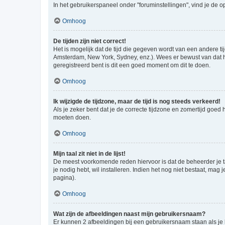
In het gebruikerspaneel onder "foruminstellingen", vind je de o
Omhoog
De tijden zijn niet correct!
Het is mogelijk dat de tijd die gegeven wordt van een andere ti
Amsterdam, New York, Sydney, enz.). Wees er bewust van dat he
geregistreerd bent is dit een goed moment om dit te doen.
Omhoog
Ik wijzigde de tijdzone, maar de tijd is nog steeds verkeerd!
Als je zeker bent dat je de correcte tijdzone en zomertijd goed
moeten doen.
Omhoog
Mijn taal zit niet in de lijst!
De meest voorkomende reden hiervoor is dat de beheerder je taal 
je nodig hebt, wil installeren. Indien het nog niet bestaat, m
pagina).
Omhoog
Wat zijn de afbeeldingen naast mijn gebruikersnaam?
Er kunnen 2 afbeeldingen bij een gebruikersnaam staan als je be