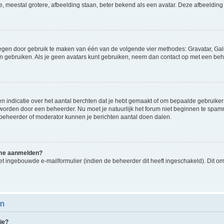
e, meestal grotere, afbeelding staan, beter bekend als een avatar. Deze afbeelding 
oegen door gebruik te maken van één van de volgende vier methodes: Gravatar, Gale
n gebruiken. Als je geen avatars kunt gebruiken, neem dan contact op met een beh
indicatie over het aantal berchten dat je hebt gemaakt of om bepaalde gebruikers 
d worden door een beheerder. Nu moet je natuurlijk het forum niet beginnen te sp
en beheerder of moderator kunnen je berichten aantal doen dalen.
k me aanmelden?
t ingebouwde e-mailformulier (indien de beheerder dit heeft ingeschakeld). Dit o
en
ie?