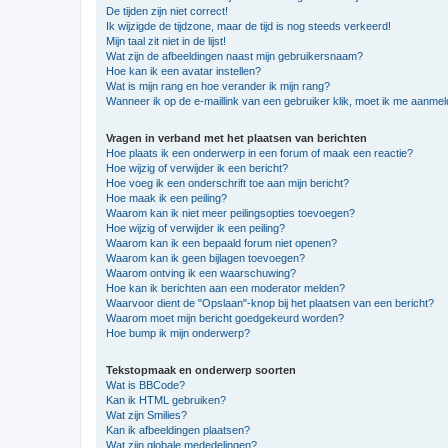
De tijden zijn niet correct!
Ik wijzigde de tijdzone, maar de tijd is nog steeds verkeerd!
Mijn taal zit niet in de lijst!
Wat zijn de afbeeldingen naast mijn gebruikersnaam?
Hoe kan ik een avatar instellen?
Wat is mijn rang en hoe verander ik mijn rang?
Wanneer ik op de e-maillink van een gebruiker klik, moet ik me aanme
Vragen in verband met het plaatsen van berichten
Hoe plaats ik een onderwerp in een forum of maak een reactie?
Hoe wijzig of verwijder ik een bericht?
Hoe voeg ik een onderschrift toe aan mijn bericht?
Hoe maak ik een peiling?
Waarom kan ik niet meer peilingsopties toevoegen?
Hoe wijzig of verwijder ik een peiling?
Waarom kan ik een bepaald forum niet openen?
Waarom kan ik geen bijlagen toevoegen?
Waarom ontving ik een waarschuwing?
Hoe kan ik berichten aan een moderator melden?
Waarvoor dient de "Opslaan"-knop bij het plaatsen van een bericht?
Waarom moet mijn bericht goedgekeurd worden?
Hoe bump ik mijn onderwerp?
Tekstopmaak en onderwerp soorten
Wat is BBCode?
Kan ik HTML gebruiken?
Wat zijn Smilies?
Kan ik afbeeldingen plaatsen?
Wat zijn globale mededelingen?