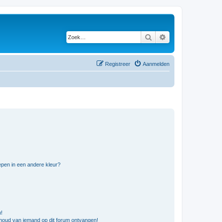
Zoek
Uitgebreid zoeken
Registreer
Aanmelden
pen in een andere kleur?
n!
nhoud van iemand op dit forum ontvangen!