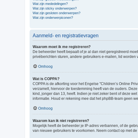
Wat zijn mededelingen?
Wat zijn sticky onderwerpen?
Wat zijn gesloten onderwerpen?
Wat zijn onderwerpiconen?
Aanmeld- en registratievragen
Waarom moet ik me registreren?
De beheerder heeft bepaalt of je al dan niet geregistreerd moet
privéberichten sturen, andere gebruikers e-mailen, lid worden
Omhoog
Wat is COPPA?
COPPA is de afkorting voor het Engelse "Children’s Online Priv
verzamelt, hiervoor de toestemming heeft van de ouders. Deze
kind, jonger dan 13, heeft. Indien je niet zeker bent of deze w
informatie. Houd er rekening mee dat het phpBB-team geen wette
Omhoog
Waarom kan ik niet registreren?
Mogelijk heeft de beheerder je IP-adres verbannen, of de gebru
van nieuwe gebruikers te voorkomen. Neem contact op met de 