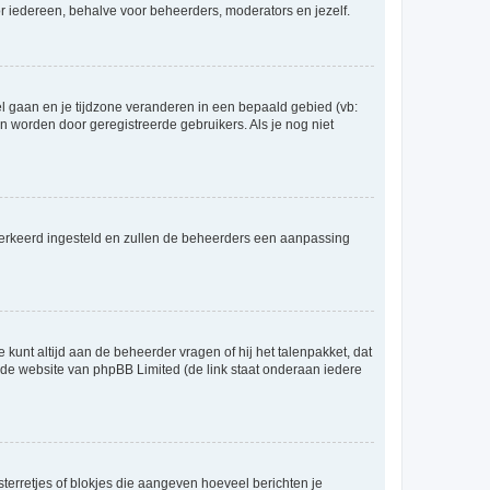
voor iedereen, behalve voor beheerders, moderators en jezelf.
eel gaan en je tijdzone veranderen in een bepaald gebied (vb:
 worden door geregistreerde gebruikers. Als je nog niet
er verkeerd ingesteld en zullen de beheerders een aanpassing
 kunt altijd aan de beheerder vragen of hij het talenpakket, dat
p de website van phpBB Limited (de link staat onderaan iedere
sterretjes of blokjes die aangeven hoeveel berichten je