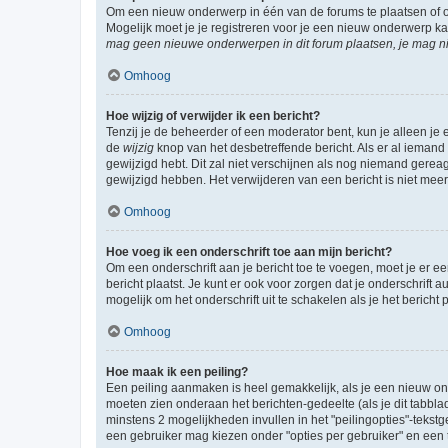
Om een nieuw onderwerp in één van de forums te plaatsen of 
Mogelijk moet je je registreren voor je een nieuw onderwerp k
mag geen nieuwe onderwerpen in dit forum plaatsen, je mag ni
Omhoog
Hoe wijzig of verwijder ik een bericht?
Tenzij je de beheerder of een moderator bent, kun je alleen je 
de
wijzig
knop van het desbetreffende bericht. Als er al iemand o
gewijzigd hebt. Dit zal niet verschijnen als nog niemand gere
gewijzigd hebben. Het verwijderen van een bericht is niet mee
Omhoog
Hoe voeg ik een onderschrift toe aan mijn bericht?
Om een onderschrift aan je bericht toe te voegen, moet je er ee
bericht plaatst. Je kunt er ook voor zorgen dat je onderschrift 
mogelijk om het onderschrift uit te schakelen als je het bericht p
Omhoog
Hoe maak ik een peiling?
Een peiling aanmaken is heel gemakkelijk, als je een nieuw ond
moeten zien onderaan het berichten-gedeelte (als je dit tabblad 
minstens 2 mogelijkheden invullen in het "peilingopties"-tekstg
een gebruiker mag kiezen onder "opties per gebruiker" en een ti