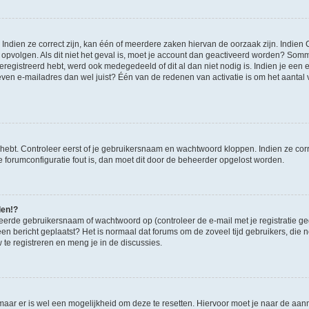
ndien ze correct zijn, kan één of meerdere zaken hiervan de oorzaak zijn. Indien C
es opvolgen. Als dit niet het geval is, moet je account dan geactiveerd worden? S
geregistreerd hebt, werd ook medegedeeld of dit al dan niet nodig is. Indien je een
ven e-mailadres dan wel juist? Één van de redenen van activatie is om het aantal va
 hebt. Controleer eerst of je gebruikersnaam en wachtwoord kloppen. Indien ze cor
 de forumconfiguratie fout is, dan moet dit door de beheerder opgelost worden.
den!?
eerde gebruikersnaam of wachtwoord op (controleer de e-mail met je registratie g
it een bericht geplaatst? Het is normaal dat forums om de zoveel tijd gebruikers, di
e registreren en meng je in de discussies.
 maar er is wel een mogelijkheid om deze te resetten. Hiervoor moet je naar de a