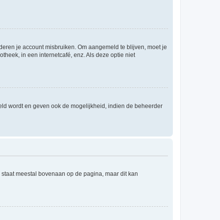
nderen je account misbruiken. Om aangemeld te blijven, moet je
theek, in een internetcafé, enz. Als deze optie niet
eld wordt en geven ook de mogelijkheid, indien de beheerder
e staat meestal bovenaan op de pagina, maar dit kan