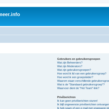
eer.info
Gebruikers en gebruikersgroepen
Wat zijn Beheerders?
Wat zijn Moderators?
Wat zijn gebruikersgroepen?
Hoe word ik lid van een gebruikersgroep?
Hoe word ik een groepsleider?
Waarom staan verschillende gebruikersgroe
Wat is de "Standaard gebruikersgroep"?
Waarvoor dient de "Het Team"-link?
Privéberichten
Ik kan geen privéberichten sturen!
Ik blijf ongewenste privéberichten ontvange
Ik heb spam of een e-mail met ongepaste i