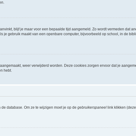
en.
aanvinkt, blijf je maar voor een bepaalde tijd aangemeld. Zo wordt vermeden dat a
ls je gebruik maakt van een openbare computer, bijvoorbeeld op school, in de biblio
ijn aangemaakt, weer verwijderd worden. Deze cookies zorgen ervoor dat je aangem
en hebt.
n de database. Om ze te wijzigen moet je op de
gebruikerspaneel
link klikken (dez