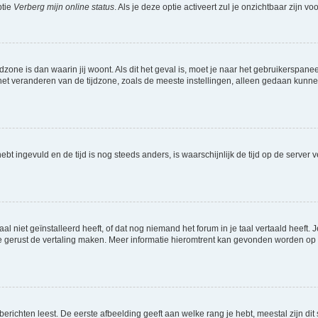
ptie
Verberg mijn online status
. Als je deze optie activeert zul je onzichtbaar zijn 
jdzone is dan waarin jij woont. Als dit het geval is, moet je naar het gebruikerspan
t veranderen van de tijdzone, zoals de meeste instellingen, alleen gedaan kunnen
 hebt ingevuld en de tijd is nog steeds anders, is waarschijnlijk de tijd op de serv
niet geïnstalleerd heeft, of dat nog niemand het forum in je taal vertaald heeft. Je
ag je gerust de vertaling maken. Meer informatie hieromtrent kan gevonden worden o
richten leest. De eerste afbeelding geeft aan welke rang je hebt, meestal zijn dit 