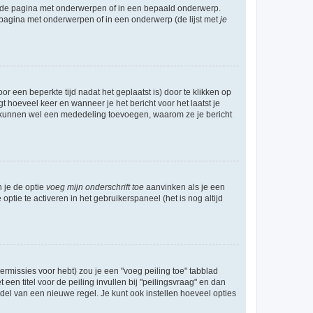
l de pagina met onderwerpen of in een bepaald onderwerp.
 pagina met onderwerpen of in een onderwerp (de lijst met
je
r een beperkte tijd nadat het geplaatst is) door te klikken op
gt hoeveel keer en wanneer je het bericht voor het laatst je
Zij kunnen wel een mededeling toevoegen, waarom ze je bericht
n je de optie
voeg mijn onderschrift toe
aanvinken als je een
optie te activeren in het gebruikerspaneel (het is nog altijd
rmissies voor hebt) zou je een "voeg peiling toe" tabblad
een titel voor de peiling invullen bij "peilingsvraag" en dan
ddel van een nieuwe regel. Je kunt ook instellen hoeveel opties