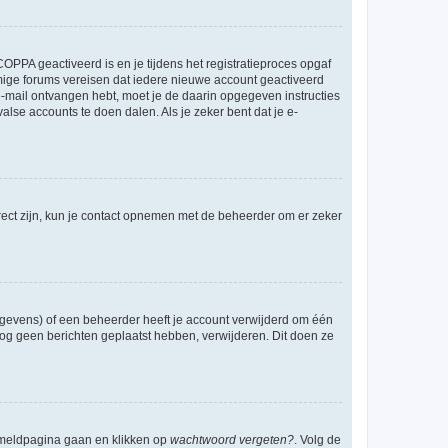
OPPA geactiveerd is en je tijdens het registratieproces opgaf
ommige forums vereisen dat iedere nieuwe account geactiveerd
 e-mail ontvangen hebt, moet je de daarin opgegeven instructies
lse accounts te doen dalen. Als je zeker bent dat je e-
rect zijn, kun je contact opnemen met de beheerder om er zeker
egevens) of een beheerder heeft je account verwijderd om één
e nog geen berichten geplaatst hebben, verwijderen. Dit doen ze
anmeldpagina gaan en klikken op
wachtwoord vergeten?
. Volg de