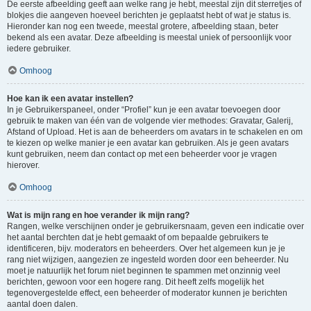
De eerste afbeelding geeft aan welke rang je hebt, meestal zijn dit sterretjes of
blokjes die aangeven hoeveel berichten je geplaatst hebt of wat je status is.
Hieronder kan nog een tweede, meestal grotere, afbeelding staan, beter
bekend als een avatar. Deze afbeelding is meestal uniek of persoonlijk voor
iedere gebruiker.
Omhoog
Hoe kan ik een avatar instellen?
In je Gebruikerspaneel, onder “Profiel” kun je een avatar toevoegen door
gebruik te maken van één van de volgende vier methodes: Gravatar, Galerij,
Afstand of Upload. Het is aan de beheerders om avatars in te schakelen en om
te kiezen op welke manier je een avatar kan gebruiken. Als je geen avatars
kunt gebruiken, neem dan contact op met een beheerder voor je vragen
hierover.
Omhoog
Wat is mijn rang en hoe verander ik mijn rang?
Rangen, welke verschijnen onder je gebruikersnaam, geven een indicatie over
het aantal berchten dat je hebt gemaakt of om bepaalde gebruikers te
identificeren, bijv. moderators en beheerders. Over het algemeen kun je je
rang niet wijzigen, aangezien ze ingesteld worden door een beheerder. Nu
moet je natuurlijk het forum niet beginnen te spammen met onzinnig veel
berichten, gewoon voor een hogere rang. Dit heeft zelfs mogelijk het
tegenovergestelde effect, een beheerder of moderator kunnen je berichten
aantal doen dalen.