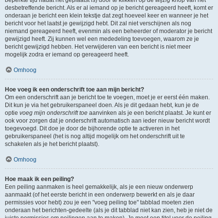
beperkte tijd nadat het geplaatst is) door te klikken op de
wijzig
knop van het
desbetreffende bericht. Als er al iemand op je bericht gereageerd heeft, komt er
onderaan je bericht een klein tekstje dat zegt hoeveel keer en wanneer je het
bericht voor het laatst je gewijzigd hebt. Dit zal niet verschijnen als nog
niemand gereageerd heeft, evenmin als een beheerder of moderator je bericht
gewijzigd heeft. Zij kunnen wel een mededeling toevoegen, waarom ze je
bericht gewijzigd hebben. Het verwijderen van een bericht is niet meer
mogelijk zodra er iemand op gereageerd heeft.
Omhoog
Hoe voeg ik een onderschrift toe aan mijn bericht?
Om een onderschrift aan je bericht toe te voegen, moet je er eerst één maken.
Dit kun je via het gebruikerspaneel doen. Als je dit gedaan hebt, kun je de
optie
voeg mijn onderschrift toe
aanvinken als je een bericht plaatst. Je kunt er
ook voor zorgen dat je onderschrift automatisch aan ieder nieuw bericht wordt
toegevoegd. Dit doe je door de bijhorende optie te activeren in het
gebruikerspaneel (het is nog altijd mogelijk om het onderschrift uit te
schakelen als je het bericht plaatst).
Omhoog
Hoe maak ik een peiling?
Een peiling aanmaken is heel gemakkelijk, als je een nieuw onderwerp
aanmaakt (of het eerste bericht in een onderwerp bewerkt en als je daar
permissies voor hebt) zou je een "voeg peiling toe" tabblad moeten zien
onderaan het berichten-gedeelte (als je dit tabblad niet kan zien, heb je niet de