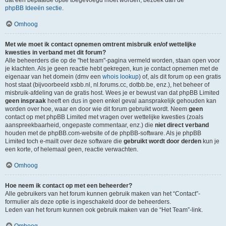
dat een bepaalde optie toegevoegd moet worden, bezoek dan de
phpBB Ideeën sectie
.
Omhoog
Met wie moet ik contact opnemen omtrent misbruik en/of wettelijke
kwesties in verband met dit forum?
Alle beheerders die op de "het team"-pagina vermeld worden, staan open voor
je klachten. Als je geen reactie hebt gekregen, kun je contact opnemen met de
eigenaar van het domein (dmv een
whois lookup
) of, als dit forum op een gratis
host staat (bijvoorbeeld xsbb.nl, nl.forums.cc, dotbb.be, enz.), het beheer of
misbruik-afdeling van de gratis host. Wees je er bewust van dat phpBB Limited
geen inspraak
heeft en dus in geen enkel geval aansprakelijk gehouden kan
worden over hoe, waar en door wie dit forum gebruikt wordt. Neem
geen
contact op met phpBB Limited met vragen over wettelijke kwesties (zoals
aanspreekbaarheid, ongepaste commentaar, enz.) die
niet direct verband
houden met de phpBB.com-website of de phpBB-software. Als je phpBB
Limited toch e-mailt over deze software die
gebruikt wordt door derden
kun je
een korte, of helemaal geen, reactie verwachten.
Omhoog
Hoe neem ik contact op met een beheerder?
Alle gebruikers van het forum kunnen gebruik maken van het “Contact”-
formulier als deze optie is ingeschakeld door de beheerders.
Leden van het forum kunnen ook gebruik maken van de “Het Team”-link.