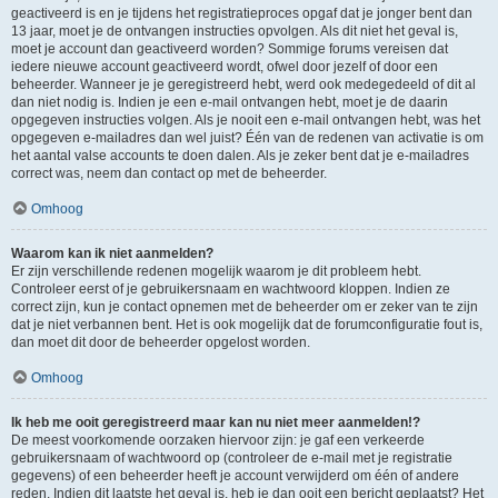
geactiveerd is en je tijdens het registratieproces opgaf dat je jonger bent dan
13 jaar, moet je de ontvangen instructies opvolgen. Als dit niet het geval is,
moet je account dan geactiveerd worden? Sommige forums vereisen dat
iedere nieuwe account geactiveerd wordt, ofwel door jezelf of door een
beheerder. Wanneer je je geregistreerd hebt, werd ook medegedeeld of dit al
dan niet nodig is. Indien je een e-mail ontvangen hebt, moet je de daarin
opgegeven instructies volgen. Als je nooit een e-mail ontvangen hebt, was het
opgegeven e-mailadres dan wel juist? Één van de redenen van activatie is om
het aantal valse accounts te doen dalen. Als je zeker bent dat je e-mailadres
correct was, neem dan contact op met de beheerder.
Omhoog
Waarom kan ik niet aanmelden?
Er zijn verschillende redenen mogelijk waarom je dit probleem hebt.
Controleer eerst of je gebruikersnaam en wachtwoord kloppen. Indien ze
correct zijn, kun je contact opnemen met de beheerder om er zeker van te zijn
dat je niet verbannen bent. Het is ook mogelijk dat de forumconfiguratie fout is,
dan moet dit door de beheerder opgelost worden.
Omhoog
Ik heb me ooit geregistreerd maar kan nu niet meer aanmelden!?
De meest voorkomende oorzaken hiervoor zijn: je gaf een verkeerde
gebruikersnaam of wachtwoord op (controleer de e-mail met je registratie
gegevens) of een beheerder heeft je account verwijderd om één of andere
reden. Indien dit laatste het geval is, heb je dan ooit een bericht geplaatst? Het