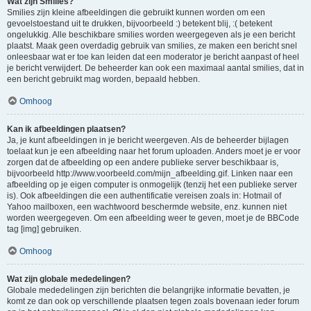
Wat zijn Smilies?
Smilies zijn kleine afbeeldingen die gebruikt kunnen worden om een
gevoelstoestand uit te drukken, bijvoorbeeld :) betekent blij, :( betekent
ongelukkig. Alle beschikbare smilies worden weergegeven als je een bericht
plaatst. Maak geen overdadig gebruik van smilies, ze maken een bericht snel
onleesbaar wat er toe kan leiden dat een moderator je bericht aanpast of heel
je bericht verwijdert. De beheerder kan ook een maximaal aantal smilies, dat in
een bericht gebruikt mag worden, bepaald hebben.
Omhoog
Kan ik afbeeldingen plaatsen?
Ja, je kunt afbeeldingen in je bericht weergeven. Als de beheerder bijlagen
toelaat kun je een afbeelding naar het forum uploaden. Anders moet je er voor
zorgen dat de afbeelding op een andere publieke server beschikbaar is,
bijvoorbeeld http://www.voorbeeld.com/mijn_afbeelding.gif. Linken naar een
afbeelding op je eigen computer is onmogelijk (tenzij het een publieke server
is). Ook afbeeldingen die een authentificatie vereisen zoals in: Hotmail of
Yahoo mailboxen, een wachtwoord beschermde website, enz. kunnen niet
worden weergegeven. Om een afbeelding weer te geven, moet je de BBCode
tag [img] gebruiken.
Omhoog
Wat zijn globale mededelingen?
Globale mededelingen zijn berichten die belangrijke informatie bevatten, je
komt ze dan ook op verschillende plaatsen tegen zoals bovenaan ieder forum