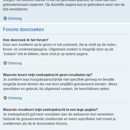
voegen. De tweede manier is via het gebruikerspaneel, je moet dan een
gebruikersnaam opgeven. Op dezelfde pagina kun je gebruikers weer van de
lijst verwijderen.
Omhoog
Forums doorzoeken
Hoe doorzoek ik het forum?
Door een zoekterm op te geven in het zoekveld, die je vindt op de index-,
forum- en onderwerppagina. Uitgebreid zoeken is mogelijk door op de
"zoeken" link te klikken, deze vind je op iedere pagina.
Omhoog
Waarom levert mijn zoekopdracht geen resultaten op?
Je zoekterm was hoogstwaarschijnlijk niet specifiek genoeg en bevatte
mogelijk teveel termen die niet door phpBB3 geïndexeerd worden. Wees
specifieker en gebruik, bij uitgebreid zoeken, de beschikbare opties.
Omhoog
Waarom resulteert mijn zoekopdracht in een lege pagina?
Je zoekopdracht gaf meer resultaten dan de webserver kon verwerken.
Gebruik de geavanceerde zoekfunctie en wees specifieker met zowel je
zoektermen als de te doorzoeken forums.