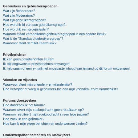
Gebruikers en gebruikersgroepen
Wat zijn Beheerders?
Wat zijn Moderators?
Wat zijn gebruikersgroepen?
Hoe word ik lid van een gebruikersgroep?
Hoe word ik een groepsleider?
Waarom staan verschillende gebruikersgroepen in een andere kleur?
Wat is de "Standaard gebruikersgroep"?
Waarvoor dient de "Het Team"-link?
Privéberichten
Ik kan geen privéberichten sturen!
Ik blijf ongewenste privéberichten ontvangen!
Ik heb spam of een e-mail met ongepaste inhoud van iemand op dit forum ontvangen!
Vrienden en vijanden
Waarvoor dient mijn vrienden- en vijandenlijst?
Hoe verwijder of voeg ik gebruikers toe aan mijn vrienden- en/of vijandenlijst?
Forums doorzoeken
Hoe doorzoek ik het forum?
Waarom levert mijn zoekopdracht geen resultaten op?
Waarom resulteert mijn zoekopdracht in een lege pagina?
Hoe zoek ik een gebruiker?
Hoe kan ik mijn eigen berichten en onderwerpen vinden?
Onderwerpabonnementen en bladwijzers