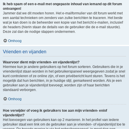
Ik heb spam of een e-mail met ongepaste inhoud van iemand op dit forum
ontvangen!
Jammer dat we dit moeten horen. Het e-mailformulier van dit forum werkt met
een aantal technieken om zenders van zulke berichten te traceren. Het beste
wat je kan doen is de beheerder een kopie van het bericht e-mailen, inclusief
de headers (hierin staan de details van de gebruiker die de e-mail stuurde).
Deze zal dan de nodige stappen ondernemen.
Omhoog
Vrienden en vijanden
Waarvoor dient mijn vrienden- en vijandenlijst?
Hiermee kun je andere gebruikers op het forum sorteren. Gebruikers die in je
vriendenlijst staan worden in het gebruikerspaneel weergegeven zodat je snel
kunt controleren of ze online zijn, of een privébericht kunt sturen. Tevens is het
mogelijk dat hun berichten, in je huidige stijl, gemarkeerd worden. Als je een
gebruiker aan je vijandenlijst toevoegt, worden zijn of haar berichten
standaard verborgen.
Omhoog
Hoe verwijder of voeg ik gebruikers toe aan mijn vrienden- en/of
vijandenlijst?
Het toevoegen van gebruikers kan op 2 manieren. In het profiel van iedere
gebruiker staat een link om de gebruiker aan je vrienden- of vijandenlijst toe te