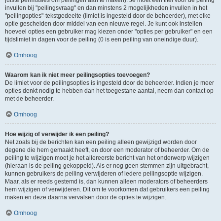
juiste permissies om peilingen aan te maken). Je moet een titel voor de peiling
invullen bij "peilingsvraag" en dan minstens 2 mogelijkheden invullen in het
"peilingopties"-tekstgedeelte (limiet is ingesteld door de beheerder), met elke
optie gescheiden door middel van een nieuwe regel. Je kunt ook instellen
hoeveel opties een gebruiker mag kiezen onder "opties per gebruiker" en een
tijdslimiet in dagen voor de peiling (0 is een peiling van oneindige duur).
Omhoog
Waarom kan ik niet meer peilingsopties toevoegen?
De limiet voor de peilingsopties is ingesteld door de beheerder. Indien je meer
opties denkt nodig te hebben dan het toegestane aantal, neem dan contact op
met de beheerder.
Omhoog
Hoe wijzig of verwijder ik een peiling?
Net zoals bij de berichten kan een peiling alleen gewijzigd worden door
degene die hem gemaakt heeft, en door een moderator of beheerder. Om de
peiling te wijzigen moet je het allereerste bericht van het onderwerp wijzigen
(hieraan is de peiling gekoppeld). Als er nog geen stemmen zijn uitgebracht,
kunnen gebruikers de peiling verwijderen of iedere peilingsoptie wijzigen.
Maar, als er reeds gestemd is, dan kunnen alleen moderators of beheerders
hem wijzigen of verwijderen. Dit om te voorkomen dat gebruikers een peiling
maken en deze daarna vervalsen door de opties te wijzigen.
Omhoog