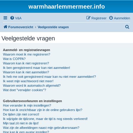
warmhaarlemmermeer.info
V&A
Registreer
Aanmelden
Z
Forumoverzicht
Veelgestelde vragen
o
Veelgestelde vragen
e
k
Aanmeld- en registratievragen
Waarom moet ik me registreren?
Wat is COPPA?
Waarom kan ik niet registreren?
Ik ben geregistreerd maar kan niet aanmelden!
Waarom kan ik niet aanmelden?
Ik heb me ooit geregistreerd maar kan nu niet meer aanmelden!?
Ik weet mijn wachtwoord niet meer!
Waarom word ik automatisch afgemeld?
Wat doet "verwijder cookies"?
Gebruikersvoorkeuren en instellingen
Hoe verander ik mijn instellingen?
Hoe kan ik onzichtbaar zijn in de online gebruikers lijst?
De tijden zijn niet correct!
Ik wijzigde de tijdzone, maar de tijd is nog steeds verkeerd!
Mijn taal zit niet in de lijst!
Wat zijn de afbeeldingen naast mijn gebruikersnaam?
Hoe kan ik een avatar instellen?