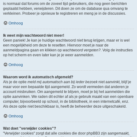
is normaal dat forums om de zoveel tijd gebruikers, die nog geen berichten
geplaatst hebben, verwijderen. Dit doen ze om de database qua omvang te
verkleinen. Probeer je opnieuw te registreren en meng je in de discussies.
Omhoog
Ik weet mijn wachtwoord niet meer!
Geen paniek! Je kan je huidige wachtwoord niet terug krijgen, maar er is wel
een mogelijkheid om deze te resetten. Hiervoor moet je naar de
aanmeldpagina gaan en klikken op
wachtwoord vergeten?
. Volg de instructies
op het scherm en even later kan je je weer aanmelden.
Omhoog
Waarom word ik automatisch afgemeld?
Als je de optie
meld mij automatisch aan bij ieder bezoek
niet aanvinkt, blijf je
maar voor een bepaalde tijd aangemeld. Zo wordt vermeden dat anderen je
account misbruiken. Om aangemeld te blijven, moet je bij het aanmelden die
optie aanvinken. We raden dit echter af als je gebruik maakt van een openbare
computer, bijvoorbeeld op school, in de bibliotheek, in een internetcafé, enz.
Als deze optie niet beschikbaar is, heeft de beheerder deze uitgeschakeld.
Omhoog
Wat doet "verwijder cookies"?
"Verwijder cookies" zorgt dat alle cookies die door phpBB3 zijn aangemaakt,