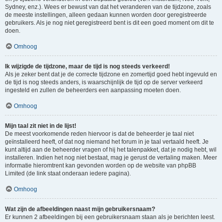
Sydney, enz.). Wees er bewust van dat het veranderen van de tijdzone, zoals
de meeste instellingen, alleen gedaan kunnen worden door geregistreerde
gebruikers. Als je nog niet geregistreerd bent is dit een goed moment om dit te
doen.
Omhoog
Ik wijzigde de tijdzone, maar de tijd is nog steeds verkeerd!
Als je zeker bent dat je de correcte tijdzone en zomertijd goed hebt ingevuld en
de tijd is nog steeds anders, is waarschijnlijk de tijd op de server verkeerd
ingesteld en zullen de beheerders een aanpassing moeten doen.
Omhoog
Mijn taal zit niet in de lijst!
De meest voorkomende reden hiervoor is dat de beheerder je taal niet
geïnstalleerd heeft, of dat nog niemand het forum in je taal vertaald heeft. Je
kunt altijd aan de beheerder vragen of hij het talenpakket, dat je nodig hebt, wil
installeren. Indien het nog niet bestaat, mag je gerust de vertaling maken. Meer
informatie hieromtrent kan gevonden worden op de website van phpBB
Limited (de link staat onderaan iedere pagina).
Omhoog
Wat zijn de afbeeldingen naast mijn gebruikersnaam?
Er kunnen 2 afbeeldingen bij een gebruikersnaam staan als je berichten leest.