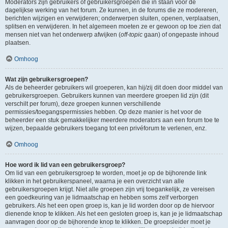
Moderators zijn gebruikers of gebruikersgroepen die in staan voor de
dagelijkse werking van het forum. Ze kunnen, in de forums die ze modereren,
berichten wijzigen en verwijderen; onderwerpen sluiten, openen, verplaatsen,
splitsen en verwijderen. In het algemeen moeten ze er gewoon op toe zien dat
mensen niet van het onderwerp afwijken (
off-topic
gaan) of ongepaste inhoud
plaatsen.
Omhoog
Wat zijn gebruikersgroepen?
Als de beheerder gebruikers wil groeperen, kan hij/zij dit doen door middel van
gebruikersgroepen. Gebruikers kunnen van meerdere groepen lid zijn (dit
verschilt per forum), deze groepen kunnen verschillende
permissies/toegangspermissies hebben. Op deze manier is het voor de
beheerder een stuk gemakkelijker meerdere moderators aan een forum toe te
wijzen, bepaalde gebruikers toegang tot een privéforum te verlenen, enz.
Omhoog
Hoe word ik lid van een gebruikersgroep?
Om lid van een gebruikersgroep te worden, moet je op de bijhorende link
klikken in het gebruikerspaneel, waarna je een overzicht van alle
gebruikersgroepen krijgt. Niet alle groepen zijn vrij toegankelijk, ze vereisen
een goedkeuring van je lidmaatschap en hebben soms zelf verborgen
gebruikers. Als het een open groep is, kan je lid worden door op de hiervoor
dienende knop te klikken. Als het een gesloten groep is, kan je je lidmaatschap
aanvragen door op de bijhorende knop te klikken. De groepsleider moet je