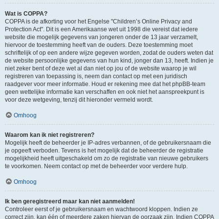
Wat is COPPA?
COPPA is de afkorting voor het Engelse "Children’s Online Privacy and
Protection Act". Dit is een Amerikaanse wet uit 1998 die vereist dat iedere
website die mogelijk gegevens van jongeren onder de 13 jaar verzamelt,
hiervoor de toestemming heeft van de ouders. Deze toestemming moet
schriftelijk of op een andere wijze gegeven worden, zodat de ouders weten dat
de website persoonlijke gegevens van hun kind, jonger dan 13, heeft. Indien je
niet zeker bent of deze wet al dan niet op jou of de website waarop je wil
registreren van toepassing is, neem dan contact op met een juridisch
raadgever voor meer informatie. Houd er rekening mee dat het phpBB-team
geen wettelijke informatie kan verschaffen en ook niet het aanspreekpunt is
voor deze wetgeving, tenzij dit hieronder vermeld wordt.
Omhoog
Waarom kan ik niet registreren?
Mogelijk heeft de beheerder je IP-adres verbannen, of de gebruikersnaam die
je opgeeft verboden. Tevens is het mogelijk dat de beheerder de registratie
mogelijkheid heeft uitgeschakeld om zo de registratie van nieuwe gebruikers
te voorkomen. Neem contact op met de beheerder voor verdere hulp.
Omhoog
Ik ben geregistreerd maar kan niet aanmelden!
Controleer eerst of je gebruikersnaam en wachtwoord kloppen. Indien ze
correct zijn, kan één of meerdere zaken hiervan de oorzaak zijn. Indien COPPA