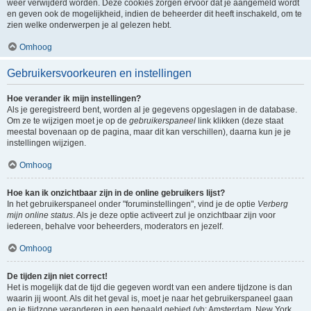
weer verwijderd worden. Deze cookies zorgen ervoor dat je aangemeld wordt
en geven ook de mogelijkheid, indien de beheerder dit heeft inschakeld, om te
zien welke onderwerpen je al gelezen hebt.
Omhoog
Gebruikersvoorkeuren en instellingen
Hoe verander ik mijn instellingen?
Als je geregistreerd bent, worden al je gegevens opgeslagen in de database.
Om ze te wijzigen moet je op de
gebruikerspaneel
link klikken (deze staat
meestal bovenaan op de pagina, maar dit kan verschillen), daarna kun je je
instellingen wijzigen.
Omhoog
Hoe kan ik onzichtbaar zijn in de online gebruikers lijst?
In het gebruikerspaneel onder "foruminstellingen", vind je de optie
Verberg
mijn online status
. Als je deze optie activeert zul je onzichtbaar zijn voor
iedereen, behalve voor beheerders, moderators en jezelf.
Omhoog
De tijden zijn niet correct!
Het is mogelijk dat de tijd die gegeven wordt van een andere tijdzone is dan
waarin jij woont. Als dit het geval is, moet je naar het gebruikerspaneel gaan
en je tijdzone veranderen in een bepaald gebied (vb: Amsterdam, New York,