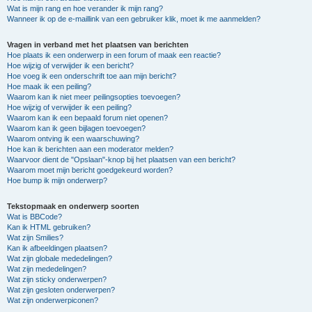
Wat is mijn rang en hoe verander ik mijn rang?
Wanneer ik op de e-maillink van een gebruiker klik, moet ik me aanmelden?
Vragen in verband met het plaatsen van berichten
Hoe plaats ik een onderwerp in een forum of maak een reactie?
Hoe wijzig of verwijder ik een bericht?
Hoe voeg ik een onderschrift toe aan mijn bericht?
Hoe maak ik een peiling?
Waarom kan ik niet meer peilingsopties toevoegen?
Hoe wijzig of verwijder ik een peiling?
Waarom kan ik een bepaald forum niet openen?
Waarom kan ik geen bijlagen toevoegen?
Waarom ontving ik een waarschuwing?
Hoe kan ik berichten aan een moderator melden?
Waarvoor dient de "Opslaan"-knop bij het plaatsen van een bericht?
Waarom moet mijn bericht goedgekeurd worden?
Hoe bump ik mijn onderwerp?
Tekstopmaak en onderwerp soorten
Wat is BBCode?
Kan ik HTML gebruiken?
Wat zijn Smilies?
Kan ik afbeeldingen plaatsen?
Wat zijn globale mededelingen?
Wat zijn mededelingen?
Wat zijn sticky onderwerpen?
Wat zijn gesloten onderwerpen?
Wat zijn onderwerpiconen?