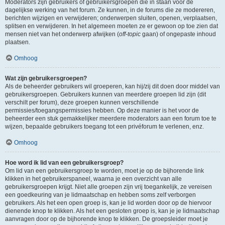
Moderators zijn gebruikers of gebruikersgroepen die in staan voor de
dagelijkse werking van het forum. Ze kunnen, in de forums die ze modereren,
berichten wijzigen en verwijderen; onderwerpen sluiten, openen, verplaatsen,
splitsen en verwijderen. In het algemeen moeten ze er gewoon op toe zien dat
mensen niet van het onderwerp afwijken (
off-topic
gaan) of ongepaste inhoud
plaatsen.
Omhoog
Wat zijn gebruikersgroepen?
Als de beheerder gebruikers wil groeperen, kan hij/zij dit doen door middel van
gebruikersgroepen. Gebruikers kunnen van meerdere groepen lid zijn (dit
verschilt per forum), deze groepen kunnen verschillende
permissies/toegangspermissies hebben. Op deze manier is het voor de
beheerder een stuk gemakkelijker meerdere moderators aan een forum toe te
wijzen, bepaalde gebruikers toegang tot een privéforum te verlenen, enz.
Omhoog
Hoe word ik lid van een gebruikersgroep?
Om lid van een gebruikersgroep te worden, moet je op de bijhorende link
klikken in het gebruikerspaneel, waarna je een overzicht van alle
gebruikersgroepen krijgt. Niet alle groepen zijn vrij toegankelijk, ze vereisen
een goedkeuring van je lidmaatschap en hebben soms zelf verborgen
gebruikers. Als het een open groep is, kan je lid worden door op de hiervoor
dienende knop te klikken. Als het een gesloten groep is, kan je je lidmaatschap
aanvragen door op de bijhorende knop te klikken. De groepsleider moet je