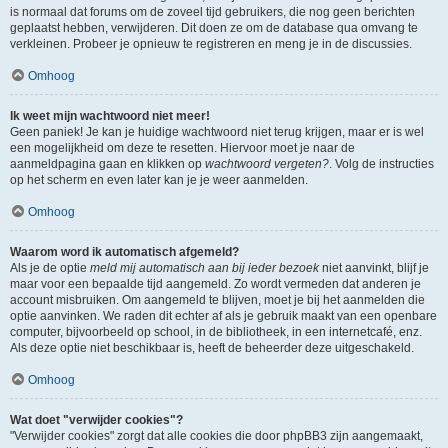
is normaal dat forums om de zoveel tijd gebruikers, die nog geen berichten
geplaatst hebben, verwijderen. Dit doen ze om de database qua omvang te
verkleinen. Probeer je opnieuw te registreren en meng je in de discussies.
Omhoog
Ik weet mijn wachtwoord niet meer!
Geen paniek! Je kan je huidige wachtwoord niet terug krijgen, maar er is wel
een mogelijkheid om deze te resetten. Hiervoor moet je naar de
aanmeldpagina gaan en klikken op
wachtwoord vergeten?
. Volg de instructies
op het scherm en even later kan je je weer aanmelden.
Omhoog
Waarom word ik automatisch afgemeld?
Als je de optie
meld mij automatisch aan bij ieder bezoek
niet aanvinkt, blijf je
maar voor een bepaalde tijd aangemeld. Zo wordt vermeden dat anderen je
account misbruiken. Om aangemeld te blijven, moet je bij het aanmelden die
optie aanvinken. We raden dit echter af als je gebruik maakt van een openbare
computer, bijvoorbeeld op school, in de bibliotheek, in een internetcafé, enz.
Als deze optie niet beschikbaar is, heeft de beheerder deze uitgeschakeld.
Omhoog
Wat doet "verwijder cookies"?
"Verwijder cookies" zorgt dat alle cookies die door phpBB3 zijn aangemaakt,