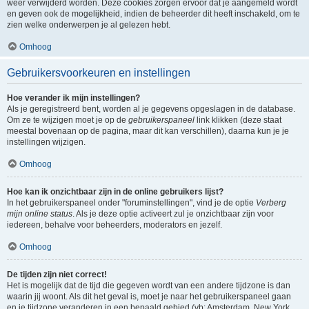
weer verwijderd worden. Deze cookies zorgen ervoor dat je aangemeld wordt
en geven ook de mogelijkheid, indien de beheerder dit heeft inschakeld, om te
zien welke onderwerpen je al gelezen hebt.
Omhoog
Gebruikersvoorkeuren en instellingen
Hoe verander ik mijn instellingen?
Als je geregistreerd bent, worden al je gegevens opgeslagen in de database.
Om ze te wijzigen moet je op de
gebruikerspaneel
link klikken (deze staat
meestal bovenaan op de pagina, maar dit kan verschillen), daarna kun je je
instellingen wijzigen.
Omhoog
Hoe kan ik onzichtbaar zijn in de online gebruikers lijst?
In het gebruikerspaneel onder "foruminstellingen", vind je de optie
Verberg
mijn online status
. Als je deze optie activeert zul je onzichtbaar zijn voor
iedereen, behalve voor beheerders, moderators en jezelf.
Omhoog
De tijden zijn niet correct!
Het is mogelijk dat de tijd die gegeven wordt van een andere tijdzone is dan
waarin jij woont. Als dit het geval is, moet je naar het gebruikerspaneel gaan
en je tijdzone veranderen in een bepaald gebied (vb: Amsterdam, New York,