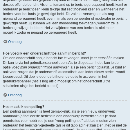
beperkte tijd nadat het geplaatst is) door te klikken op de
wijzig
knop van het
desbetreffende bericht. Als er al iemand op je bericht gereageerd heeft, komt er
onderaan je bericht een klein tekstje dat zegt hoeveel keer en wanneer je het
bericht voor het laatst je gewijzigd hebt. Dit zal niet verschijnen als nog
niemand gereageerd heeft, evenmin als een beheerder of moderator je bericht
gewijzigd heeft. Zij kunnen wel een mededeling toevoegen, waarom ze je
bericht gewijzigd hebben. Het verwijderen van een bericht is niet meer
mogelijk zodra er iemand op gereageerd heeft.
Omhoog
Hoe voeg ik een onderschrift toe aan mijn bericht?
Om een onderschrift aan je bericht toe te voegen, moet je er eerst één maken.
Dit kun je via het gebruikerspaneel doen. Als je dit gedaan hebt, kun je de
optie
voeg mijn onderschrift toe
aanvinken als je een bericht plaatst. Je kunt er
ook voor zorgen dat je onderschrift automatisch aan ieder nieuw bericht wordt
toegevoegd. Dit doe je door de bijhorende optie te activeren in het
gebruikerspaneel (het is nog altijd mogelijk om het onderschrift uit te
schakelen als je het bericht plaatst).
Omhoog
Hoe maak ik een peiling?
Een peiling aanmaken is heel gemakkelijk, als je een nieuw onderwerp
aanmaakt (of het eerste bericht in een onderwerp bewerkt en als je daar
permissies voor hebt) zou je een "voeg peiling toe" tabblad moeten zien
onderaan het berichten-gedeelte (als je dit tabblad niet kan zien, heb je niet de