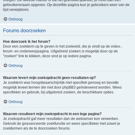
voegen. De tweede manier is via het gebruikerspaneel, je moet dan een
gebruikersnaam opgeven. Op dezelfde pagina kun je gebruikers weer van de
lijst verwijderen.
Omhoog
Forums doorzoeken
Hoe doorzoek ik het forum?
Door een zoekterm op te geven in het zoekveld, die je vindt op de index-,
forum- en onderwerppagina. Uitgebreid zoeken is mogelijk door op de
"zoeken" link te klikken, deze vind je op iedere pagina.
Omhoog
Waarom levert mijn zoekopdracht geen resultaten op?
Je zoekterm was hoogstwaarschijnlijk niet specifiek genoeg en bevatte
mogelijk teveel termen die niet door phpBB3 geïndexeerd worden. Wees
specifieker en gebruik, bij uitgebreid zoeken, de beschikbare opties.
Omhoog
Waarom resulteert mijn zoekopdracht in een lege pagina?
Je zoekopdracht gaf meer resultaten dan de webserver kon verwerken.
Gebruik de geavanceerde zoekfunctie en wees specifieker met zowel je
zoektermen als de te doorzoeken forums.