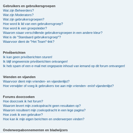
Gebruikers en gebruikersgroepen
Wat zijn Beheerders?
Wat zijn Moderators?
Wat zijn gebruikersgroepen?
Hoe word ik lid van een gebruikersgroep?
Hoe word ik een groepsleider?
Waarom staan verschillende gebruikersgroepen in een andere kleur?
Wat is de "Standaard gebruikersgroep"?
Waarvoor dient de "Het Team"-link?
Privéberichten
Ik kan geen privéberichten sturen!
Ik blijf ongewenste privéberichten ontvangen!
Ik heb spam of een e-mail met ongepaste inhoud van iemand op dit forum ontvangen!
Vrienden en vijanden
Waarvoor dient mijn vrienden- en vijandenlijst?
Hoe verwijder of voeg ik gebruikers toe aan mijn vrienden- en/of vijandenlijst?
Forums doorzoeken
Hoe doorzoek ik het forum?
Waarom levert mijn zoekopdracht geen resultaten op?
Waarom resulteert mijn zoekopdracht in een lege pagina?
Hoe zoek ik een gebruiker?
Hoe kan ik mijn eigen berichten en onderwerpen vinden?
Onderwerpabonnementen en bladwijzers