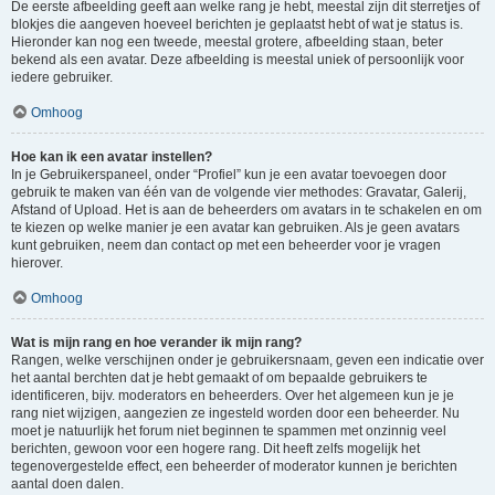
De eerste afbeelding geeft aan welke rang je hebt, meestal zijn dit sterretjes of
blokjes die aangeven hoeveel berichten je geplaatst hebt of wat je status is.
Hieronder kan nog een tweede, meestal grotere, afbeelding staan, beter
bekend als een avatar. Deze afbeelding is meestal uniek of persoonlijk voor
iedere gebruiker.
Omhoog
Hoe kan ik een avatar instellen?
In je Gebruikerspaneel, onder “Profiel” kun je een avatar toevoegen door
gebruik te maken van één van de volgende vier methodes: Gravatar, Galerij,
Afstand of Upload. Het is aan de beheerders om avatars in te schakelen en om
te kiezen op welke manier je een avatar kan gebruiken. Als je geen avatars
kunt gebruiken, neem dan contact op met een beheerder voor je vragen
hierover.
Omhoog
Wat is mijn rang en hoe verander ik mijn rang?
Rangen, welke verschijnen onder je gebruikersnaam, geven een indicatie over
het aantal berchten dat je hebt gemaakt of om bepaalde gebruikers te
identificeren, bijv. moderators en beheerders. Over het algemeen kun je je
rang niet wijzigen, aangezien ze ingesteld worden door een beheerder. Nu
moet je natuurlijk het forum niet beginnen te spammen met onzinnig veel
berichten, gewoon voor een hogere rang. Dit heeft zelfs mogelijk het
tegenovergestelde effect, een beheerder of moderator kunnen je berichten
aantal doen dalen.