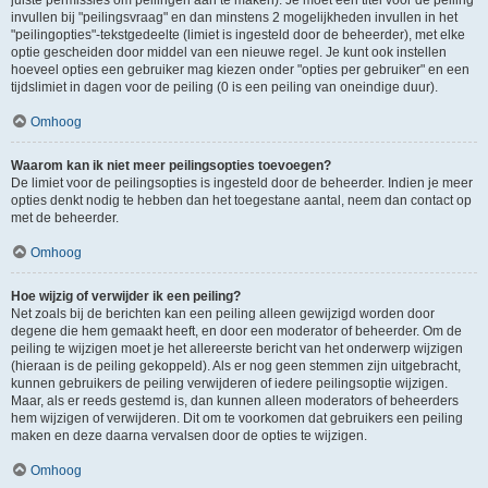
juiste permissies om peilingen aan te maken). Je moet een titel voor de peiling
invullen bij "peilingsvraag" en dan minstens 2 mogelijkheden invullen in het
"peilingopties"-tekstgedeelte (limiet is ingesteld door de beheerder), met elke
optie gescheiden door middel van een nieuwe regel. Je kunt ook instellen
hoeveel opties een gebruiker mag kiezen onder "opties per gebruiker" en een
tijdslimiet in dagen voor de peiling (0 is een peiling van oneindige duur).
Omhoog
Waarom kan ik niet meer peilingsopties toevoegen?
De limiet voor de peilingsopties is ingesteld door de beheerder. Indien je meer
opties denkt nodig te hebben dan het toegestane aantal, neem dan contact op
met de beheerder.
Omhoog
Hoe wijzig of verwijder ik een peiling?
Net zoals bij de berichten kan een peiling alleen gewijzigd worden door
degene die hem gemaakt heeft, en door een moderator of beheerder. Om de
peiling te wijzigen moet je het allereerste bericht van het onderwerp wijzigen
(hieraan is de peiling gekoppeld). Als er nog geen stemmen zijn uitgebracht,
kunnen gebruikers de peiling verwijderen of iedere peilingsoptie wijzigen.
Maar, als er reeds gestemd is, dan kunnen alleen moderators of beheerders
hem wijzigen of verwijderen. Dit om te voorkomen dat gebruikers een peiling
maken en deze daarna vervalsen door de opties te wijzigen.
Omhoog