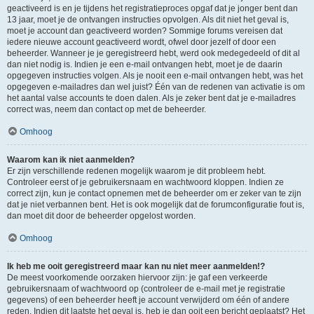
geactiveerd is en je tijdens het registratieproces opgaf dat je jonger bent dan
13 jaar, moet je de ontvangen instructies opvolgen. Als dit niet het geval is,
moet je account dan geactiveerd worden? Sommige forums vereisen dat
iedere nieuwe account geactiveerd wordt, ofwel door jezelf of door een
beheerder. Wanneer je je geregistreerd hebt, werd ook medegedeeld of dit al
dan niet nodig is. Indien je een e-mail ontvangen hebt, moet je de daarin
opgegeven instructies volgen. Als je nooit een e-mail ontvangen hebt, was het
opgegeven e-mailadres dan wel juist? Één van de redenen van activatie is om
het aantal valse accounts te doen dalen. Als je zeker bent dat je e-mailadres
correct was, neem dan contact op met de beheerder.
Omhoog
Waarom kan ik niet aanmelden?
Er zijn verschillende redenen mogelijk waarom je dit probleem hebt.
Controleer eerst of je gebruikersnaam en wachtwoord kloppen. Indien ze
correct zijn, kun je contact opnemen met de beheerder om er zeker van te zijn
dat je niet verbannen bent. Het is ook mogelijk dat de forumconfiguratie fout is,
dan moet dit door de beheerder opgelost worden.
Omhoog
Ik heb me ooit geregistreerd maar kan nu niet meer aanmelden!?
De meest voorkomende oorzaken hiervoor zijn: je gaf een verkeerde
gebruikersnaam of wachtwoord op (controleer de e-mail met je registratie
gegevens) of een beheerder heeft je account verwijderd om één of andere
reden. Indien dit laatste het geval is, heb je dan ooit een bericht geplaatst? Het