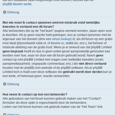
dat een bepaalde optie toegevoegd moet worden, bezoek dan de
phpBB Ideeën sectie
.
Omhoog
Met wie moet ik contact opnemen omtrent misbruik en/of wettelijke
kwesties in verband met dit forum?
Alle beheerders die op de "het team"-pagina vermeld worden, staan open voor
je klachten. Als je geen reactie hebt gekregen, kun je contact opnemen met de
eigenaar van het domein (dmv een
whois lookup
) of, als dit forum op een gratis
host staat (bijvoorbeeld xsbb.nl, nl.forums.cc, dotbb.be, enz.), het beheer of
misbruik-afdeling van de gratis host. Wees je er bewust van dat phpBB Limited
geen inspraak
heeft en dus in geen enkel geval aansprakelijk gehouden kan
worden over hoe, waar en door wie dit forum gebruikt wordt. Neem
geen
contact op met phpBB Limited met vragen over wettelijke kwesties (zoals
aanspreekbaarheid, ongepaste commentaar, enz.) die
niet direct verband
houden met de phpBB.com-website of de phpBB-software. Als je phpBB
Limited toch e-mailt over deze software die
gebruikt wordt door derden
kun je
een korte, of helemaal geen, reactie verwachten.
Omhoog
Hoe neem ik contact op met een beheerder?
Alle gebruikers van het forum kunnen gebruik maken van het “Contact”-
formulier als deze optie is ingeschakeld door de beheerders.
Leden van het forum kunnen ook gebruik maken van de “Het Team”-link.