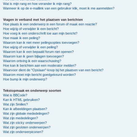
Wat is mijn rang en hoe verander ik mijn rang?
Wanneer ik op de e-maillink van een gebruiker klik, moet ik me aanmelden?
Vragen in verband met het plaatsen van berichten
Hoe plaats ik een onderwerp in een forum of maak een reactie?
Hoe wijzig of verwijder ik een bericht?
Hoe voeg ik een onderschrift toe aan mijn bericht?
Hoe maak ik een peiling?
Waarom kan ik niet meer peilingsopties toevoegen?
Hoe wijzig of verwijder ik een peiling?
Waarom kan ik een bepaald forum niet openen?
Waarom kan ik geen bijlagen toevoegen?
Waarom ontving ik een waarschuwing?
Hoe kan ik berichten aan een moderator melden?
Waarvoor dient de "Opslaan"-knop bij het plaatsen van een bericht?
Waarom moet mijn bericht goedgekeurd worden?
Hoe bump ik mijn onderwerp?
Tekstopmaak en onderwerp soorten
Wat is BBCode?
Kan ik HTML gebruiken?
Wat zijn Smilies?
Kan ik afbeeldingen plaatsen?
Wat zijn globale mededelingen?
Wat zijn mededelingen?
Wat zijn sticky onderwerpen?
Wat zijn gesloten onderwerpen?
Wat zijn onderwerpiconen?