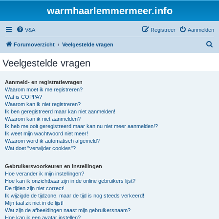
warmhaarlemmermeer.info
V&A
Registreer
Aanmelden
Z
Forumoverzicht
Veelgestelde vragen
o
Veelgestelde vragen
e
k
Aanmeld- en registratievragen
Waarom moet ik me registreren?
Wat is COPPA?
Waarom kan ik niet registreren?
Ik ben geregistreerd maar kan niet aanmelden!
Waarom kan ik niet aanmelden?
Ik heb me ooit geregistreerd maar kan nu niet meer aanmelden!?
Ik weet mijn wachtwoord niet meer!
Waarom word ik automatisch afgemeld?
Wat doet "verwijder cookies"?
Gebruikersvoorkeuren en instellingen
Hoe verander ik mijn instellingen?
Hoe kan ik onzichtbaar zijn in de online gebruikers lijst?
De tijden zijn niet correct!
Ik wijzigde de tijdzone, maar de tijd is nog steeds verkeerd!
Mijn taal zit niet in de lijst!
Wat zijn de afbeeldingen naast mijn gebruikersnaam?
Hoe kan ik een avatar instellen?