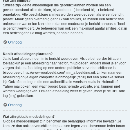
Wat zijn Smilies?
Smilies zijn kleine afbeeldingen die gebruikt kunnen worden om een
gevoelstoestand uit te drukken, bijvoorbeeld :) betekent blij, :( betekent
ongelukkig. Alle beschikbare smilies worden weergegeven als je een bericht
plaatst. Maak geen overdadig gebruik van smilies, ze maken een bericht snel
onleesbaar wat er toe kan leiden dat een moderator je bericht aanpast of heel
je bericht verwijdert. De beheerder kan ook een maximaal aantal smilies, dat in
een bericht gebruikt mag worden, bepaald hebben.
Omhoog
Kan ik afbeeldingen plaatsen?
Ja, je kunt afbeeldingen in je bericht weergeven. Als de beheerder bijlagen
toelaat kun je een afbeelding naar het forum uploaden. Anders moet je er voor
zorgen dat de afbeelding op een andere publieke server beschikbaar is,
bijvoorbeeld http://www.voorbeeld.com/mijn_afbeelding.gif. Linken naar een
afbeelding op je eigen computer is onmogelijk (tenzij het een publieke server
is). Ook afbeeldingen die een authentificatie vereisen zoals in: Hotmail of
Yahoo mailboxen, een wachtwoord beschermde website, enz. kunnen niet
worden weergegeven. Om een afbeelding weer te geven, moet je de BBCode
tag [img] gebruiken.
Omhoog
Wat zijn globale mededelingen?
Globale mededelingen zijn berichten die belangrijke informatie bevatten, je
komt ze dan ook op verschillende plaatsen tegen zoals bovenaan ieder forum