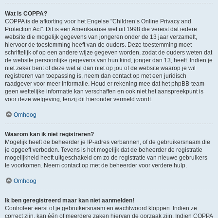
Wat is COPPA?
COPPA is de afkorting voor het Engelse "Children’s Online Privacy and
Protection Act". Dit is een Amerikaanse wet uit 1998 die vereist dat iedere
website die mogelijk gegevens van jongeren onder de 13 jaar verzamelt,
hiervoor de toestemming heeft van de ouders. Deze toestemming moet
schriftelijk of op een andere wijze gegeven worden, zodat de ouders weten dat
de website persoonlijke gegevens van hun kind, jonger dan 13, heeft. Indien je
niet zeker bent of deze wet al dan niet op jou of de website waarop je wil
registreren van toepassing is, neem dan contact op met een juridisch
raadgever voor meer informatie. Houd er rekening mee dat het phpBB-team
geen wettelijke informatie kan verschaffen en ook niet het aanspreekpunt is
voor deze wetgeving, tenzij dit hieronder vermeld wordt.
Omhoog
Waarom kan ik niet registreren?
Mogelijk heeft de beheerder je IP-adres verbannen, of de gebruikersnaam die
je opgeeft verboden. Tevens is het mogelijk dat de beheerder de registratie
mogelijkheid heeft uitgeschakeld om zo de registratie van nieuwe gebruikers
te voorkomen. Neem contact op met de beheerder voor verdere hulp.
Omhoog
Ik ben geregistreerd maar kan niet aanmelden!
Controleer eerst of je gebruikersnaam en wachtwoord kloppen. Indien ze
correct zijn, kan één of meerdere zaken hiervan de oorzaak zijn. Indien COPPA