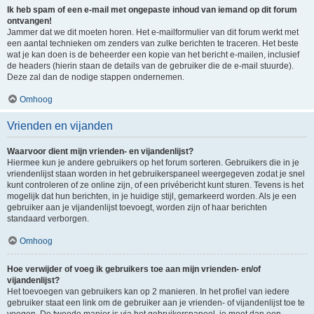
Ik heb spam of een e-mail met ongepaste inhoud van iemand op dit forum
ontvangen!
Jammer dat we dit moeten horen. Het e-mailformulier van dit forum werkt met
een aantal technieken om zenders van zulke berichten te traceren. Het beste
wat je kan doen is de beheerder een kopie van het bericht e-mailen, inclusief
de headers (hierin staan de details van de gebruiker die de e-mail stuurde).
Deze zal dan de nodige stappen ondernemen.
Omhoog
Vrienden en vijanden
Waarvoor dient mijn vrienden- en vijandenlijst?
Hiermee kun je andere gebruikers op het forum sorteren. Gebruikers die in je
vriendenlijst staan worden in het gebruikerspaneel weergegeven zodat je snel
kunt controleren of ze online zijn, of een privébericht kunt sturen. Tevens is het
mogelijk dat hun berichten, in je huidige stijl, gemarkeerd worden. Als je een
gebruiker aan je vijandenlijst toevoegt, worden zijn of haar berichten
standaard verborgen.
Omhoog
Hoe verwijder of voeg ik gebruikers toe aan mijn vrienden- en/of
vijandenlijst?
Het toevoegen van gebruikers kan op 2 manieren. In het profiel van iedere
gebruiker staat een link om de gebruiker aan je vrienden- of vijandenlijst toe te