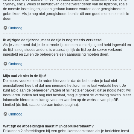
Sydney, enz.). Wees er bewust van dat het veranderen van de tijdzone, zoals
de meeste instellingen, alleen gedaan kunnen worden door geregistreerde
gebruikers. Als je nog niet geregistreerd bent is dit een goed moment om dit te
doen.
Omhoog
Ik wijzigde de tijdzone, maar de tijd is nog steeds verkeerd!
Als je zeker bent dat je de correcte tijdzone en zomertijd goed hebt ingevuld en
de tijd is nog steeds anders, is waarschijnlijk de tijd op de server verkeerd
ingesteld en zullen de beheerders een aanpassing moeten doen.
Omhoog
Mijn taal zit niet in de lijst!
De meest voorkomende reden hiervoor is dat de beheerder je taal niet
geïnstalleerd heeft, of dat nog niemand het forum in je taal vertaald heeft. Je
kunt altijd aan de beheerder vragen of hij het talenpakket, dat je nodig hebt, wil
installeren. Indien het nog niet bestaat, mag je gerust de vertaling maken. Meer
informatie hieromtrent kan gevonden worden op de website van phpBB
Limited (de link staat onderaan iedere pagina).
Omhoog
Wat zijn de afbeeldingen naast mijn gebruikersnaam?
Er kunnen 2 afbeeldingen bij een gebruikersnaam staan als je berichten leest.