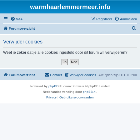
warmhaarlemmermeer.info
V&A
Registreer
Aanmelden
Z
Forumoverzicht
o
Verwijder cookies
e
k
Weet je zeker dat je alle cookies ingesteld door dit forum wil verwijderen?
Forumoverzicht
Contact
Verwijder cookies
Alle tijden zijn
UTC+02:00
Powered by
phpBB
® Forum Software © phpBB Limited
Nederlandse vertaling door
phpBB.nl
.
Privacy
|
Gebruikersvoorwaarden