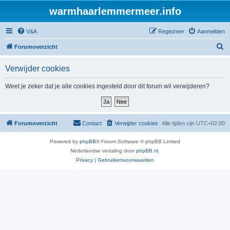
warmhaarlemmermeer.info
V&A
Registreer
Aanmelden
Z
Forumoverzicht
o
Verwijder cookies
e
k
Weet je zeker dat je alle cookies ingesteld door dit forum wil verwijderen?
Forumoverzicht
Contact
Verwijder cookies
Alle tijden zijn
UTC+02:00
Powered by
phpBB
® Forum Software © phpBB Limited
Nederlandse vertaling door
phpBB.nl
.
Privacy
|
Gebruikersvoorwaarden