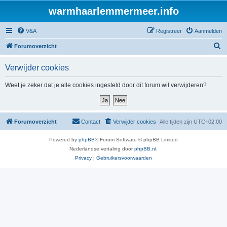
warmhaarlemmermeer.info
V&A
Registreer
Aanmelden
Z
Forumoverzicht
o
Verwijder cookies
e
k
Weet je zeker dat je alle cookies ingesteld door dit forum wil verwijderen?
Forumoverzicht
Contact
Verwijder cookies
Alle tijden zijn
UTC+02:00
Powered by
phpBB
® Forum Software © phpBB Limited
Nederlandse vertaling door
phpBB.nl
.
Privacy
|
Gebruikersvoorwaarden