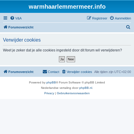
warmhaarlemmermeer.info
V&A
Registreer
Aanmelden
Z
Forumoverzicht
o
Verwijder cookies
e
k
Weet je zeker dat je alle cookies ingesteld door dit forum wil verwijderen?
Forumoverzicht
Contact
Verwijder cookies
Alle tijden zijn
UTC+02:00
Powered by
phpBB
® Forum Software © phpBB Limited
Nederlandse vertaling door
phpBB.nl
.
Privacy
|
Gebruikersvoorwaarden