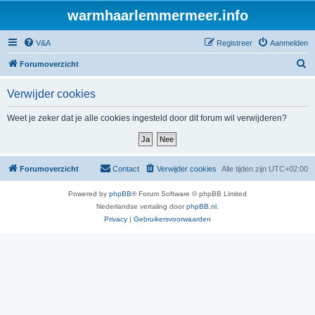
warmhaarlemmermeer.info
V&A
Registreer
Aanmelden
Z
Forumoverzicht
o
Verwijder cookies
e
k
Weet je zeker dat je alle cookies ingesteld door dit forum wil verwijderen?
Forumoverzicht
Contact
Verwijder cookies
Alle tijden zijn
UTC+02:00
Powered by
phpBB
® Forum Software © phpBB Limited
Nederlandse vertaling door
phpBB.nl
.
Privacy
|
Gebruikersvoorwaarden