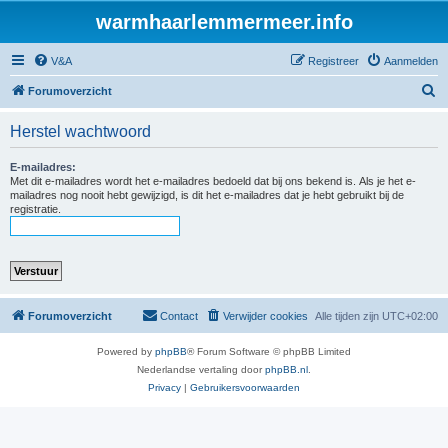
warmhaarlemmermeer.info
V&A
Registreer
Aanmelden
Z
Forumoverzicht
o
Herstel wachtwoord
e
k
E-mailadres:
Met dit e-mailadres wordt het e-mailadres bedoeld dat bij ons bekend is. Als je het e-
mailadres nog nooit hebt gewijzigd, is dit het e-mailadres dat je hebt gebruikt bij de
registratie.
Forumoverzicht
Contact
Verwijder cookies
Alle tijden zijn
UTC+02:00
Powered by
phpBB
® Forum Software © phpBB Limited
Nederlandse vertaling door
phpBB.nl
.
Privacy
|
Gebruikersvoorwaarden