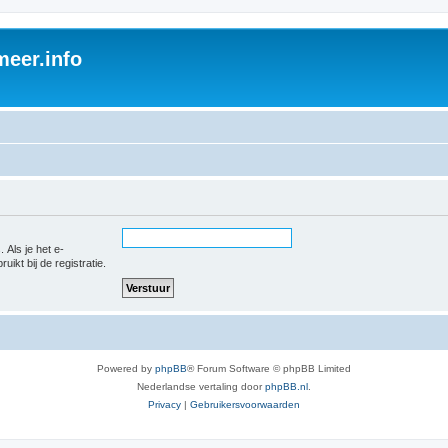
eer.info
 Als je het e-
uikt bij de registratie.
Powered by
phpBB
® Forum Software © phpBB Limited
Nederlandse vertaling door
phpBB.nl
.
Privacy
|
Gebruikersvoorwaarden