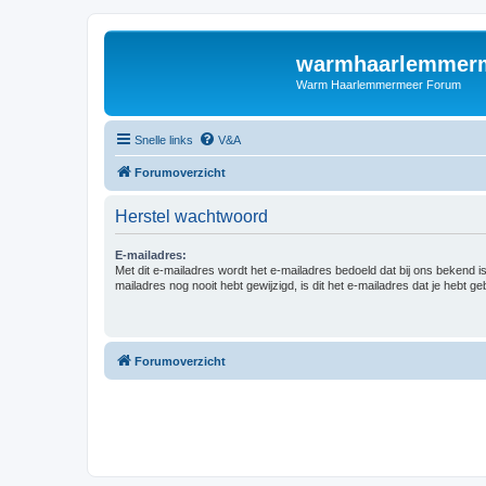
warmhaarlemmerm
Warm Haarlemmermeer Forum
Snelle links
V&A
Forumoverzicht
Herstel wachtwoord
E-mailadres:
Met dit e-mailadres wordt het e-mailadres bedoeld dat bij ons bekend is.
mailadres nog nooit hebt gewijzigd, is dit het e-mailadres dat je hebt gebr
Forumoverzicht