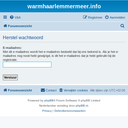
warmhaarlemmermeer.info
V&A
Registreer
Aanmelden
Z
Forumoverzicht
o
Herstel wachtwoord
e
k
E-mailadres:
Met dit e-mailadres wordt het e-mailadres bedoeld dat bij ons bekend is. Als je het e-
mailadres nog nooit hebt gewijzigd, is dit het e-mailadres dat je hebt gebruikt bij de
registratie.
Forumoverzicht
Contact
Verwijder cookies
Alle tijden zijn
UTC+02:00
Powered by
phpBB
® Forum Software © phpBB Limited
Nederlandse vertaling door
phpBB.nl
.
Privacy
|
Gebruikersvoorwaarden