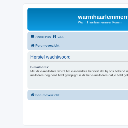
warmhaarlemmerm
Warm Haarlemmermeer Forum
Snelle links
V&A
Forumoverzicht
Herstel wachtwoord
E-mailadres:
Met dit e-mailadres wordt het e-mailadres bedoeld dat bij ons bekend is.
mailadres nog nooit hebt gewijzigd, is dit het e-mailadres dat je hebt gebr
Forumoverzicht