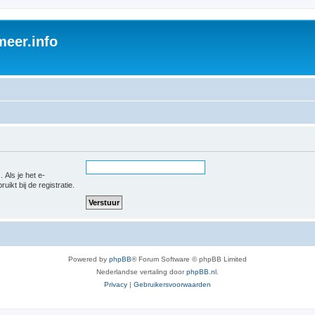
eer.info
 Als je het e-
uikt bij de registratie.
Powered by
phpBB
® Forum Software © phpBB Limited
Nederlandse vertaling door
phpBB.nl
.
Privacy
|
Gebruikersvoorwaarden