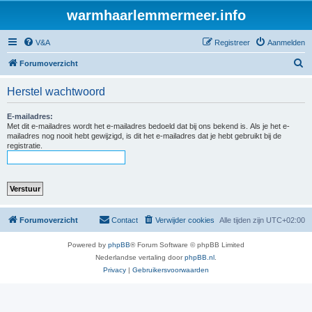
warmhaarlemmermeer.info
V&A
Registreer
Aanmelden
Z
Forumoverzicht
o
Herstel wachtwoord
e
k
E-mailadres:
Met dit e-mailadres wordt het e-mailadres bedoeld dat bij ons bekend is. Als je het e-
mailadres nog nooit hebt gewijzigd, is dit het e-mailadres dat je hebt gebruikt bij de
registratie.
Forumoverzicht
Contact
Verwijder cookies
Alle tijden zijn
UTC+02:00
Powered by
phpBB
® Forum Software © phpBB Limited
Nederlandse vertaling door
phpBB.nl
.
Privacy
|
Gebruikersvoorwaarden