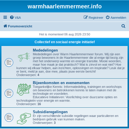
warmhaarlemmermeer.info
V&A
Registreer
Aanmelden
Z
Forumoverzicht
o
Het is momenteel 06 aug 2026 23:50
e
Collectief en sociaal energie initiatief
k
Mededelingen
Mededelingen over Warm Haarlemmermeer forum. Wij zijn een
groep bewoners in de Haarlemmermeer die al enige tijd bezig zijn
met het onderwerp warmte en energie transitie. Mooie woorden,
maar hoe maak je dat praktisch? Wat is zinvol en wat niet? Hoe
kunnen wij elkaar helpen, aan inzichten, oplossingen en inspiratie? Leuk dat je
er bent, meld je aan, doe mee, plaats jouw eerste bericht!
Onderwerpen:
4
Bijeenkomsten en evenementen
Toegankelijke Kennis: Informatiedeling, trainingen en workshops
om bewoners en betrokkenen kennis te laten maken met de
technologie en voordelen.
Educatieve Initiatieven: Voorlichting over duurzame opties en
technologieën voor energie en warmte.
Onderwerpen:
16
Subsidieregelingen
Er zijn verschillende subsidie regelingen waar particulieren en
bedrijven gebruik van kunnen maken.
Onderwerpen:
3