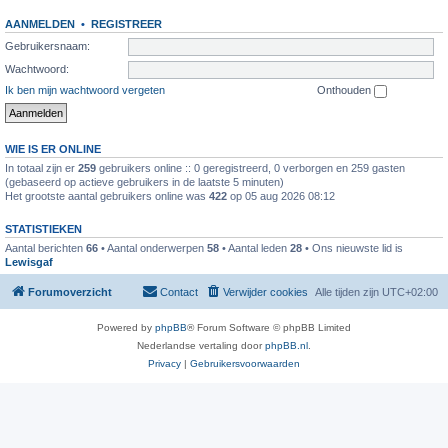
AANMELDEN
•
REGISTREER
Gebruikersnaam:
Wachtwoord:
Ik ben mijn wachtwoord vergeten
Onthouden
WIE IS ER ONLINE
In totaal zijn er
259
gebruikers online :: 0 geregistreerd, 0 verborgen en 259 gasten
(gebaseerd op actieve gebruikers in de laatste 5 minuten)
Het grootste aantal gebruikers online was
422
op 05 aug 2026 08:12
STATISTIEKEN
Aantal berichten
66
• Aantal onderwerpen
58
• Aantal leden
28
• Ons nieuwste lid is
Lewisgaf
Forumoverzicht
Contact
Verwijder cookies
Alle tijden zijn
UTC+02:00
Powered by
phpBB
® Forum Software © phpBB Limited
Nederlandse vertaling door
phpBB.nl
.
Privacy
|
Gebruikersvoorwaarden