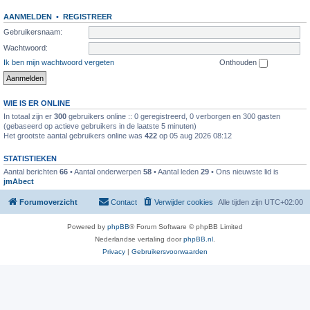
AANMELDEN
•
REGISTREER
Gebruikersnaam:
Wachtwoord:
Ik ben mijn wachtwoord vergeten
Onthouden
WIE IS ER ONLINE
In totaal zijn er
300
gebruikers online :: 0 geregistreerd, 0 verborgen en 300 gasten
(gebaseerd op actieve gebruikers in de laatste 5 minuten)
Het grootste aantal gebruikers online was
422
op 05 aug 2026 08:12
STATISTIEKEN
Aantal berichten
66
• Aantal onderwerpen
58
• Aantal leden
29
• Ons nieuwste lid is
jmAbect
Forumoverzicht
Contact
Verwijder cookies
Alle tijden zijn
UTC+02:00
Powered by
phpBB
® Forum Software © phpBB Limited
Nederlandse vertaling door
phpBB.nl
.
Privacy
|
Gebruikersvoorwaarden