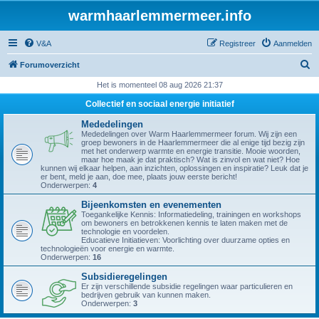
warmhaarlemmermeer.info
V&A
Registreer
Aanmelden
Z
Forumoverzicht
o
Het is momenteel 08 aug 2026 21:37
e
Collectief en sociaal energie initiatief
k
Mededelingen
Mededelingen over Warm Haarlemmermeer forum. Wij zijn een
groep bewoners in de Haarlemmermeer die al enige tijd bezig zijn
met het onderwerp warmte en energie transitie. Mooie woorden,
maar hoe maak je dat praktisch? Wat is zinvol en wat niet? Hoe
kunnen wij elkaar helpen, aan inzichten, oplossingen en inspiratie? Leuk dat je
er bent, meld je aan, doe mee, plaats jouw eerste bericht!
Onderwerpen:
4
Bijeenkomsten en evenementen
Toegankelijke Kennis: Informatiedeling, trainingen en workshops
om bewoners en betrokkenen kennis te laten maken met de
technologie en voordelen.
Educatieve Initiatieven: Voorlichting over duurzame opties en
technologieën voor energie en warmte.
Onderwerpen:
16
Subsidieregelingen
Er zijn verschillende subsidie regelingen waar particulieren en
bedrijven gebruik van kunnen maken.
Onderwerpen:
3