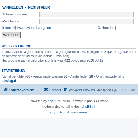
AANMELDEN
•
REGISTREER
Gebruikersnaam:
Wachtwoord:
Ik ben mijn wachtwoord vergeten
Onthouden
WIE IS ER ONLINE
In totaal zijn er
3
gebruikers online :: 0 geregistreerd, 0 verborgen en 3 gasten (gebaseerd
op actieve gebruikers in de laatste 5 minuten)
Het grootste aantal gebruikers online was
422
op 05 aug 2026 08:12
STATISTIEKEN
Aantal berichten
66
• Aantal onderwerpen
58
• Aantal leden
28
• Ons nieuwste lid is
Lewisgaf
Forumoverzicht
Contact
Verwijder cookies
Alle tijden zijn
UTC+02:00
Powered by
phpBB
® Forum Software © phpBB Limited
Nederlandse vertaling door
phpBB.nl
.
Privacy
|
Gebruikersvoorwaarden