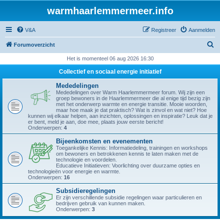
warmhaarlemmermeer.info
V&A
Registreer
Aanmelden
Z
Forumoverzicht
o
Het is momenteel 06 aug 2026 16:30
e
Collectief en sociaal energie initiatief
k
Mededelingen
Mededelingen over Warm Haarlemmermeer forum. Wij zijn een
groep bewoners in de Haarlemmermeer die al enige tijd bezig zijn
met het onderwerp warmte en energie transitie. Mooie woorden,
maar hoe maak je dat praktisch? Wat is zinvol en wat niet? Hoe
kunnen wij elkaar helpen, aan inzichten, oplossingen en inspiratie? Leuk dat je
er bent, meld je aan, doe mee, plaats jouw eerste bericht!
Onderwerpen:
4
Bijeenkomsten en evenementen
Toegankelijke Kennis: Informatiedeling, trainingen en workshops
om bewoners en betrokkenen kennis te laten maken met de
technologie en voordelen.
Educatieve Initiatieven: Voorlichting over duurzame opties en
technologieën voor energie en warmte.
Onderwerpen:
16
Subsidieregelingen
Er zijn verschillende subsidie regelingen waar particulieren en
bedrijven gebruik van kunnen maken.
Onderwerpen:
3