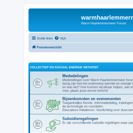
warmhaarlemmerm
Warm Haarlemmermeer Forum
Snelle links
V&A
Forumoverzicht
COLLECTIEF EN SOCIAAL ENERGIE INITIATIEF
Mededelingen
Mededelingen over Warm Haarlemmermeer forum. W
bezig zijn met het onderwerp warmte en energie t
en wat niet? Hoe kunnen wij elkaar helpen, aan in
mee, plaats jouw eerste bericht!
Bijeenkomsten en evenementen
Toegankelijke Kennis: Informatiedeling, trainin
de technologie en voordelen.
Educatieve Initiatieven: Voorlichting over duurz
Subsidieregelingen
Er zijn verschillende subsidie regelingen waar p