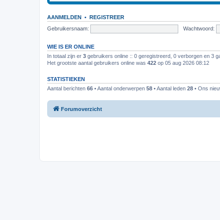
AANMELDEN
•
REGISTREER
Gebruikersnaam:
Wachtwoord:
WIE IS ER ONLINE
In totaal zijn er
3
gebruikers online :: 0 geregistreerd, 0 verborgen en 3 g
Het grootste aantal gebruikers online was
422
op 05 aug 2026 08:12
STATISTIEKEN
Aantal berichten
66
• Aantal onderwerpen
58
• Aantal leden
28
• Ons nieuw
Forumoverzicht