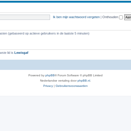
Ik ben mijn wachtwoord vergeten
|
Onthouden
asten (gebaseerd op actieve gebruikers in de laatste 5 minuten)
ste lid is
Lewisgaf
Powered by
phpBB
® Forum Software © phpBB Limited
Nederlandse vertaling door
phpBB.nl
.
Privacy
|
Gebruikersvoorwaarden