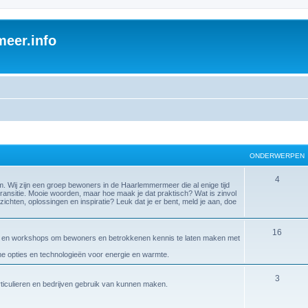
eer.info
ONDERWERPEN
4
ij zijn een groep bewoners in de Haarlemmermeer die al enige tijd
ransitie. Mooie woorden, maar hoe maak je dat praktisch? Wat is zinvol
zichten, oplossingen en inspiratie? Leuk dat je er bent, meld je aan, doe
16
gen en workshops om bewoners en betrokkenen kennis te laten maken met
ame opties en technologieën voor energie en warmte.
3
articulieren en bedrijven gebruik van kunnen maken.