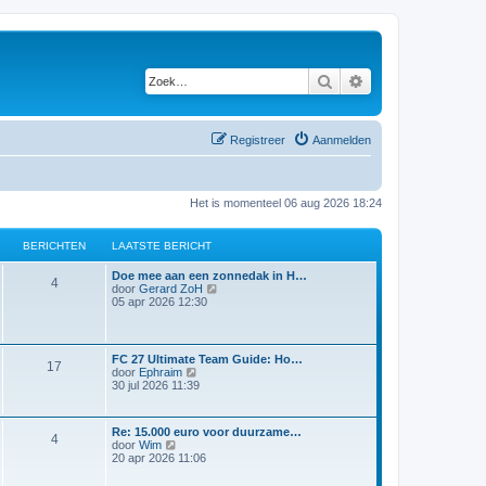
Zoek
Uitgebreid zoeken
Registreer
Aanmelden
Het is momenteel 06 aug 2026 18:24
BERICHTEN
LAATSTE BERICHT
Doe mee aan een zonnedak in H…
4
B
door
Gerard ZoH
e
05 apr 2026 12:30
k
i
j
k
FC 27 Ultimate Team Guide: Ho…
17
l
B
door
Ephraim
a
e
30 jul 2026 11:39
a
k
t
i
s
j
t
Re: 15.000 euro voor duurzame…
k
4
B
e
door
Wim
l
e
b
20 apr 2026 11:06
a
k
e
a
i
r