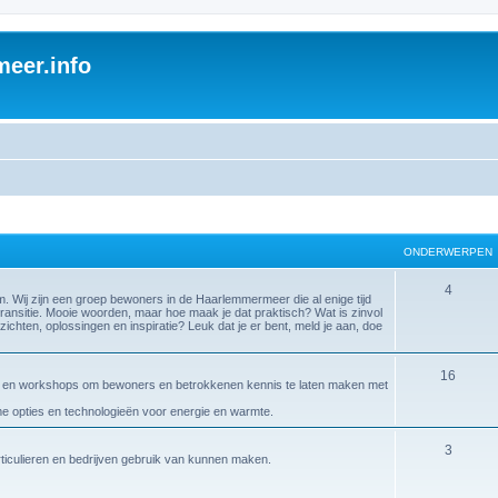
eer.info
ONDERWERPEN
4
ij zijn een groep bewoners in de Haarlemmermeer die al enige tijd
ransitie. Mooie woorden, maar hoe maak je dat praktisch? Wat is zinvol
zichten, oplossingen en inspiratie? Leuk dat je er bent, meld je aan, doe
16
gen en workshops om bewoners en betrokkenen kennis te laten maken met
ame opties en technologieën voor energie en warmte.
3
articulieren en bedrijven gebruik van kunnen maken.