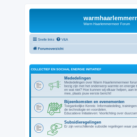
warmhaarlemmerm
Warm Haarlemmermeer Forum
Snelle links
V&A
Forumoverzicht
COLLECTIEF EN SOCIAAL ENERGIE INITIATIEF
Mededelingen
Mededelingen over Warm Haarlemmermeer forum. W
bezig zijn met het onderwerp warmte en energie t
en wat niet? Hoe kunnen wij elkaar helpen, aan in
mee, plaats jouw eerste bericht!
Bijeenkomsten en evenementen
Toegankelijke Kennis: Informatiedeling, trainin
de technologie en voordelen.
Educatieve Initiatieven: Voorlichting over duurz
Subsidieregelingen
Er zijn verschillende subsidie regelingen waar p