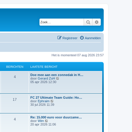
Zoek
Uitgebreid zoeken
Registreer
Aanmelden
Het is momenteel 07 aug 2026 23:57
BERICHTEN
LAATSTE BERICHT
Doe mee aan een zonnedak in H…
4
B
door
Gerard ZoH
e
05 apr 2026 12:30
k
i
j
k
FC 27 Ultimate Team Guide: Ho…
17
l
B
door
Ephraim
a
e
30 jul 2026 11:39
a
k
t
i
s
j
t
Re: 15.000 euro voor duurzame…
k
4
B
e
door
Wim
l
e
b
20 apr 2026 11:06
a
k
e
a
i
r