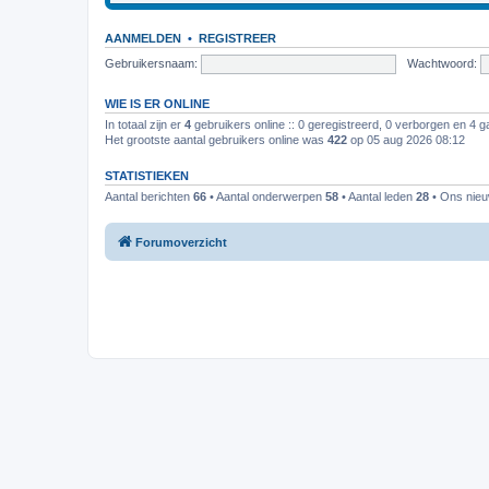
AANMELDEN
•
REGISTREER
Gebruikersnaam:
Wachtwoord:
WIE IS ER ONLINE
In totaal zijn er
4
gebruikers online :: 0 geregistreerd, 0 verborgen en 4 g
Het grootste aantal gebruikers online was
422
op 05 aug 2026 08:12
STATISTIEKEN
Aantal berichten
66
• Aantal onderwerpen
58
• Aantal leden
28
• Ons nieuw
Forumoverzicht