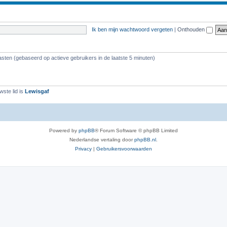
Ik ben mijn wachtwoord vergeten
|
Onthouden
asten (gebaseerd op actieve gebruikers in de laatste 5 minuten)
ste lid is
Lewisgaf
Powered by
phpBB
® Forum Software © phpBB Limited
Nederlandse vertaling door
phpBB.nl
.
Privacy
|
Gebruikersvoorwaarden