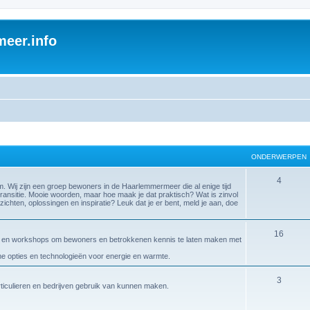
eer.info
ONDERWERPEN
4
ij zijn een groep bewoners in de Haarlemmermeer die al enige tijd
ransitie. Mooie woorden, maar hoe maak je dat praktisch? Wat is zinvol
zichten, oplossingen en inspiratie? Leuk dat je er bent, meld je aan, doe
16
gen en workshops om bewoners en betrokkenen kennis te laten maken met
ame opties en technologieën voor energie en warmte.
3
articulieren en bedrijven gebruik van kunnen maken.