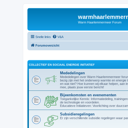
warmhaarlemmerm
Warm Haarlemmermeer Forum
Snelle links
V&A
Forumoverzicht
COLLECTIEF EN SOCIAAL ENERGIE INITIATIEF
Mededelingen
Mededelingen over Warm Haarlemmermeer forum. W
bezig zijn met het onderwerp warmte en energie t
en wat niet? Hoe kunnen wij elkaar helpen, aan in
mee, plaats jouw eerste bericht!
Bijeenkomsten en evenementen
Toegankelijke Kennis: Informatiedeling, trainin
de technologie en voordelen.
Educatieve Initiatieven: Voorlichting over duurz
Subsidieregelingen
Er zijn verschillende subsidie regelingen waar p