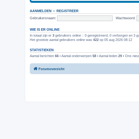
AANMELDEN
•
REGISTREER
Gebruikersnaam:
Wachtwoord:
WIE IS ER ONLINE
In totaal zijn er
3
gebruikers online :: 0 geregistreerd, 0 verborgen en 3 g
Het grootste aantal gebruikers online was
422
op 05 aug 2026 08:12
STATISTIEKEN
Aantal berichten
66
• Aantal onderwerpen
58
• Aantal leden
29
• Ons nieuw
Forumoverzicht