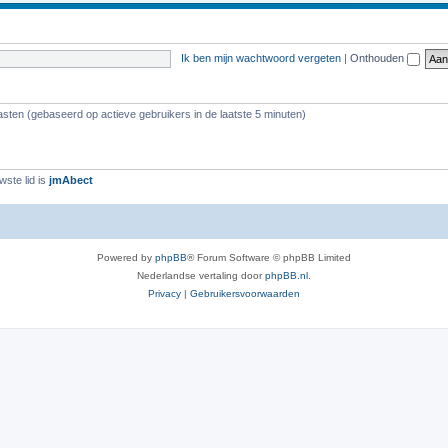
Ik ben mijn wachtwoord vergeten
|
Onthouden
asten (gebaseerd op actieve gebruikers in de laatste 5 minuten)
ste lid is
jmAbect
Powered by
phpBB
® Forum Software © phpBB Limited
Nederlandse vertaling door
phpBB.nl
.
Privacy
|
Gebruikersvoorwaarden