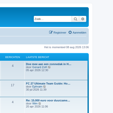
Zoek
Uitgebreid zoeken
Registreer
Aanmelden
Het is momenteel 08 aug 2026 13:06
BERICHTEN
LAATSTE BERICHT
Doe mee aan een zonnedak in H…
4
B
door
Gerard ZoH
e
05 apr 2026 12:30
k
i
j
k
FC 27 Ultimate Team Guide: Ho…
17
l
B
door
Ephraim
a
e
30 jul 2026 11:39
a
k
t
i
s
j
t
Re: 15.000 euro voor duurzame…
k
4
B
e
door
Wim
l
e
b
20 apr 2026 11:06
a
k
e
a
i
r