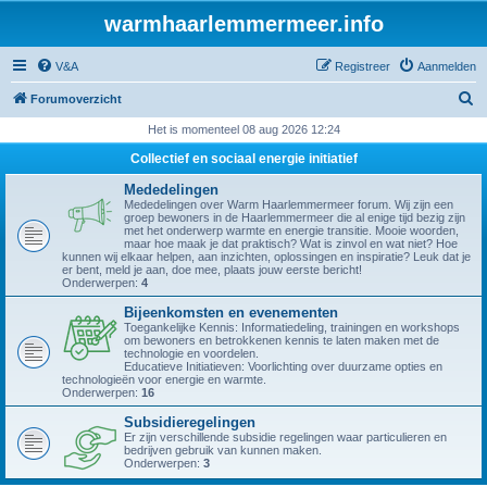
warmhaarlemmermeer.info
V&A
Registreer
Aanmelden
Z
Forumoverzicht
o
Het is momenteel 08 aug 2026 12:24
e
Collectief en sociaal energie initiatief
k
Mededelingen
Mededelingen over Warm Haarlemmermeer forum. Wij zijn een
groep bewoners in de Haarlemmermeer die al enige tijd bezig zijn
met het onderwerp warmte en energie transitie. Mooie woorden,
maar hoe maak je dat praktisch? Wat is zinvol en wat niet? Hoe
kunnen wij elkaar helpen, aan inzichten, oplossingen en inspiratie? Leuk dat je
er bent, meld je aan, doe mee, plaats jouw eerste bericht!
Onderwerpen:
4
Bijeenkomsten en evenementen
Toegankelijke Kennis: Informatiedeling, trainingen en workshops
om bewoners en betrokkenen kennis te laten maken met de
technologie en voordelen.
Educatieve Initiatieven: Voorlichting over duurzame opties en
technologieën voor energie en warmte.
Onderwerpen:
16
Subsidieregelingen
Er zijn verschillende subsidie regelingen waar particulieren en
bedrijven gebruik van kunnen maken.
Onderwerpen:
3