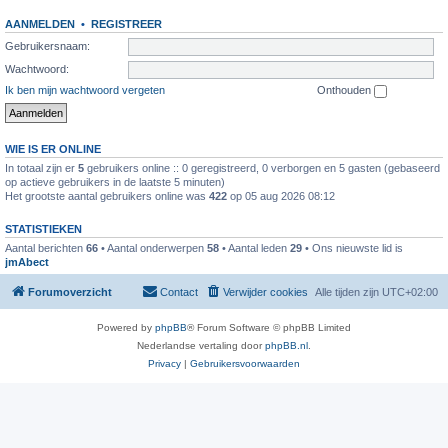
AANMELDEN
•
REGISTREER
Gebruikersnaam:
Wachtwoord:
Ik ben mijn wachtwoord vergeten
Onthouden
WIE IS ER ONLINE
In totaal zijn er
5
gebruikers online :: 0 geregistreerd, 0 verborgen en 5 gasten (gebaseerd
op actieve gebruikers in de laatste 5 minuten)
Het grootste aantal gebruikers online was
422
op 05 aug 2026 08:12
STATISTIEKEN
Aantal berichten
66
• Aantal onderwerpen
58
• Aantal leden
29
• Ons nieuwste lid is
jmAbect
Forumoverzicht
Contact
Verwijder cookies
Alle tijden zijn
UTC+02:00
Powered by
phpBB
® Forum Software © phpBB Limited
Nederlandse vertaling door
phpBB.nl
.
Privacy
|
Gebruikersvoorwaarden