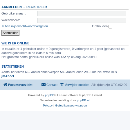
AANMELDEN
•
REGISTREER
Gebruikersnaam:
Wachtwoord:
Ik ben mijn wachtwoord vergeten
Onthouden
WIE IS ER ONLINE
In totaal is er
1
gebruiker online :: 0 geregistreerd, 0 verborgen en 1 gast (gebaseerd op
actieve gebruikers in de laatste 5 minuten)
Het grootste aantal gebruikers online was
422
op 05 aug 2026 08:12
STATISTIEKEN
Aantal berichten
66
• Aantal onderwerpen
58
• Aantal leden
29
• Ons nieuwste lid is
jmAbect
Forumoverzicht
Contact
Verwijder cookies
Alle tijden zijn
UTC+02:00
Powered by
phpBB
® Forum Software © phpBB Limited
Nederlandse vertaling door
phpBB.nl
.
Privacy
|
Gebruikersvoorwaarden