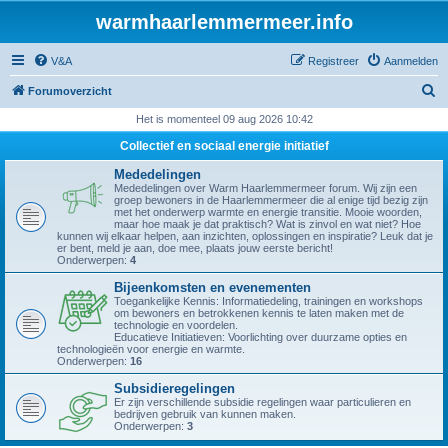
warmhaarlemmermeer.info
V&A
Registreer
Aanmelden
Z
Forumoverzicht
o
Het is momenteel 09 aug 2026 10:42
e
Collectief en sociaal energie initiatief
k
Mededelingen
Mededelingen over Warm Haarlemmermeer forum. Wij zijn een
groep bewoners in de Haarlemmermeer die al enige tijd bezig zijn
met het onderwerp warmte en energie transitie. Mooie woorden,
maar hoe maak je dat praktisch? Wat is zinvol en wat niet? Hoe
kunnen wij elkaar helpen, aan inzichten, oplossingen en inspiratie? Leuk dat je
er bent, meld je aan, doe mee, plaats jouw eerste bericht!
Onderwerpen:
4
Bijeenkomsten en evenementen
Toegankelijke Kennis: Informatiedeling, trainingen en workshops
om bewoners en betrokkenen kennis te laten maken met de
technologie en voordelen.
Educatieve Initiatieven: Voorlichting over duurzame opties en
technologieën voor energie en warmte.
Onderwerpen:
16
Subsidieregelingen
Er zijn verschillende subsidie regelingen waar particulieren en
bedrijven gebruik van kunnen maken.
Onderwerpen:
3