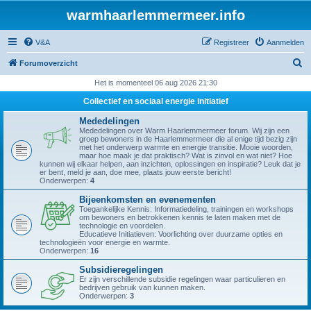
warmhaarlemmermeer.info
V&A
Registreer
Aanmelden
Z
Forumoverzicht
o
Het is momenteel 06 aug 2026 21:30
e
Collectief en sociaal energie initiatief
k
Mededelingen
Mededelingen over Warm Haarlemmermeer forum. Wij zijn een
groep bewoners in de Haarlemmermeer die al enige tijd bezig zijn
met het onderwerp warmte en energie transitie. Mooie woorden,
maar hoe maak je dat praktisch? Wat is zinvol en wat niet? Hoe
kunnen wij elkaar helpen, aan inzichten, oplossingen en inspiratie? Leuk dat je
er bent, meld je aan, doe mee, plaats jouw eerste bericht!
Onderwerpen:
4
Bijeenkomsten en evenementen
Toegankelijke Kennis: Informatiedeling, trainingen en workshops
om bewoners en betrokkenen kennis te laten maken met de
technologie en voordelen.
Educatieve Initiatieven: Voorlichting over duurzame opties en
technologieën voor energie en warmte.
Onderwerpen:
16
Subsidieregelingen
Er zijn verschillende subsidie regelingen waar particulieren en
bedrijven gebruik van kunnen maken.
Onderwerpen:
3