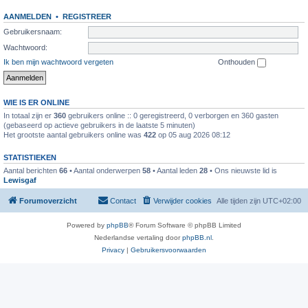
AANMELDEN
•
REGISTREER
Gebruikersnaam:
Wachtwoord:
Ik ben mijn wachtwoord vergeten
Onthouden
WIE IS ER ONLINE
In totaal zijn er
360
gebruikers online :: 0 geregistreerd, 0 verborgen en 360 gasten
(gebaseerd op actieve gebruikers in de laatste 5 minuten)
Het grootste aantal gebruikers online was
422
op 05 aug 2026 08:12
STATISTIEKEN
Aantal berichten
66
• Aantal onderwerpen
58
• Aantal leden
28
• Ons nieuwste lid is
Lewisgaf
Forumoverzicht
Contact
Verwijder cookies
Alle tijden zijn
UTC+02:00
Powered by
phpBB
® Forum Software © phpBB Limited
Nederlandse vertaling door
phpBB.nl
.
Privacy
|
Gebruikersvoorwaarden