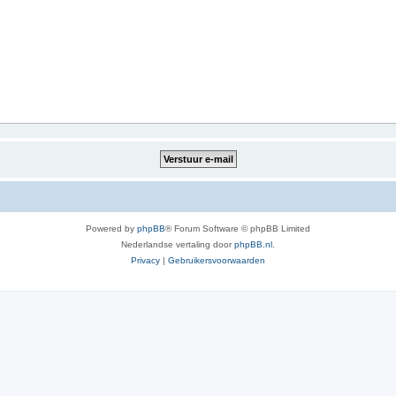
Powered by
phpBB
® Forum Software © phpBB Limited
Nederlandse vertaling door
phpBB.nl
.
Privacy
|
Gebruikersvoorwaarden