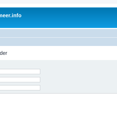
eer.info
der