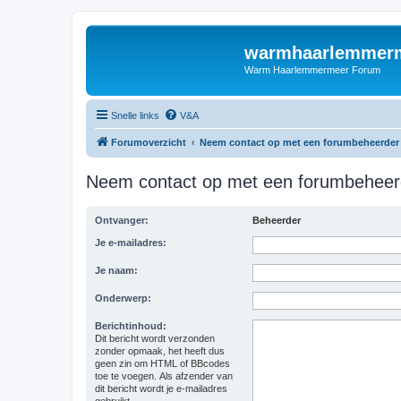
warmhaarlemmerm
Warm Haarlemmermeer Forum
Snelle links
V&A
Forumoverzicht
Neem contact op met een forumbeheerder
Neem contact op met een forumbeheer
Ontvanger:
Beheerder
Je e-mailadres:
Je naam:
Onderwerp:
Berichtinhoud:
Dit bericht wordt verzonden
zonder opmaak, het heeft dus
geen zin om HTML of BBcodes
toe te voegen. Als afzender van
dit bericht wordt je e-mailadres
gebruikt.