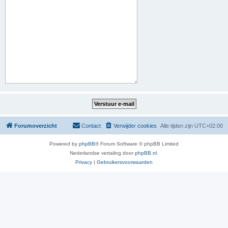
Forumoverzicht
Contact
Verwijder cookies
Alle tijden zijn
UTC+02:00
Powered by
phpBB
® Forum Software © phpBB Limited
Nederlandse vertaling door
phpBB.nl
.
Privacy
|
Gebruikersvoorwaarden