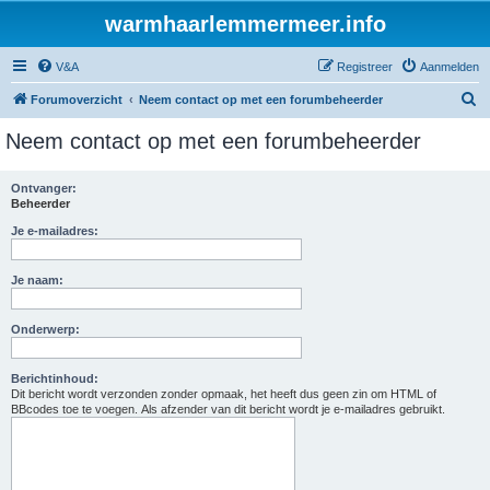
warmhaarlemmermeer.info
V&A
Registreer
Aanmelden
Z
Forumoverzicht
Neem contact op met een forumbeheerder
o
Neem contact op met een forumbeheerder
e
k
Ontvanger:
Beheerder
Je e-mailadres:
Je naam:
Onderwerp:
Berichtinhoud:
Dit bericht wordt verzonden zonder opmaak, het heeft dus geen zin om HTML of
BBcodes toe te voegen. Als afzender van dit bericht wordt je e-mailadres gebruikt.