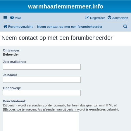
warmhaarlemmermeer.info
V&A
Registreer
Aanmelden
Z
Forumoverzicht
Neem contact op met een forumbeheerder
o
Neem contact op met een forumbeheerder
e
k
Ontvanger:
Beheerder
Je e-mailadres:
Je naam:
Onderwerp:
Berichtinhoud:
Dit bericht wordt verzonden zonder opmaak, het heeft dus geen zin om HTML of
BBcodes toe te voegen. Als afzender van dit bericht wordt je e-mailadres gebruikt.