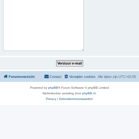
Forumoverzicht
Contact
Verwijder cookies
Alle tijden zijn
UTC+02:00
Powered by
phpBB
® Forum Software © phpBB Limited
Nederlandse vertaling door
phpBB.nl
.
Privacy
|
Gebruikersvoorwaarden