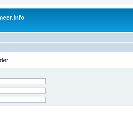
eer.info
der