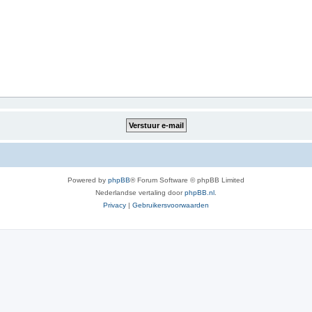
Powered by
phpBB
® Forum Software © phpBB Limited
Nederlandse vertaling door
phpBB.nl
.
Privacy
|
Gebruikersvoorwaarden