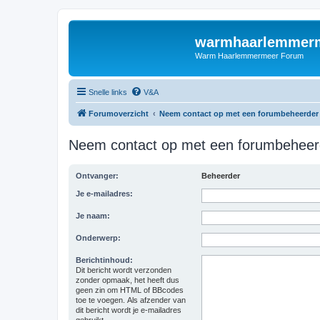
warmhaarlemmerm
Warm Haarlemmermeer Forum
Snelle links
V&A
Forumoverzicht
Neem contact op met een forumbeheerder
Neem contact op met een forumbeheer
Ontvanger:
Beheerder
Je e-mailadres:
Je naam:
Onderwerp:
Berichtinhoud:
Dit bericht wordt verzonden
zonder opmaak, het heeft dus
geen zin om HTML of BBcodes
toe te voegen. Als afzender van
dit bericht wordt je e-mailadres
gebruikt.