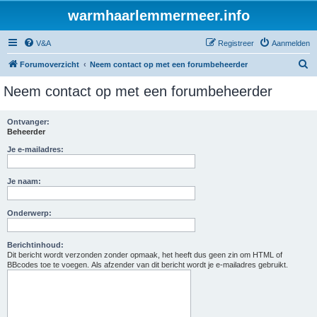
warmhaarlemmermeer.info
V&A
Registreer
Aanmelden
Z
Forumoverzicht
Neem contact op met een forumbeheerder
o
Neem contact op met een forumbeheerder
e
k
Ontvanger:
Beheerder
Je e-mailadres:
Je naam:
Onderwerp:
Berichtinhoud:
Dit bericht wordt verzonden zonder opmaak, het heeft dus geen zin om HTML of
BBcodes toe te voegen. Als afzender van dit bericht wordt je e-mailadres gebruikt.