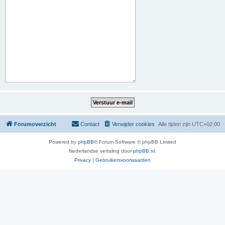
Forumoverzicht
Contact
Verwijder cookies
Alle tijden zijn
UTC+02:00
Powered by
phpBB
® Forum Software © phpBB Limited
Nederlandse vertaling door
phpBB.nl
.
Privacy
|
Gebruikersvoorwaarden