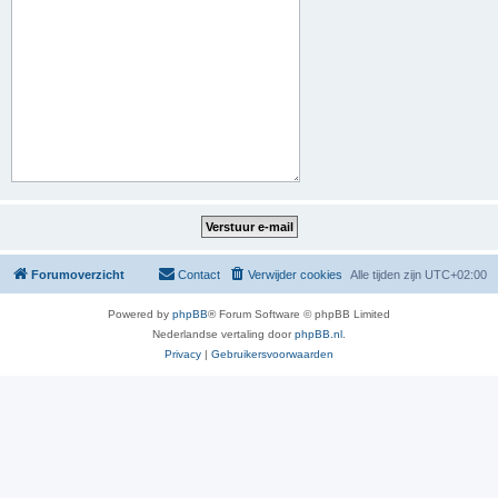
Forumoverzicht
Contact
Verwijder cookies
Alle tijden zijn
UTC+02:00
Powered by
phpBB
® Forum Software © phpBB Limited
Nederlandse vertaling door
phpBB.nl
.
Privacy
|
Gebruikersvoorwaarden