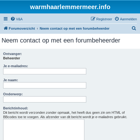
warmhaarlemmermeer.info
V&A
Registreer
Aanmelden
Z
Forumoverzicht
Neem contact op met een forumbeheerder
o
Neem contact op met een forumbeheerder
e
k
Ontvanger:
Beheerder
Je e-mailadres:
Je naam:
Onderwerp:
Berichtinhoud:
Dit bericht wordt verzonden zonder opmaak, het heeft dus geen zin om HTML of
BBcodes toe te voegen. Als afzender van dit bericht wordt je e-mailadres gebruikt.