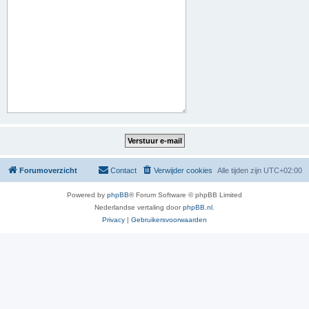
Forumoverzicht
Contact
Verwijder cookies
Alle tijden zijn
UTC+02:00
Powered by
phpBB
® Forum Software © phpBB Limited
Nederlandse vertaling door
phpBB.nl
.
Privacy
|
Gebruikersvoorwaarden