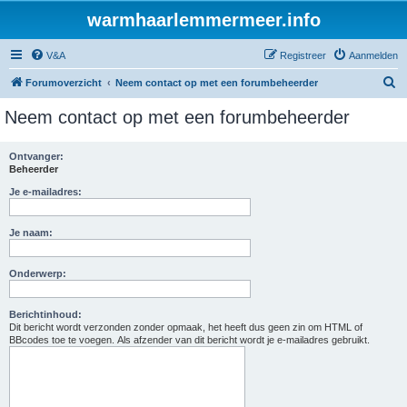
warmhaarlemmermeer.info
V&A
Registreer
Aanmelden
Z
Forumoverzicht
Neem contact op met een forumbeheerder
o
Neem contact op met een forumbeheerder
e
k
Ontvanger:
Beheerder
Je e-mailadres:
Je naam:
Onderwerp:
Berichtinhoud:
Dit bericht wordt verzonden zonder opmaak, het heeft dus geen zin om HTML of
BBcodes toe te voegen. Als afzender van dit bericht wordt je e-mailadres gebruikt.