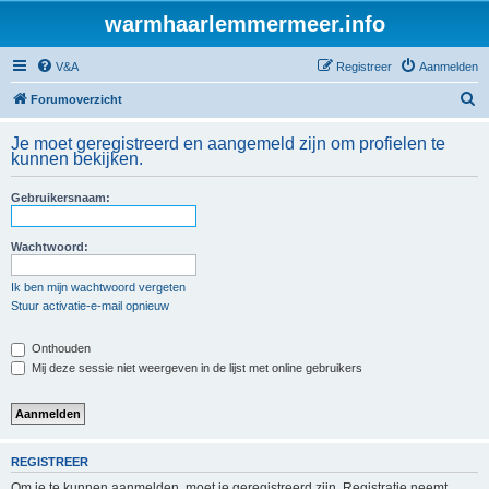
warmhaarlemmermeer.info
V&A
Registreer
Aanmelden
Z
Forumoverzicht
o
Je moet geregistreerd en aangemeld zijn om profielen te
e
kunnen bekijken.
k
Gebruikersnaam:
Wachtwoord:
Ik ben mijn wachtwoord vergeten
Stuur activatie-e-mail opnieuw
Onthouden
Mij deze sessie niet weergeven in de lijst met online gebruikers
REGISTREER
Om je te kunnen aanmelden, moet je geregistreerd zijn. Registratie neemt