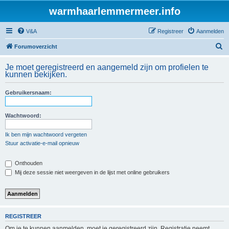
warmhaarlemmermeer.info
V&A
Registreer
Aanmelden
Z
Forumoverzicht
o
Je moet geregistreerd en aangemeld zijn om profielen te
e
kunnen bekijken.
k
Gebruikersnaam:
Wachtwoord:
Ik ben mijn wachtwoord vergeten
Stuur activatie-e-mail opnieuw
Onthouden
Mij deze sessie niet weergeven in de lijst met online gebruikers
REGISTREER
Om je te kunnen aanmelden, moet je geregistreerd zijn. Registratie neemt