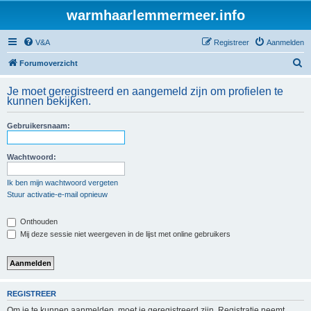
warmhaarlemmermeer.info
V&A
Registreer
Aanmelden
Z
Forumoverzicht
o
Je moet geregistreerd en aangemeld zijn om profielen te
e
kunnen bekijken.
k
Gebruikersnaam:
Wachtwoord:
Ik ben mijn wachtwoord vergeten
Stuur activatie-e-mail opnieuw
Onthouden
Mij deze sessie niet weergeven in de lijst met online gebruikers
REGISTREER
Om je te kunnen aanmelden, moet je geregistreerd zijn. Registratie neemt