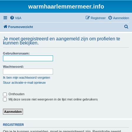
warmhaarlemmermeer.info
V&A
Registreer
Aanmelden
Z
Forumoverzicht
o
Je moet geregistreerd en aangemeld zijn om profielen te
e
kunnen bekijken.
k
Gebruikersnaam:
Wachtwoord:
Ik ben mijn wachtwoord vergeten
Stuur activatie-e-mail opnieuw
Onthouden
Mij deze sessie niet weergeven in de lijst met online gebruikers
REGISTREER
Om je te kunnen aanmelden, moet je geregistreerd zijn. Registratie neemt