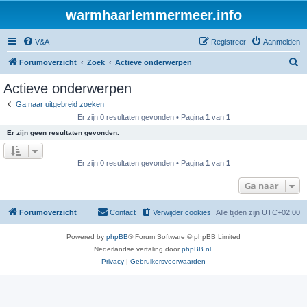
warmhaarlemmermeer.info
V&A
Registreer
Aanmelden
Z
Forumoverzicht
Zoek
Actieve onderwerpen
o
Actieve onderwerpen
e
Ga naar uitgebreid zoeken
k
Er zijn 0 resultaten gevonden • Pagina
1
van
1
Er zijn geen resultaten gevonden.
Er zijn 0 resultaten gevonden • Pagina
1
van
1
Ga naar
Forumoverzicht
Contact
Verwijder cookies
Alle tijden zijn
UTC+02:00
Powered by
phpBB
® Forum Software © phpBB Limited
Nederlandse vertaling door
phpBB.nl
.
Privacy
|
Gebruikersvoorwaarden