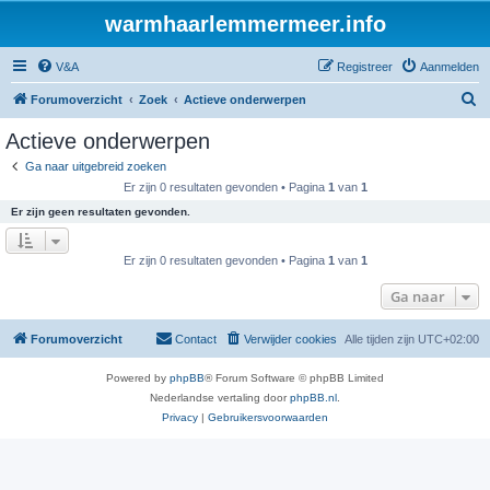
warmhaarlemmermeer.info
V&A
Registreer
Aanmelden
Z
Forumoverzicht
Zoek
Actieve onderwerpen
o
Actieve onderwerpen
e
Ga naar uitgebreid zoeken
k
Er zijn 0 resultaten gevonden • Pagina
1
van
1
Er zijn geen resultaten gevonden.
Er zijn 0 resultaten gevonden • Pagina
1
van
1
Ga naar
Forumoverzicht
Contact
Verwijder cookies
Alle tijden zijn
UTC+02:00
Powered by
phpBB
® Forum Software © phpBB Limited
Nederlandse vertaling door
phpBB.nl
.
Privacy
|
Gebruikersvoorwaarden