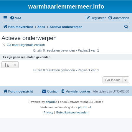
warmhaarlemmermeer.info
V&A
Registreer
Aanmelden
Z
Forumoverzicht
Zoek
Actieve onderwerpen
o
Actieve onderwerpen
e
Ga naar uitgebreid zoeken
k
Er zijn 0 resultaten gevonden • Pagina
1
van
1
Er zijn geen resultaten gevonden.
Er zijn 0 resultaten gevonden • Pagina
1
van
1
Ga naar
Forumoverzicht
Contact
Verwijder cookies
Alle tijden zijn
UTC+02:00
Powered by
phpBB
® Forum Software © phpBB Limited
Nederlandse vertaling door
phpBB.nl
.
Privacy
|
Gebruikersvoorwaarden