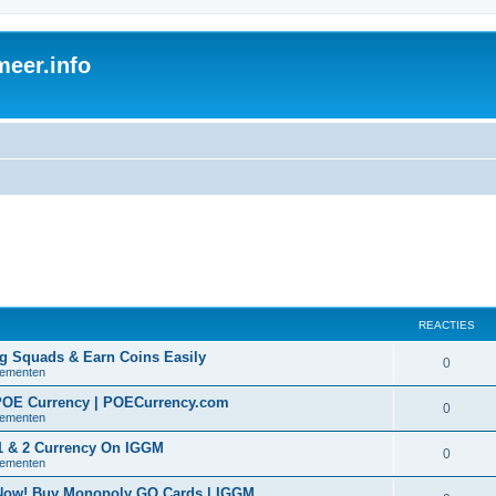
eer.info
REACTIES
ng Squads & Earn Coins Easily
0
nementen
 POE Currency | POECurrency.com
0
nementen
 1 & 2 Currency On IGGM
0
nementen
 Now! Buy Monopoly GO Cards | IGGM