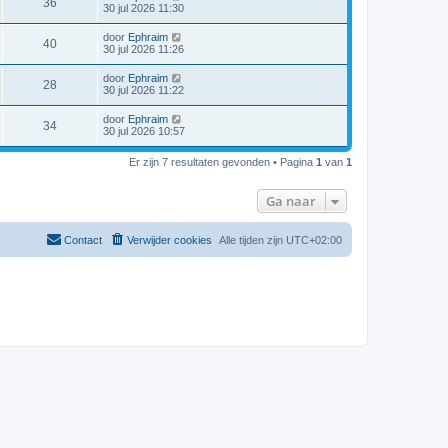
36
30 jul 2026 11:30
door
Ephraim
40
30 jul 2026 11:26
door
Ephraim
28
30 jul 2026 11:22
door
Ephraim
34
30 jul 2026 10:57
Er zijn 7 resultaten gevonden • Pagina
1
van
1
Ga naar
Contact
Verwijder cookies
Alle tijden zijn
UTC+02:00