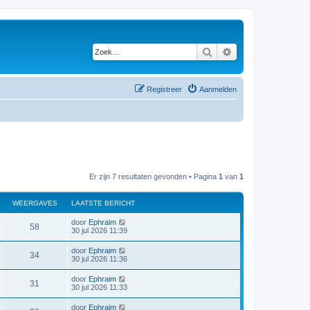
Zoek
Uitgebreid zoeken
Registreer
Aanmelden
Er zijn 7 resultaten gevonden • Pagina
1
van
1
WEERGAVES
LAATSTE BERICHT
door
Ephraim
58
30 jul 2026 11:39
door
Ephraim
34
30 jul 2026 11:36
door
Ephraim
31
30 jul 2026 11:33
door
Ephraim