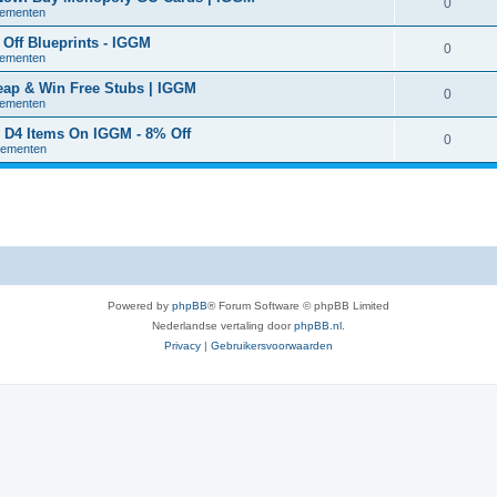
0
nementen
Off Blueprints - IGGM
0
nementen
eap & Win Free Stubs | IGGM
0
nementen
b D4 Items On IGGM - 8% Off
0
nementen
Powered by
phpBB
® Forum Software © phpBB Limited
Nederlandse vertaling door
phpBB.nl
.
Privacy
|
Gebruikersvoorwaarden