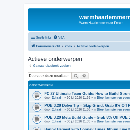
warmhaarlemmerm
Warm Haarlemmermeer Forum
Snelle links
V&A
Forumoverzicht
Zoek
Actieve onderwerpen
Actieve onderwerpen
Ga naar uitgebreid zoeken
Zoek
Uitgebreid zoeken
ONDERWERPEN
FC 27 Ultimate Team Guide: How to Build Stro
door
Ephraim
»
30 jul 2026 11:39
» in
Bijeenkomsten en eve
POE 3.29 Delve Tip – Skip Grind, Grab 8% Off
door
Ephraim
»
30 jul 2026 11:36
» in
Bijeenkomsten en eve
POE 3.29 Meta Build Guide - Grab 8% Off POE
door
Ephraim
»
30 jul 2026 11:33
» in
Bijeenkomsten en eve
Happy Harvest with Looney Tunes Album Live