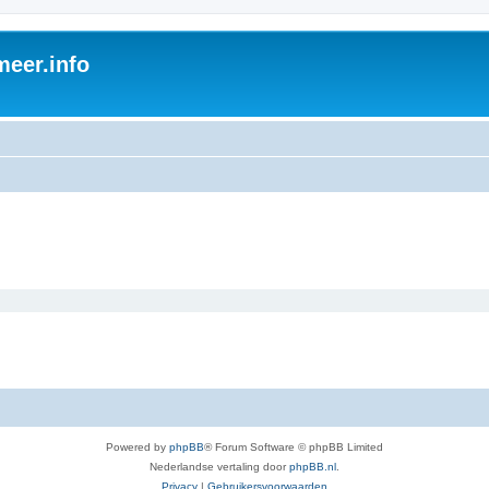
eer.info
Powered by
phpBB
® Forum Software © phpBB Limited
Nederlandse vertaling door
phpBB.nl
.
Privacy
|
Gebruikersvoorwaarden