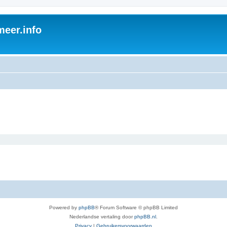
eer.info
Powered by
phpBB
® Forum Software © phpBB Limited
Nederlandse vertaling door
phpBB.nl
.
Privacy
|
Gebruikersvoorwaarden