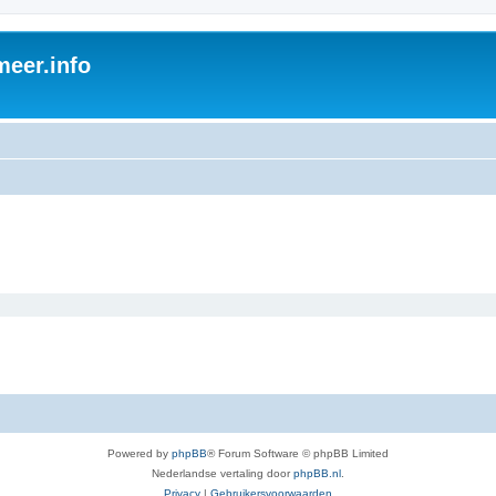
eer.info
Powered by
phpBB
® Forum Software © phpBB Limited
Nederlandse vertaling door
phpBB.nl
.
Privacy
|
Gebruikersvoorwaarden