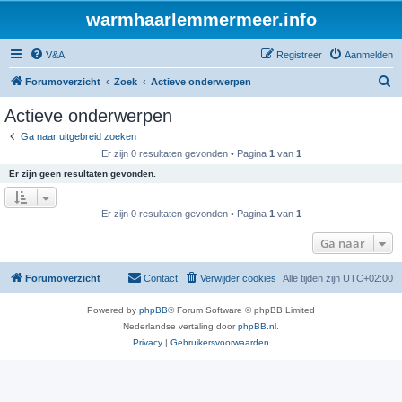
warmhaarlemmermeer.info
V&A
Registreer
Aanmelden
Z
Forumoverzicht
Zoek
Actieve onderwerpen
o
Actieve onderwerpen
e
Ga naar uitgebreid zoeken
k
Er zijn 0 resultaten gevonden • Pagina
1
van
1
Er zijn geen resultaten gevonden.
Er zijn 0 resultaten gevonden • Pagina
1
van
1
Ga naar
Forumoverzicht
Contact
Verwijder cookies
Alle tijden zijn
UTC+02:00
Powered by
phpBB
® Forum Software © phpBB Limited
Nederlandse vertaling door
phpBB.nl
.
Privacy
|
Gebruikersvoorwaarden