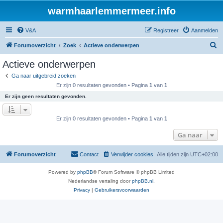
warmhaarlemmermeer.info
V&A
Registreer
Aanmelden
Z
Forumoverzicht
Zoek
Actieve onderwerpen
o
Actieve onderwerpen
e
Ga naar uitgebreid zoeken
k
Er zijn 0 resultaten gevonden • Pagina
1
van
1
Er zijn geen resultaten gevonden.
Er zijn 0 resultaten gevonden • Pagina
1
van
1
Ga naar
Forumoverzicht
Contact
Verwijder cookies
Alle tijden zijn
UTC+02:00
Powered by
phpBB
® Forum Software © phpBB Limited
Nederlandse vertaling door
phpBB.nl
.
Privacy
|
Gebruikersvoorwaarden