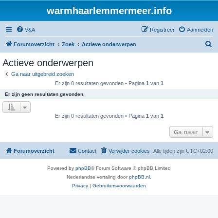
warmhaarlemmermeer.info
V&A
Registreer
Aanmelden
Z
Forumoverzicht
Zoek
Actieve onderwerpen
o
Actieve onderwerpen
e
Ga naar uitgebreid zoeken
k
Er zijn 0 resultaten gevonden • Pagina
1
van
1
Er zijn geen resultaten gevonden.
Er zijn 0 resultaten gevonden • Pagina
1
van
1
Ga naar
Forumoverzicht
Contact
Verwijder cookies
Alle tijden zijn
UTC+02:00
Powered by
phpBB
® Forum Software © phpBB Limited
Nederlandse vertaling door
phpBB.nl
.
Privacy
|
Gebruikersvoorwaarden