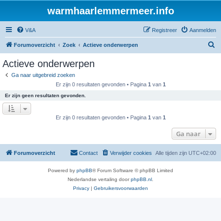
warmhaarlemmermeer.info
V&A
Registreer
Aanmelden
Z
Forumoverzicht
Zoek
Actieve onderwerpen
o
Actieve onderwerpen
e
Ga naar uitgebreid zoeken
k
Er zijn 0 resultaten gevonden • Pagina
1
van
1
Er zijn geen resultaten gevonden.
Er zijn 0 resultaten gevonden • Pagina
1
van
1
Ga naar
Forumoverzicht
Contact
Verwijder cookies
Alle tijden zijn
UTC+02:00
Powered by
phpBB
® Forum Software © phpBB Limited
Nederlandse vertaling door
phpBB.nl
.
Privacy
|
Gebruikersvoorwaarden