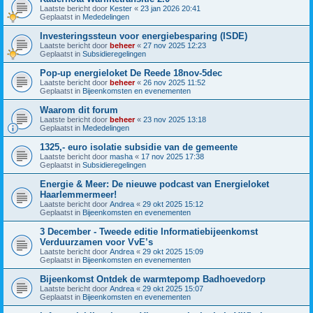
Laatste bericht door
Kester
«
23 jan 2026 20:41
Geplaatst in
Mededelingen
Investeringssteun voor energiebesparing (ISDE)
Laatste bericht door
beheer
«
27 nov 2025 12:23
Geplaatst in
Subsidieregelingen
Pop-up energieloket De Reede 18nov-5dec
Laatste bericht door
beheer
«
26 nov 2025 11:52
Geplaatst in
Bijeenkomsten en evenementen
Waarom dit forum
Laatste bericht door
beheer
«
23 nov 2025 13:18
Geplaatst in
Mededelingen
1325,- euro isolatie subsidie van de gemeente
Laatste bericht door
masha
«
17 nov 2025 17:38
Geplaatst in
Subsidieregelingen
Energie & Meer: De nieuwe podcast van Energieloket
Haarlemmermeer!
Laatste bericht door
Andrea
«
29 okt 2025 15:12
Geplaatst in
Bijeenkomsten en evenementen
3 December - Tweede editie Informatiebijeenkomst
Verduurzamen voor VvE’s
Laatste bericht door
Andrea
«
29 okt 2025 15:09
Geplaatst in
Bijeenkomsten en evenementen
Bijeenkomst Ontdek de warmtepomp Badhoevedorp
Laatste bericht door
Andrea
«
29 okt 2025 15:07
Geplaatst in
Bijeenkomsten en evenementen