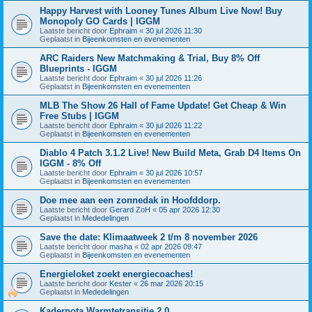
Happy Harvest with Looney Tunes Album Live Now! Buy
Monopoly GO Cards | IGGM
Laatste bericht door
Ephraim
«
30 jul 2026 11:30
Geplaatst in
Bijeenkomsten en evenementen
ARC Raiders New Matchmaking & Trial, Buy 8% Off
Blueprints - IGGM
Laatste bericht door
Ephraim
«
30 jul 2026 11:26
Geplaatst in
Bijeenkomsten en evenementen
MLB The Show 26 Hall of Fame Update! Get Cheap & Win
Free Stubs | IGGM
Laatste bericht door
Ephraim
«
30 jul 2026 11:22
Geplaatst in
Bijeenkomsten en evenementen
Diablo 4 Patch 3.1.2 Live! New Build Meta, Grab D4 Items On
IGGM - 8% Off
Laatste bericht door
Ephraim
«
30 jul 2026 10:57
Geplaatst in
Bijeenkomsten en evenementen
Doe mee aan een zonnedak in Hoofddorp.
Laatste bericht door
Gerard ZoH
«
05 apr 2026 12:30
Geplaatst in
Mededelingen
Save the date: Klimaatweek 2 t/m 8 november 2026
Laatste bericht door
masha
«
02 apr 2026 09:47
Geplaatst in
Bijeenkomsten en evenementen
Energieloket zoekt energiecoaches!
Laatste bericht door
Kester
«
26 mar 2026 20:15
Geplaatst in
Mededelingen
Kadernota Warmtetransitie 2.0