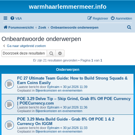
warmhaarlemmermeer.info
V&A
Registreer
Aanmelden
Z
Forumoverzicht
Zoek
Onbeantwoorde onderwerpen
o
Onbeantwoorde onderwerpen
e
Ga naar uitgebreid zoeken
k
Zoek
Uitgebreid zoeken
Er zijn 21 resultaten gevonden • Pagina
1
van
1
Onderwerpen
FC 27 Ultimate Team Guide: How to Build Strong Squads &
Earn Coins Easily
Laatste bericht door
Ephraim
«
30 jul 2026 11:39
Geplaatst in
Bijeenkomsten en evenementen
POE 3.29 Delve Tip – Skip Grind, Grab 8% Off POE Currency
| POECurrency.com
Laatste bericht door
Ephraim
«
30 jul 2026 11:36
Geplaatst in
Bijeenkomsten en evenementen
POE 3.29 Meta Build Guide - Grab 8% Off POE 1 & 2
Currency On IGGM
Laatste bericht door
Ephraim
«
30 jul 2026 11:33
Geplaatst in
Bijeenkomsten en evenementen