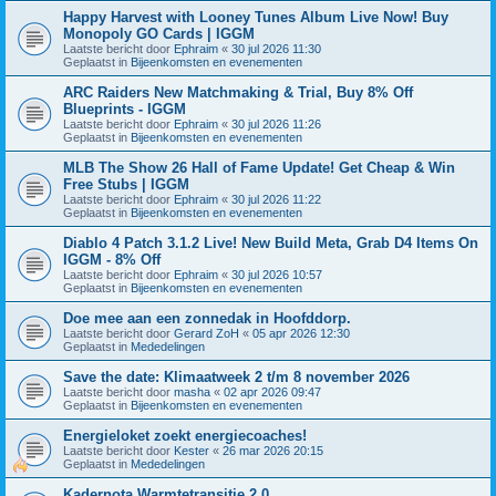
Happy Harvest with Looney Tunes Album Live Now! Buy
Monopoly GO Cards | IGGM
Laatste bericht door
Ephraim
«
30 jul 2026 11:30
Geplaatst in
Bijeenkomsten en evenementen
ARC Raiders New Matchmaking & Trial, Buy 8% Off
Blueprints - IGGM
Laatste bericht door
Ephraim
«
30 jul 2026 11:26
Geplaatst in
Bijeenkomsten en evenementen
MLB The Show 26 Hall of Fame Update! Get Cheap & Win
Free Stubs | IGGM
Laatste bericht door
Ephraim
«
30 jul 2026 11:22
Geplaatst in
Bijeenkomsten en evenementen
Diablo 4 Patch 3.1.2 Live! New Build Meta, Grab D4 Items On
IGGM - 8% Off
Laatste bericht door
Ephraim
«
30 jul 2026 10:57
Geplaatst in
Bijeenkomsten en evenementen
Doe mee aan een zonnedak in Hoofddorp.
Laatste bericht door
Gerard ZoH
«
05 apr 2026 12:30
Geplaatst in
Mededelingen
Save the date: Klimaatweek 2 t/m 8 november 2026
Laatste bericht door
masha
«
02 apr 2026 09:47
Geplaatst in
Bijeenkomsten en evenementen
Energieloket zoekt energiecoaches!
Laatste bericht door
Kester
«
26 mar 2026 20:15
Geplaatst in
Mededelingen
Kadernota Warmtetransitie 2.0