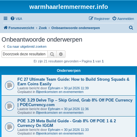
warmhaarlemmermeer.info
V&A
Registreer
Aanmelden
Z
Forumoverzicht
Zoek
Onbeantwoorde onderwerpen
o
Onbeantwoorde onderwerpen
e
Ga naar uitgebreid zoeken
k
Zoek
Uitgebreid zoeken
Er zijn 21 resultaten gevonden • Pagina
1
van
1
Onderwerpen
FC 27 Ultimate Team Guide: How to Build Strong Squads &
Earn Coins Easily
Laatste bericht door
Ephraim
«
30 jul 2026 11:39
Geplaatst in
Bijeenkomsten en evenementen
POE 3.29 Delve Tip – Skip Grind, Grab 8% Off POE Currency
| POECurrency.com
Laatste bericht door
Ephraim
«
30 jul 2026 11:36
Geplaatst in
Bijeenkomsten en evenementen
POE 3.29 Meta Build Guide - Grab 8% Off POE 1 & 2
Currency On IGGM
Laatste bericht door
Ephraim
«
30 jul 2026 11:33
Geplaatst in
Bijeenkomsten en evenementen