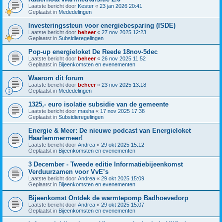
Laatste bericht door
Kester
«
23 jan 2026 20:41
Geplaatst in
Mededelingen
Investeringssteun voor energiebesparing (ISDE)
Laatste bericht door
beheer
«
27 nov 2025 12:23
Geplaatst in
Subsidieregelingen
Pop-up energieloket De Reede 18nov-5dec
Laatste bericht door
beheer
«
26 nov 2025 11:52
Geplaatst in
Bijeenkomsten en evenementen
Waarom dit forum
Laatste bericht door
beheer
«
23 nov 2025 13:18
Geplaatst in
Mededelingen
1325,- euro isolatie subsidie van de gemeente
Laatste bericht door
masha
«
17 nov 2025 17:38
Geplaatst in
Subsidieregelingen
Energie & Meer: De nieuwe podcast van Energieloket
Haarlemmermeer!
Laatste bericht door
Andrea
«
29 okt 2025 15:12
Geplaatst in
Bijeenkomsten en evenementen
3 December - Tweede editie Informatiebijeenkomst
Verduurzamen voor VvE’s
Laatste bericht door
Andrea
«
29 okt 2025 15:09
Geplaatst in
Bijeenkomsten en evenementen
Bijeenkomst Ontdek de warmtepomp Badhoevedorp
Laatste bericht door
Andrea
«
29 okt 2025 15:07
Geplaatst in
Bijeenkomsten en evenementen