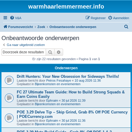
warmhaarlemmermeer.info
V&A
Registreer
Aanmelden
Z
Forumoverzicht
Zoek
Onbeantwoorde onderwerpen
o
Onbeantwoorde onderwerpen
e
Ga naar uitgebreid zoeken
k
Zoek
Uitgebreid zoeken
Er zijn 22 resultaten gevonden • Pagina
1
van
1
Onderwerpen
Drift Hunters: Your New Obsession for Sideways Thrills!
Laatste bericht door
Petros Fesahaye
«
10 aug 2026 11:36
Geplaatst in
Bijeenkomsten en evenementen
FC 27 Ultimate Team Guide: How to Build Strong Squads &
Earn Coins Easily
Laatste bericht door
Ephraim
«
30 jul 2026 11:39
Geplaatst in
Bijeenkomsten en evenementen
POE 3.29 Delve Tip – Skip Grind, Grab 8% Off POE Currency
| POECurrency.com
Laatste bericht door
Ephraim
«
30 jul 2026 11:36
Geplaatst in
Bijeenkomsten en evenementen