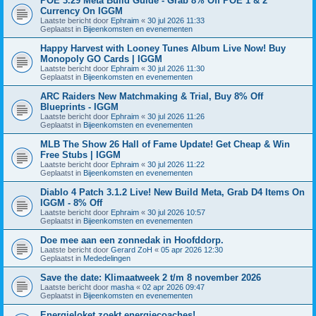
POE 3.29 Meta Build Guide - Grab 8% Off POE 1 & 2
Currency On IGGM
Laatste bericht door
Ephraim
«
30 jul 2026 11:33
Geplaatst in
Bijeenkomsten en evenementen
Happy Harvest with Looney Tunes Album Live Now! Buy
Monopoly GO Cards | IGGM
Laatste bericht door
Ephraim
«
30 jul 2026 11:30
Geplaatst in
Bijeenkomsten en evenementen
ARC Raiders New Matchmaking & Trial, Buy 8% Off
Blueprints - IGGM
Laatste bericht door
Ephraim
«
30 jul 2026 11:26
Geplaatst in
Bijeenkomsten en evenementen
MLB The Show 26 Hall of Fame Update! Get Cheap & Win
Free Stubs | IGGM
Laatste bericht door
Ephraim
«
30 jul 2026 11:22
Geplaatst in
Bijeenkomsten en evenementen
Diablo 4 Patch 3.1.2 Live! New Build Meta, Grab D4 Items On
IGGM - 8% Off
Laatste bericht door
Ephraim
«
30 jul 2026 10:57
Geplaatst in
Bijeenkomsten en evenementen
Doe mee aan een zonnedak in Hoofddorp.
Laatste bericht door
Gerard ZoH
«
05 apr 2026 12:30
Geplaatst in
Mededelingen
Save the date: Klimaatweek 2 t/m 8 november 2026
Laatste bericht door
masha
«
02 apr 2026 09:47
Geplaatst in
Bijeenkomsten en evenementen
Energieloket zoekt energiecoaches!