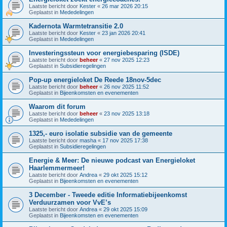
Laatste bericht door
Kester
«
26 mar 2026 20:15
Geplaatst in
Mededelingen
Kadernota Warmtetransitie 2.0
Laatste bericht door
Kester
«
23 jan 2026 20:41
Geplaatst in
Mededelingen
Investeringssteun voor energiebesparing (ISDE)
Laatste bericht door
beheer
«
27 nov 2025 12:23
Geplaatst in
Subsidieregelingen
Pop-up energieloket De Reede 18nov-5dec
Laatste bericht door
beheer
«
26 nov 2025 11:52
Geplaatst in
Bijeenkomsten en evenementen
Waarom dit forum
Laatste bericht door
beheer
«
23 nov 2025 13:18
Geplaatst in
Mededelingen
1325,- euro isolatie subsidie van de gemeente
Laatste bericht door
masha
«
17 nov 2025 17:38
Geplaatst in
Subsidieregelingen
Energie & Meer: De nieuwe podcast van Energieloket
Haarlemmermeer!
Laatste bericht door
Andrea
«
29 okt 2025 15:12
Geplaatst in
Bijeenkomsten en evenementen
3 December - Tweede editie Informatiebijeenkomst
Verduurzamen voor VvE’s
Laatste bericht door
Andrea
«
29 okt 2025 15:09
Geplaatst in
Bijeenkomsten en evenementen